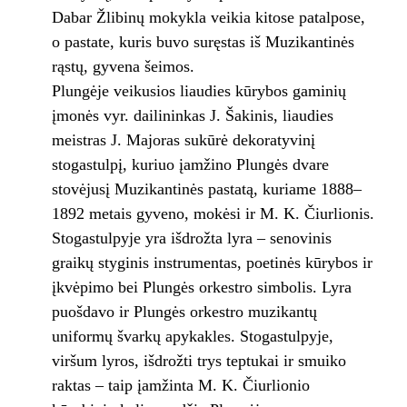
Dabar Žlibinų mokykla veikia kitose patalpose,
o pastate, kuris buvo suręstas iš Muzikantinės
rąstų, gyvena šeimos.
Plungėje veikusios liaudies kūrybos gaminių
įmonės vyr. dailininkas J. Šakinis, liaudies
meistras J. Majoras sukūrė dekoratyvinį
stogastulpį, kuriuo įamžino Plungės dvare
stovėjusį Muzikantinės pastatą, kuriame 1888–
1892 metais gyveno, mokėsi ir M. K. Čiurlionis.
Stogastulpyje yra išdrožta lyra – senovinis
graikų styginis instrumentas, poetinės kūrybos ir
įkvėpimo bei Plungės orkestro simbolis. Lyra
puošdavo ir Plungės orkestro muzikantų
uniformų švarkų apykakles. Stogastulpyje,
viršum lyros, išdrožti trys teptukai ir smuiko
raktas – taip įamžinta M. K. Čiurlionio