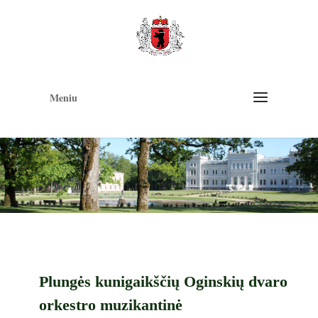
Op
too
Meniu
Plungės kunigaikščių Oginskių dvaro
orkestro muzikantinė