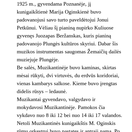
1925 m., gyvendama Poznanėje, jį
kunigaikštienė Marija Oginskienė buvo
padovanojusi savo turto paveldėtojui Jonui
Petkūnui. Vėliau šį pianiną nupirko Kuliuose
gyvenęs Juozapas Beržanskas, kuris pianiną
padovanojo Plungės kultūros skyriui. Dabar šis
muzikos instrumentas saugomas Žemaičių dailės
muziejuje Plungėje.
Be salės, Muzikantinėje buvo kaminas, skirtas
mėsai rūkyti, dvi virtuvės, du erdvūs koridoriai,
vienas kambarys salkose. Kieme buvo įrengtas
didelis rūsys – ledaunė.
Muzikantai gyvendavo, valgydavo ir
mokydavosi Muzikantinėje. Pamokos čia
vykdavo nuo 8 iki 12 bei nuo 14 iki 17 valandos.
Netoli Muzikantinės kunigaikštis M. Oginskis
rūmų orkestrui buvo pastatęs ir antrąjį namą. Po