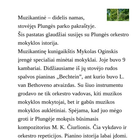
Muzikantinė – didelis namas,
stovėjęs Plungės parko pakraštyje.
Šis pastatas glaudžiai susijęs su Plungės orkestro
mokyklos istorija.
Muzikantinę kunigaikštis Mykolas Oginskis
įrengė specialiai minėtai mokyklai. Joje buvo 9
kambariai. Didžiausiame iš jų stovėjo rudos
spalvos pianinas „Bechtein”, ant kurio buvo L.
van Bethoveno atvaizdas. Su šiuo instrumentu
grodavo ne tik orkestro vadovas, kiti muzikos
mokyklos mokytojai, bet ir gabūs muzikos
mokyklos auklėtiniai. Spėjama, kad juo mėgo
groti ir Plungėje mokęsis būsimasis
kompozitorius M. K. Čiurlionis. Čia vykdavo ir
orkestro repeticijos. Pianino istorija labai įdomi.