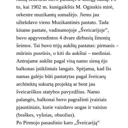
to, kai 1902 m. kunigaikštis M. Oginskis mirė,
orkestre muzikantų sumažėjo. Jiems jau
užtekdavo vieno Muzikantinės pastato. Tada
kitame pastate, vadinamojoje „Šveicarijoje”,
buvo apgyvendintos 4 dvare dirbusių žmonių
šeimos. Tai buvo trijų aukštų pastatas: pirmasis –
mūrinis pusrūsis, o kiti du aukštai – mediniai.
Antrajame aukšte pagal visą namo sieną ėjo
balkonas įstiklintais langais. Spėjama, kad šis
namas galėjo būti pastatytas pagal šveicarų
architektų sukurtą projektą ar bent jau
šveicariškos statybos pavyzdžius. Namo
palangės, balkonai buvo pagražinti įvairiais
pjaustiniais, kurie vaizdavo uogas ir vaisius
(braškes, vyšnias, obuolius).
Po Pirmojo pasaulinio karo „Šveicariją”