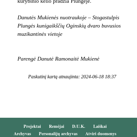
kūrybinio kelio pradžia Plungėje.
Danutės Mukienės nuotraukoje – Stogastulpis
Plungės kunigaikščių Oginskių dvaro buvusios
muzikantinės vietoje
Parengė Danutė Ramonaitė Mukienė
Paskutinį kartą atnaujinta: 2024-06-18 18:37
Projektai
Remėjai
D.U.K.
Laiškai
Archyvas
Personalijų archyvas
Atviri duomenys