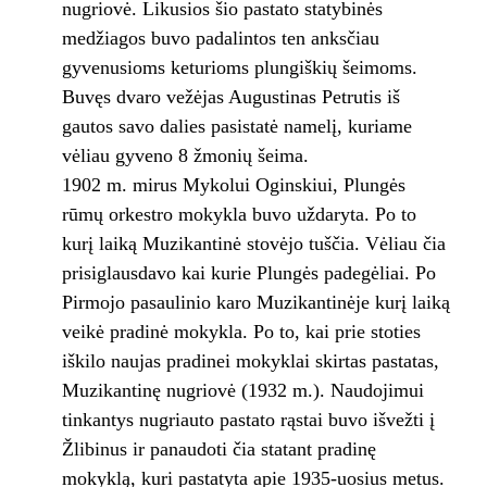
nugriovė. Likusios šio pastato statybinės
medžiagos buvo padalintos ten anksčiau
gyvenusioms keturioms plungiškių šeimoms.
Buvęs dvaro vežėjas Augustinas Petrutis iš
gautos savo dalies pasistatė namelį, kuriame
vėliau gyveno 8 žmonių šeima.
1902 m. mirus Mykolui Oginskiui, Plungės
rūmų orkestro mokykla buvo uždaryta. Po to
kurį laiką Muzikantinė stovėjo tuščia. Vėliau čia
prisiglausdavo kai kurie Plungės padegėliai. Po
Pirmojo pasaulinio karo Muzikantinėje kurį laiką
veikė pradinė mokykla. Po to, kai prie stoties
iškilo naujas pradinei mokyklai skirtas pastatas,
Muzikantinę nugriovė (1932 m.). Naudojimui
tinkantys nugriauto pastato rąstai buvo išvežti į
Žlibinus ir panaudoti čia statant pradinę
mokyklą, kuri pastatyta apie 1935-uosius metus.