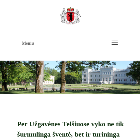
Op
too
Meniu
Per Užgavėnes Telšiuose vyko ne tik
šurmulinga šventė, bet ir turininga