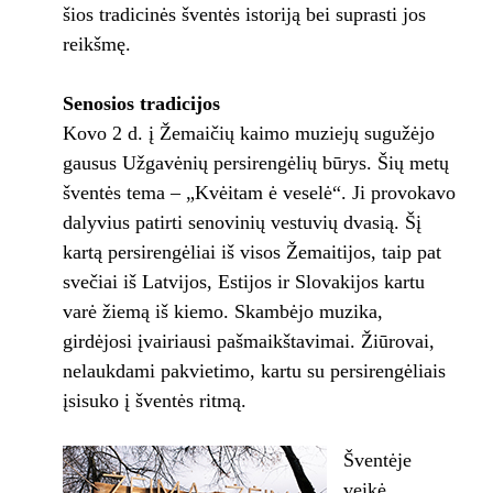
šios tradicinės šventės istoriją bei suprasti jos
reikšmę.
Senosios tradicijos
Kovo 2 d. į Žemaičių kaimo muziejų sugužėjo
gausus Užgavėnių persirengėlių būrys. Šių metų
šventės tema – „Kvėitam ė veselė“. Ji provokavo
dalyvius patirti senovinių vestuvių dvasią. Šį
kartą persirengėliai iš visos Žemaitijos, taip pat
svečiai iš Latvijos, Estijos ir Slovakijos kartu
varė žiemą iš kiemo. Skambėjo muzika,
girdėjosi įvairiausi pašmaikštavimai. Žiūrovai,
nelaukdami pakvietimo, kartu su persirengėliais
įsisuko į šventės ritmą.
Šventėje
veikė