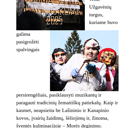
Užgavėnių
turgus,
kuriame buvo
galima
pasigrožėti
spalvingais
persirengėliais, pasiklausyti muzikantų ir
paragauti tradicinių žemaitiškų patiekalų. Kaip ir
kasmet, neapsieita be Lašininio ir Kanapinio
kovos, įvairių žaidimų, šėliojimų ir, žinoma,
šventės kulminacijoje – Morės deginimo.