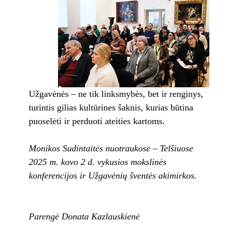
Užgavėnės – ne tik linksmybės, bet ir renginys,
turintis gilias kultūrines šaknis, kurias būtina
puoselėti ir perduoti ateities kartoms.
Monikos Sudintaitės n
uotraukose – Telšiuose
2025 m. kovo 2 d. vykusios mokslinės
konferencijos ir Užgavėnių šventės akimirkos.
Parengė Donata Kazlauskienė