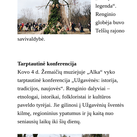
legenda“.
Renginio
globėja buvo
Telšių rajono
savivaldybė.
Tarptautinė konferencija
Kovo 4 d. Žemaičių muziejuje „Alka“ vyko
tarptautinė konferencija „Užgavėnės: istorija,
tradicijos, naujovės“. Renginio dalyviai –
etnologai, istorikai, folkloristai ir kultūros
paveldo tyrėjai. Jie gilinosi į Užgavėnių šventės
kilmę, regioninius ypatumus ir jų kaitą nuo
seniausių laikų iki šių dienų.