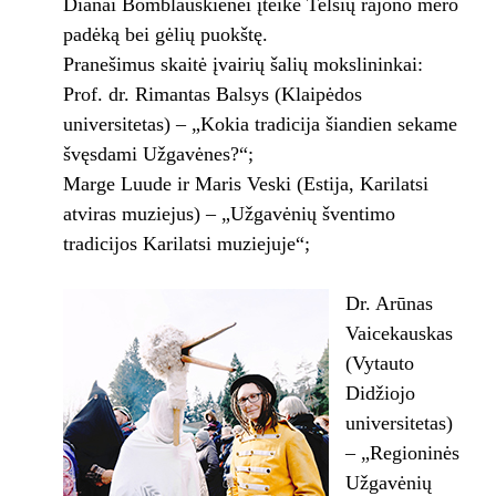
Dianai Bomblauskienei įteikė Telšių rajono mero
padėką bei gėlių puokštę.
Pranešimus skaitė įvairių šalių mokslininkai:
Prof. dr. Rimantas Balsys (Klaipėdos
universitetas) – „Kokia tradicija šiandien sekame
švęsdami Užgavėnes?“;
Marge Luude ir Maris Veski (Estija, Karilatsi
atviras muziejus) – „Užgavėnių šventimo
tradicijos Karilatsi muziejuje“;
Dr. Arūnas
Vaicekauskas
(Vytauto
Didžiojo
universitetas)
– „Regioninės
Užgavėnių