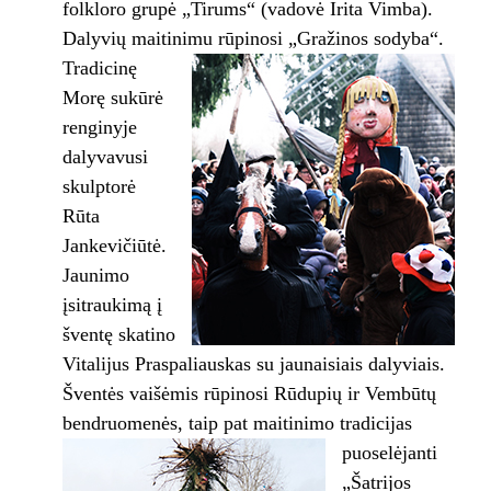
folkloro grupė „Tirums“ (vadovė Irita Vimba).
Dalyvių maitinimu rūpinosi „Gražinos sodyba“.
Tradicinę
Morę sukūrė
renginyje
dalyvavusi
skulptorė
Rūta
Jankevičiūtė.
Jaunimo
įsitraukimą į
šventę skatino
Vitalijus Praspaliauskas su jaunaisiais dalyviais.
Šventės vaišėmis rūpinosi Rūdupių ir Vembūtų
bendruomenės,
taip pat maitinimo tradicijas
puoselėjanti
„Šatrijos