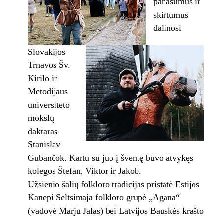
panašumus ir
skirtumus
dalinosi
Slovakijos
Trnavos Šv.
Kirilo ir
Metodijaus
universiteto
mokslų
daktaras
Stanislav
Gubančok. Kartu su juo į šventę buvo atvykęs
kolegos Štefan, Viktor ir Jakob.
Užsienio šalių folkloro tradicijas pristatė Estijos
Kanepi Seltsimaja folkloro grupė „Agana“
(vadovė Marju Jalas) bei Latvijos Bauskės krašto