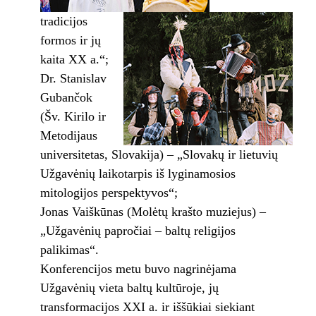
tradicijos
formos ir jų
kaita XX a.“;
Dr. Stanislav
Gubančok
(Šv. Kirilo ir
Metodijaus
universitetas, Slovakija) – „Slovakų ir lietuvių
Užgavėnių laikotarpis iš lyginamosios
mitologijos perspektyvos“;
Jonas Vaiškūnas (Molėtų krašto muziejus) –
„Užgavėnių papročiai – baltų religijos
palikimas“.
Konferencijos metu buvo nagrinėjama
Užgavėnių vieta baltų kultūroje, jų
transformacijos XXI a. ir iššūkiai siekiant