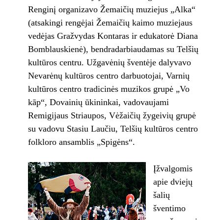
Renginį organizavo Žemaičių muziejus „Alka“
(atsakingi rengėjai Žemaičių kaimo muziejaus
vedėjas Gražvydas Kontaras ir edukatorė Diana
Bomblauskienė), bendradarbiaudamas su Telšių
kultūros centru. Užgavėnių šventėje dalyvavo
Nevarėnų kultūros centro darbuotojai, Varnių
kultūros centro tradicinės muzikos grupė „Vo
kāp“, Dovainių ūkininkai, vadovaujami
Remigijaus Striaupos, Vėžaičių žygeivių grupė
su vadovu Stasiu Laučiu, Telšių kultūros centro
folkloro ansamblis „Spigėns“.
Įžvalgomis
apie dviejų
šalių
šventimo