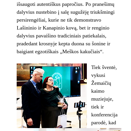
išsaugoti autentiškus papročius. Po pranešimų
dalyvius nustebino į salę sugužėję triukšmingi
persirengėliai, kurie ne tik demonstravo
Lašininio ir Kanapinio kovą, bet ir renginio
dalyvius pavaišino tradiciniais patiekalais,
pradedant krosnyje kepta duona su šonine ir
baigiant egzotiškais „Meškos kakučiais“.
Tiek šventė,
vykusi
Žemaičių
kaimo
muziejuje,
tiek ir
konferencija
parodė, kad