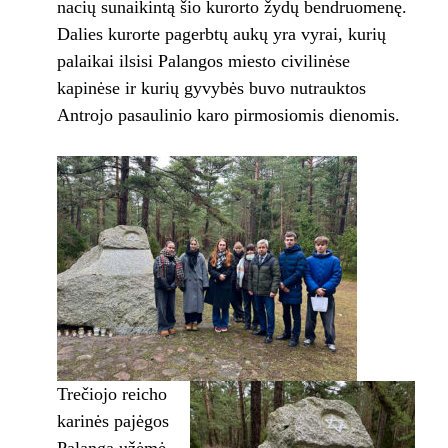
nacių sunaikintą šio kurorto žydų bendruomenę.
Dalies kurorte pagerbtų aukų yra vyrai, kurių
palaikai ilsisi Palangos miesto civilinėse
kapinėse ir kurių gyvybės buvo nutrauktos
Antrojo pasaulinio karo pirmosiomis dienomis.
Trečiojo reicho
karinės pajėgos
Palangą užėmė