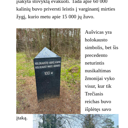
įsakyta stovyklą evakuoti. Tada apie 60 000
kalinių buvo priversti leistis į varginantį mirties
žygį, kurio metu apie 15 000 jų žuvo.
Aušvicas yra
holokausto
simbolis, bet šis
precedento
neturintis
nusikaltimas
žmonijai vyko
visur, kur tik
Trečiasis
reichas buvo
išplėtęs savo
įtaką.