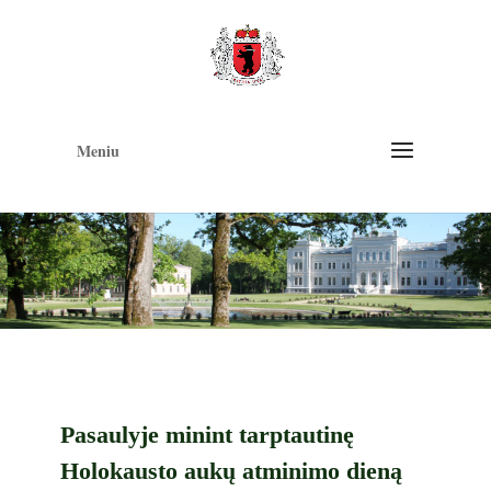
Op
too
Meniu
Pasaulyje minint tarptautinę
Holokausto aukų atminimo dieną