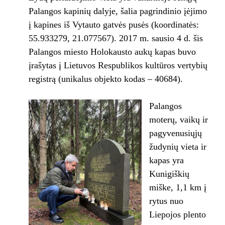
Palangos kapinių dalyje, šalia pagrindinio įėjimo
į kapines iš Vytauto gatvės pusės (koordinatės:
55.933279, 21.077567). 2017 m. sausio 4 d. šis
Palangos miesto Holokausto aukų kapas buvo
įrašytas į Lietuvos Respublikos kultūros vertybių
registrą (unikalus objekto kodas – 40684).
Palangos
moterų, vaikų ir
pagyvenusiųjų
žudynių vieta ir
kapas yra
Kunigiškių
miške, 1,1 km į
rytus nuo
Liepojos plento