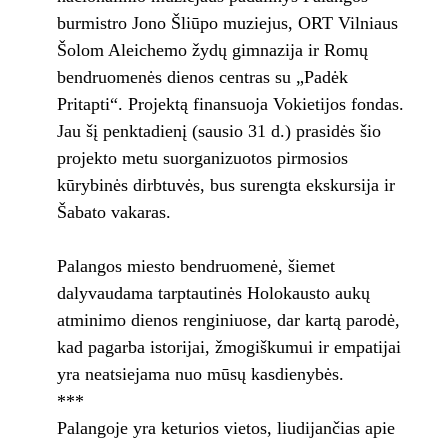
burmistro Jono Šliūpo muziejus, ORT Vilniaus
Šolom Aleichemo žydų gimnazija ir Romų
bendruomenės dienos centras su „Padėk
Pritapti“. Projektą finansuoja Vokietijos fondas.
Jau šį penktadienį (sausio 31 d.) prasidės šio
projekto metu suorganizuotos pirmosios
kūrybinės dirbtuvės, bus surengta ekskursija ir
Šabato vakaras.
Palangos miesto bendruomenė, šiemet
dalyvaudama tarptautinės Holokausto aukų
atminimo dienos renginiuose, dar kartą parodė,
kad pagarba istorijai, žmogiškumui ir empatijai
yra neatsiejama nuo mūsų kasdienybės.
***
Palangoje yra keturios vietos, liudijančias apie