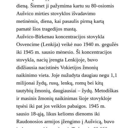
dieną. Šiemet ji pažymima kartu su 80-osiomis
Aušvico mirties stovyklos išvadavimo
metinėmis, diena, kai pasaulis pirmą kartą
pamatė šios tragedijos mastą.
Aušvico-Birkenau koncentracijos stovykla
Osvencime (Lenkija) veikė nuo 1940 m. gegužės
iki 1945 m. sausio mėnesio. Ši koncentracijos
stovykla, nacių įrengta Lenkijoje, buvo
didžiausia nacistinės Vokietijos žmonių
naikinimo vieta. Joje nužudyta daugiau negu 1,1
milijonai žydų, rusų, lenkų, romų bei kitų
tautybių žmonių, daugiausiai – žydų. Metodiškas
ir masinis žmonių naikinimas šioje stovykloje
tęsėsi iki pat jos veiklos pabaigos. 1945 m.
sausio 18-ąją, likus kelioms dienoms iki
Raudonosios armijos įžengimo į Aušvicą, buvo