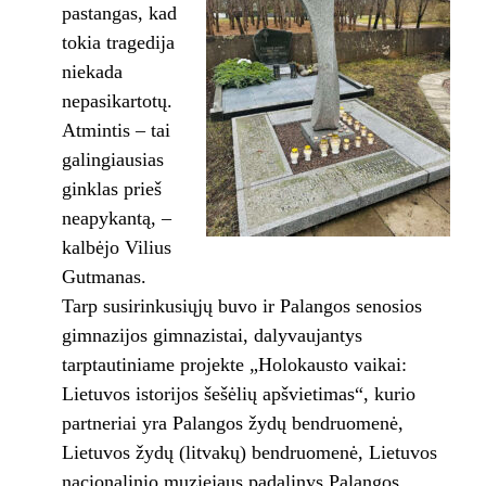
pastangas, kad
tokia tragedija
niekada
nepasikartotų.
Atmintis – tai
galingiausias
ginklas prieš
neapykantą, –
kalbėjo Vilius
Gutmanas.
Tarp susirinkusiųjų buvo ir Palangos senosios
gimnazijos gimnazistai, dalyvaujantys
tarptautiniame projekte „Holokausto vaikai:
Lietuvos istorijos šešėlių apšvietimas“, kurio
partneriai yra Palangos žydų bendruomenė,
Lietuvos žydų (litvakų) bendruomenė, Lietuvos
nacionalinio muziejaus padalinys Palangos