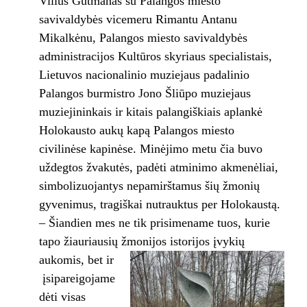
Vilius Gutmanas su Palangos miesto
savivaldybės vicemeru Rimantu Antanu
Mikalkėnu, Palangos miesto savivaldybės
administracijos Kultūros skyriaus specialistais,
Lietuvos nacionalinio muziejaus padalinio
Palangos burmistro Jono Šliūpo muziejaus
muziejininkais ir kitais palangiškiais aplankė
Holokausto aukų kapą Palangos miesto
civilinėse kapinėse. Minėjimo metu čia buvo
uždegtos žvakutės, padėti atminimo akmenėliai,
simbolizuojantys nepamirštamus šių žmonių
gyvenimus, tragiškai nutrauktus per Holokaustą.
– Šiandien mes ne tik prisimename tuos, kurie
tapo žiauriausių žmonijos istorijos įvykių
aukomis, bet ir
įsipareigojame
dėti visas