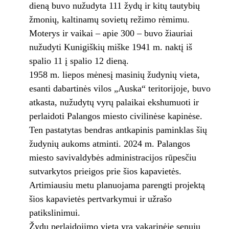
dieną buvo nužudyta 111 žydų ir kitų tautybių
žmonių, kaltinamų sovietų režimo rėmimu.
Moterys ir vaikai – apie 300 – buvo žiauriai
nužudyti Kunigiškių miške 1941 m. naktį iš
spalio 11 į spalio 12 dieną.
1958 m. liepos mėnesį masinių žudynių vieta,
esanti dabartinės vilos „Auska“ teritorijoje, buvo
atkasta, nužudytų vyrų palaikai ekshumuoti ir
perlaidoti Palangos miesto civilinėse kapinėse.
Ten pastatytas bendras antkapinis paminklas šių
žudynių aukoms atminti. 2024 m. Palangos
miesto savivaldybės administracijos rūpesčiu
sutvarkytos prieigos prie šios kapavietės.
Artimiausiu metu planuojama parengti projektą
šios kapavietės pertvarkymui ir užrašo
patikslinimui.
Žydų perlaidojimo vieta yra vakarinėje senųjų