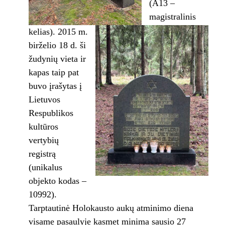
(A13 –
magistralinis
kelias). 2015 m.
birželio 18 d. ši
žudynių vieta ir
kapas taip pat
buvo įrašytas į
Lietuvos
Respublikos
kultūros
vertybių
registrą
(unikalus
objekto kodas –
10992).
Tarptautinė Holokausto aukų atminimo diena
visame pasaulyje kasmet minima sausio 27