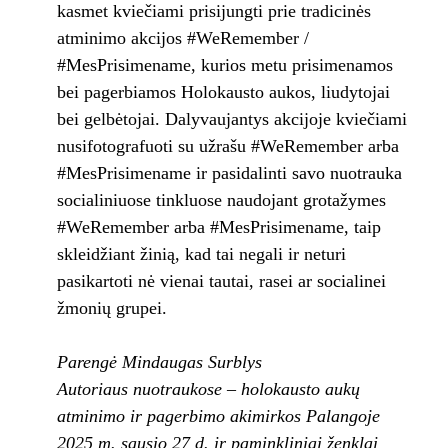
kasmet kviečiami prisijungti prie tradicinės
atminimo akcijos #WeRemember /
#MesPrisimename, kurios metu prisimenamos
bei pagerbiamos Holokausto aukos, liudytojai
bei gelbėtojai. Dalyvaujantys akcijoje kviečiami
nusifotografuoti su užrašu #WeRemember arba
#MesPrisimename ir pasidalinti savo nuotrauka
socialiniuose tinkluose naudojant grotažymes
#WeRemember arba #MesPrisimename, taip
skleidžiant žinią, kad tai negali ir neturi
pasikartoti nė vienai tautai, rasei ar socialinei
žmonių grupei.
Parengė Mindaugas Surblys
Autoriaus nuotraukose – holokausto aukų
atminimo ir pagerbimo akimirkos Palangoje
2025 m. sausio 27 d. ir paminkliniai ženklai