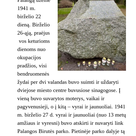
1941 m.
birželio 22
dieną. Birželio
26-ąją, praėjus
vos keturioms
dienoms nuo
okupacijos
pradžios, visi
bendruomenės
žydai per dvi valandas buvo suimti ir uždaryti
dviejose miesto centre buvusiose sinagogose. Į
vieną buvo suvarytos moterys, vaikai ir
pagyvenusieji, o į kitą – vyrai ir jaunuoliai. 1941
m. birželio 27 d. vyrai ir jaunuoliai (nuo 13 metų
amžiaus ir vyresni) buvo atskirti ir nuvaryti link
Palangos Birutės parko. Pietinėje parko dalyje tą