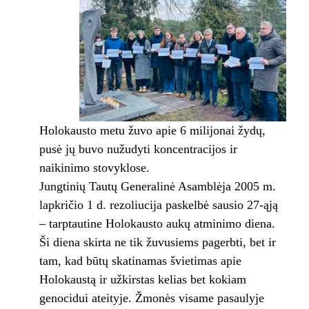
Holokausto metu žuvo apie 6 milijonai žydų,
pusė jų buvo nužudyti koncentracijos ir
naikinimo stovyklose.
Jungtinių Tautų Generalinė Asamblėja 2005 m.
lapkričio 1 d. rezoliucija paskelbė sausio 27-ąją
– tarptautine Holokausto aukų atminimo diena.
Ši diena skirta ne tik žuvusiems pagerbti, bet ir
tam, kad būtų skatinamas švietimas apie
Holokaustą ir užkirstas kelias bet kokiam
genocidui ateityje. Žmonės visame pasaulyje