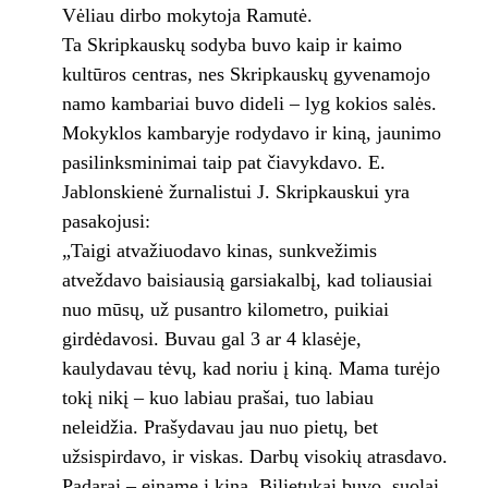
Vėliau dirbo mokytoja Ramutė.
Ta Skripkauskų sodyba buvo kaip ir kaimo
kultūros centras, nes Skripkauskų gyvenamojo
namo kambariai buvo dideli – lyg kokios salės.
Mokyklos kambaryje rodydavo ir kiną, jaunimo
pasilinksminimai taip pat čiavykdavo. E.
Jablonskienė žurnalistui J. Skripkauskui yra
pasakojusi:
„Taigi atvažiuodavo kinas, sunkvežimis
atveždavo baisiausią garsiakalbį, kad toliausiai
nuo mūsų, už pusantro kilometro, puikiai
girdėdavosi. Buvau gal 3 ar 4 klasėje,
kaulydavau tėvų, kad noriu į kiną. Mama turėjo
tokį nikį – kuo labiau prašai, tuo labiau
neleidžia. Prašydavau jau nuo pietų, bet
užsispirdavo, ir viskas. Darbų visokių atrasdavo.
Padarai – einame į kiną. Bilietukai buvo, suolai