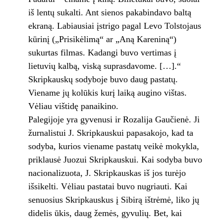
iš lentų sukalti. Ant sienos pakabindavo baltą
ekraną. Labiausiai įstrigo pagal Levo Tolstojaus
kūrinį („Prisikėlimą“ ar „Aną Kareniną“)
sukurtas filmas. Kadangi buvo vertimas į
lietuvių kalbą, viską suprasdavome. […].“
Skripkauskų sodyboje buvo daug pastatų.
Viename jų kolūkis kurį laiką augino vištas.
Vėliau vištidę panaikino.
Palegijoje yra gyvenusi ir Rozalija Gaučienė. Ji
žurnalistui J. Skripkauskui papasakojo, kad ta
sodyba, kurios viename pastatų veikė mokykla,
priklausė Juozui Skripkauskui. Kai sodyba buvo
nacionalizuota, J. Skripkauskas iš jos turėjo
išsikelti. Vėliau pastatai buvo nugriauti. Kai
senuosius Skripkauskus į Sibirą ištrėmė, liko jų
didelis ūkis, daug žemės, gyvulių. Bet, kai