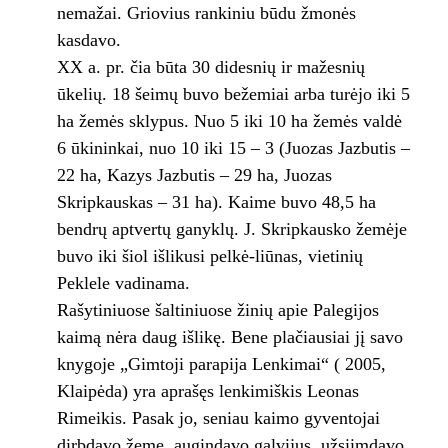
nemažai. Griovius rankiniu būdu žmonės
kasdavo.
XX a. pr. čia būta 30 didesnių ir mažesnių
ūkelių. 18 šeimų buvo bežemiai arba turėjo iki 5
ha žemės sklypus. Nuo 5 iki 10 ha žemės valdė
6 ūkininkai, nuo 10 iki 15 – 3 (Juozas Jazbutis –
22 ha, Kazys Jazbutis – 29 ha, Juozas
Skripkauskas – 31 ha). Kaime buvo 48,5 ha
bendrų aptvertų ganyklų. J. Skripkausko žemėje
buvo iki šiol išlikusi pelkė-liūnas, vietinių
Peklele vadinama.
Rašytiniuose šaltiniuose žinių apie Palegijos
kaimą nėra daug išlikę. Bene plačiausiai jį savo
knygoje „Gimtoji parapija Lenkimai“ ( 2005,
Klaipėda) yra aprašęs lenkimiškis Leonas
Rimeikis. Pasak jo, seniau kaimo gyventojai
dirbdavo žemę, augindavo galvijus, užsiimdavo