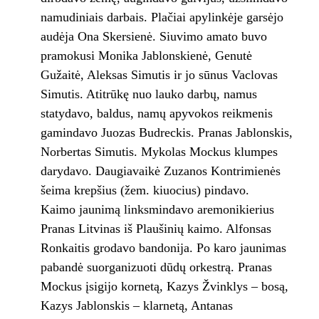
namudiniais darbais. Plačiai apylinkėje garsėjo
audėja Ona Skersienė. Siuvimo amato buvo
pramokusi Monika Jablonskienė, Genutė
Gužaitė, Aleksas Simutis ir jo sūnus Vaclovas
Simutis. Atitrūkę nuo lauko darbų, namus
statydavo, baldus, namų apyvokos reikmenis
gamindavo Juozas Budreckis. Pranas Jablonskis,
Norbertas Simutis. Mykolas Mockus klumpes
darydavo. Daugiavaikė Zuzanos Kontrimienės
šeima krepšius (žem. kiuocius) pindavo.
Kaimo jaunimą linksmindavo aremonikierius
Pranas Litvinas iš Plaušinių kaimo. Alfonsas
Ronkaitis grodavo bandonija. Po karo jaunimas
pabandė suorganizuoti dūdų orkestrą. Pranas
Mockus įsigijo kornetą, Kazys Žvinklys – bosą,
Kazys Jablonskis – klarnetą, Antanas