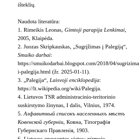
išteklių.
Naudota literatūra:
Rimeikis Leonas,
Gimtoji parapija Lenkimai
,
2005, Klaipėda.
Juozas Skripkauskas, „Sugrįžimas į Palegiją“,
Smuiko darbai
:
https://smuikodarbai.blogspot.com/2018/04/sugrizima
i-palegija.html (žr. 2025-01-11).
„Palegija“,
Laisvoji enciklopedija
:
https://lt.wikipedia.org/wiki/Palegija.
Lietuvos TSR administracinio-teritorinio
suskirstymo žinynas, I dalis, Vilnius, 1974.
Алфавитный списокъ населенныхъ мѣстъ
Ковенской губерніи
, Ковна, Тіпографія
Губернскаго Правленія, 1903.
Lietuvos apgyventos vietos: pirmojo