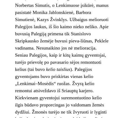
Norbertas Simutis, o Lenkimuose įsikūrė, manus
pasistatė Monika Jablonskienė, Barbora
Simutienė, Kazys Žvinklys. Užbaigus melioruoti
Palegijos laukus, iš šio kaimo nieko neliko. Apie
buvusią Palegiją primena tik Stanislovo
Skripkausko žemėje buvusi pieva-liūnas, Peklele
vadinama. Nesunaikino jos nė melioracija.
Seniau Palegijos, kaip ir kitų kaimų gyventojai,
turėjo prievolę po pavasario sėjos remontuoti
kelius (tai buvo
kelio taislius
). Palegijos
gyventojams buvo priskirtas vienas kelio
„Lenkimai–Mosėdis“ ruožas. Žvyrą kelio
remontui atsiveždavo iš Sriauptų karjero.
Kiekvienam gyventojui suremontuotino kelio
ilgis būdavo proporcingas jo valdomam žemės
dydžiui. Žmonės turėjo ne tik žvyruoti ir lyginti