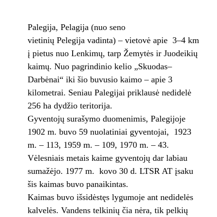
Palegija, Pelagija (nuo seno
vietinių Pelegija vadinta) – vietovė apie 3–4 km
į pietus nuo Lenkimų, tarp Žemytės ir Juodeikių
kaimų. Nuo pagrindinio kelio „Skuodas–
Darbėnai“ iki šio buvusio kaimo – apie 3
kilometrai. Seniau Palegijai priklausė nedidelė
256 ha dydžio teritorija.
Gyventojų surašymo duomenimis, Palegijoje
1902 m. buvo 59 nuolatiniai gyventojai, 1923
m. – 113, 1959 m. – 109, 1970 m. – 43.
Vėlesniais metais kaime gyventojų dar labiau
sumažėjo. 1977 m. kovo 30 d. LTSR AT įsaku
šis kaimas buvo panaikintas.
Kaimas buvo išsidėstęs lygumoje ant nedidelės
kalvelės. Vandens telkinių čia nėra, tik pelkių