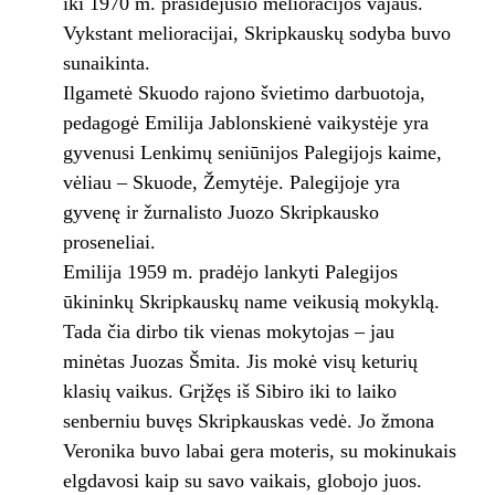
iki 1970 m. prasidėjusio melioracijos vajaus.
Vykstant melioracijai, Skripkauskų sodyba buvo
sunaikinta.
Ilgametė Skuodo rajono švietimo darbuotoja,
pedagogė Emilija Jablonskienė vaikystėje yra
gyvenusi Lenkimų seniūnijos Palegijojs kaime,
vėliau – Skuode, Žemytėje. Palegijoje yra
gyvenę ir žurnalisto Juozo Skripkausko
proseneliai.
Emilija 1959 m. pradėjo lankyti Palegijos
ūkininkų Skripkauskų name veikusią mokyklą.
Tada čia dirbo tik vienas mokytojas – jau
minėtas Juozas Šmita. Jis mokė visų keturių
klasių vaikus. Grįžęs iš Sibiro iki to laiko
senberniu buvęs Skripkauskas vedė. Jo žmona
Veronika buvo labai gera moteris, su mokinukais
elgdavosi kaip su savo vaikais, globojo juos.