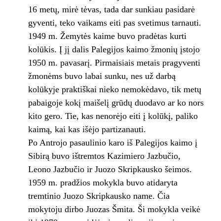
16 metų, mirė tėvas, tada dar sunkiau pasidarė
gyventi, teko vaikams eiti pas svetimus tarnauti.
1949 m. Žemytės kaime buvo pradėtas kurti
kolūkis. Į jį dalis Palegijos kaimo žmonių įstojo
1950 m. pavasarį. Pirmaisiais metais pragyventi
žmonėms buvo labai sunku, nes už darbą
kolūkyje praktiškai nieko nemokėdavo, tik metų
pabaigoje kokį maišelį grūdų duodavo ar ko nors
kito gero. Tie, kas nenorėjo eiti į kolūkį, paliko
kaimą, kai kas išėjo partizanauti.
Po Antrojo pasaulinio karo iš Palegijos kaimo į
Sibirą buvo ištremtos Kazimiero Jazbučio,
Leono Jazbučio ir Juozo Skripkausko šeimos.
1959 m. pradžios mokykla buvo atidaryta
tremtinio Juozo Skripkausko name. Čia
mokytoju dirbo Juozas Šmita. Ši mokykla veikė