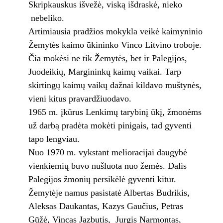
Skripkauskus išvežė, viską išdraskė, nieko
nebeliko.
Artimiausia pradžios mokykla veikė kaimyninio
Žemytės kaimo ūkininko Vinco Litvino troboje.
Čia mokėsi ne tik Žemytės, bet ir Palegijos,
Juodeikių, Margininkų kaimų vaikai. Tarp
skirtingų kaimų vaikų dažnai kildavo muštynės,
vieni kitus pravardžiuodavo.
1965 m. įkūrus Lenkimų tarybinį ūkį, žmonėms
už darbą pradėta mokėti pinigais, tad gyventi
tapo lengviau.
Nuo 1970 m. vykstant melioracijai daugybė
vienkiemių buvo nušluota nuo žemės. Dalis
Palegijos žmonių persikėlė gyventi kitur.
Žemytėje namus pasistatė Albertas Budrikis,
Aleksas Daukantas, Kazys Gaučius, Petras
Gūžė, Vincas Jazbutis, Jurgis Narmontas,