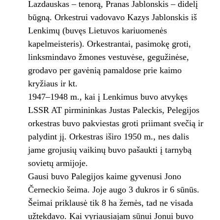
Lazdauskas – tenorą, Pranas Jablonskis – didelį
būgną. Orkestrui vadovavo Kazys Jablonskis iš
Lenkimų (buvęs Lietuvos kariuomenės
kapelmeisteris). Orkestrantai, pasimokę groti,
linksmindavo žmones vestuvėse, gegužinėse,
grodavo per gavėnią pamaldose prie kaimo
kryžiaus ir kt.
1947–1948 m., kai į Lenkimus buvo atvykęs
LSSR AT pirmininkas Justas Paleckis, Pelegijos
orkestras buvo pakviestas groti priimant svečią ir
palydint jį. Orkestras iširo 1950 m., nes dalis
jame grojusių vaikinų buvo pašaukti į tarnybą
sovietų armijoje.
Gausi buvo Palegijos kaime gyvenusi Jono
Černeckio šeima. Joje augo 3 dukros ir 6 sūnūs.
Šeimai priklausė tik 8 ha žemės, tad ne visada
užtekdavo. Kai vyriausiajam sūnui Jonui buvo