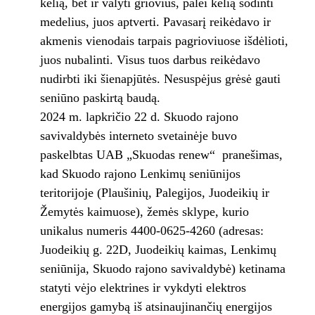
kelią, bet ir valyti griovius, palei kelią sodinti
medelius, juos aptverti. Pavasarį reikėdavo ir
akmenis vienodais tarpais pagrioviuose išdėlioti,
juos nubalinti. Visus tuos darbus reikėdavo
nudirbti iki šienapjūtės. Nesuspėjus grėsė gauti
seniūno paskirtą baudą.
2024 m. lapkričio 22 d. Skuodo rajono
savivaldybės interneto svetainėje buvo
paskelbtas UAB „Skuodas renew“ pranešimas,
kad Skuodo rajono Lenkimų seniūnijos
teritorijoje (Plaušinių, Palegijos, Juodeikių ir
Žemytės kaimuose), žemės sklype, kurio
unikalus numeris 4400-0625-4260 (adresas:
Juodeikių g. 22D, Juodeikių kaimas, Lenkimų
seniūnija, Skuodo rajono savivaldybė) ketinama
statyti vėjo elektrines ir vykdyti elektros
energijos gamybą iš atsinaujinančių energijos