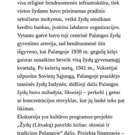
visa religinė bendruomenės infrastruktūra, tiek
vietos žydams buvo prieinamas pradinis
sekuliarus mokymas, veikė žydų smulkaus
kredito bankas, įvairios labdaros organizacijos.
Vytauto gatvė buvo toji centrinė Palangos žydų
gyvenimo arterija, tad bendruomenė itin
išgyveno, kai Palangoje 1938 m. gegužę kilęs
gaisras sunaikino beveik visą žydų gyvenamąjį
kvartalą. Po kelerių metų, 1941 m., Vokietijai
užpuolus Sovietų Sąjungą, Palangoje prasidėjo
masinės žydų žudynės, didžioji dalis Palangos
žydų buvo nužudyta, likusieji – perkelti į getus
ar koncentracijos stovyklas, kur jų laukė toks pat
likimas.
Ekskursija yra kultūros programos-projekto
„Žydų (Litvakų) paveldo kelias: skoniai ir
tradicijos Palangoje“ dalis. Projektą finansuoja –