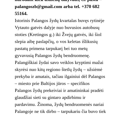
palangoszb@gmail.com arba tel. +370 682
55164.
Istorinis Palangos žydų kvartalas buvęs rytinėje
Vytauto gatvės dalyje nuo buvusios autobusų
stoties (Kretingos g.) iki Žvejų gatvės, iki šiol
slepia aibę paslapčių, o vos keletas išlikusių
pastatų primena tarpukarį bei tuo metų
gyvavusią Palangos žydų bendruomenę.
Palangiškiai žydai savo veiklos kryptimi mažai
skyrėsi nuo kitų regiono štetlų žydų – užsiėmė
prekyba ir amatais, tačiau ilgainiui dėl Palangos
– miesto prie Baltijos jūros – specifikos
Palangos žydų prekeiviai ir amatininkai pradėti
glaudžiai sieti su gintaro apdirbimu ir
pardavimu. Žinoma, žydų bendruomenės nariai
Palangoje ne tik dirbo – tarpukariu čia buvo tiek