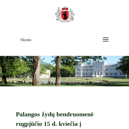
Op
too
Meniu
Palangos žydų bendruomenė
rugpjūčio 15 d. kviečia į