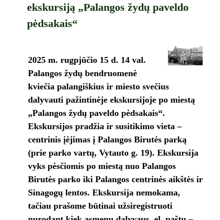
ekskursiją „Palangos žydų paveldo
pėdsakais“
2025 m. rugpjūčio 15 d. 14 val.
Palangos žydų bendruomenė
kviečia palangiškius ir miesto svečius
dalyvauti pažintinėje ekskursijoje po miestą
„Palangos žydų paveldo pėdsakais“.
Ekskursijos pradžia ir susitikimo vieta –
centrinis įėjimas į Palangos Birutės parką
(prie parko vartų, Vytauto g. 19). Ekskursija
vyks pėsčiomis po miestą nuo Palangos
Birutės parko iki Palangos centrinės aikštės ir
Sinagogų lentos. Ekskursija nemokama,
tačiau prašome būtinai užsiregistruoti
nurodant kiek asmenų dalyvaus, el. paštu –