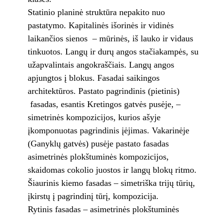
Statinio planinė struktūra nepakito nuo
pastatymo. Kapitalinės išorinės ir vidinės
laikančios sienos – mūrinės, iš lauko ir vidaus
tinkuotos. Langų ir durų angos stačiakampės, su
užapvalintais angokraščiais. Langų angos
apjungtos į blokus. Fasadai saikingos
architektūros. Pastato pagrindinis (pietinis)
fasadas, esantis Kretingos gatvės pusėje, –
simetrinės kompozicijos, kurios ašyje
įkomponuotas pagrindinis įėjimas. Vakarinėje
(Ganyklų gatvės) pusėje pastato fasadas
asimetrinės plokštuminės kompozicijos,
skaidomas cokolio juostos ir langų blokų ritmo.
Šiaurinis kiemo fasadas – simetriška trijų tūrių,
įkirstų į pagrindinį tūrį, kompozicija.
Rytinis fasadas – asimetrinės plokštuminės