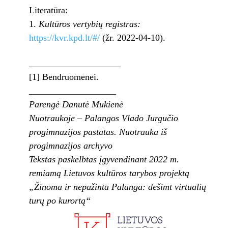
Literatūra:
Kultūros vertybių registras:
https://kvr.kpd.lt/#/
(žr. 2022-04-10).
____________________
[1] Bendruomenei.
___________________
Parengė Danutė Mukienė
Nuotraukoje – Palangos Vlado Jurgučio
progimnazijos pastatas. Nuotrauka iš
progimnazijos archyvo
Tekstas paskelbtas įgyvendinant 2022 m.
remiamą Lietuvos kultūros tarybos projektą
„Žinoma ir nepažinta Palanga: dešimt virtualių
turų po kurortą“