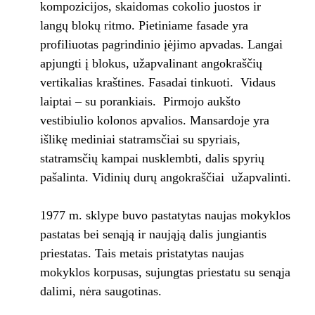
kompozicijos, skaidomas cokolio juostos ir
langų blokų ritmo. Pietiniame fasade yra
profiliuotas pagrindinio įėjimo apvadas. Langai
apjungti į blokus, užapvalinant angokraščių
vertikalias kraštines. Fasadai tinkuoti. Vidaus
laiptai – su porankiais. Pirmojo aukšto
vestibiulio kolonos apvalios. Mansardoje yra
išlikę mediniai statramsčiai su spyriais,
statramsčių kampai nusklembti, dalis spyrių
pašalinta. Vidinių durų angokraščiai užapvalinti.
1977 m. sklype buvo pastatytas naujas mokyklos
pastatas bei senąją ir naująją dalis jungiantis
priestatas. Tais metais pristatytas naujas
mokyklos korpusas, sujungtas priestatu su senąja
dalimi, nėra saugotinas.