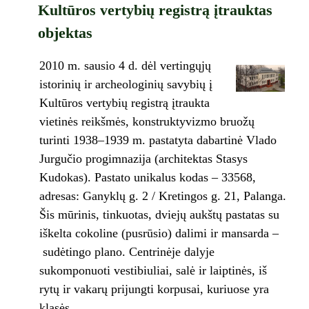
Kultūros vertybių registrą įtrauktas
objektas
2010 m. sausio 4 d. dėl vertingųjų
istorinių ir archeologinių savybių į
Kultūros vertybių registrą įtraukta
vietinės reikšmės, konstruktyvizmo bruožų
turinti 1938–1939 m. pastatyta dabartinė Vlado
Jurgučio progimnazija (architektas Stasys
Kudokas). Pastato unikalus kodas – 33568,
adresas: Ganyklų g. 2 / Kretingos g. 21, Palanga.
Šis mūrinis, tinkuotas, dviejų aukštų pastatas su
iškelta cokoline (pusrūsio) dalimi ir mansarda –
sudėtingo plano. Centrinėje dalyje
sukomponuoti vestibiuliai, salė ir laiptinės, iš
rytų ir vakarų prijungti korpusai, kuriuose yra
klasės.