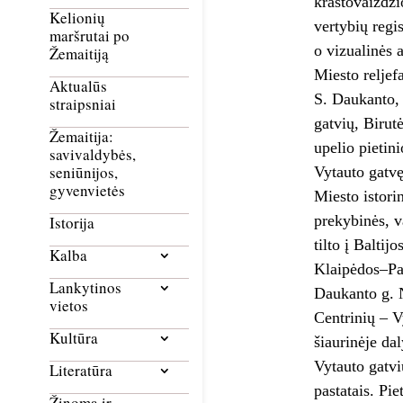
kraštovaizdži
Kelionių
vertybių regi
maršrutai po
o vizualinės 
Žemaitiją
Miesto reljefa
Aktualūs
S. Daukanto, 
straipsniai
gatvių, Birutė
Žemaitija:
upelio pietin
savivaldybės,
seniūnijos,
Vytauto gatvę
gyvenvietės
Miesto istori
prekybinės, v
Istorija
tilto į Balti
Kalba
Klaipėdos–Pal
Lankytinos
Daukanto g. N
vietos
Centrinių – V
Kultūra
šiaurinėje da
Vytauto gatvi
Literatūra
pastatais. Pi
Žinoma ir