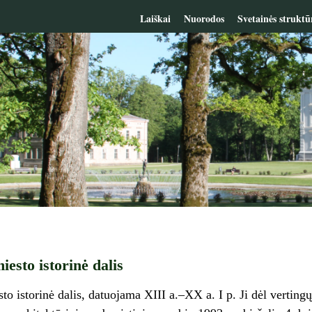
Laiškai
Nuorodos
Svetainės struktū
iesto istorinė dalis
to istorinė dalis, datuojama XIII a.–XX a. I p. Ji dėl vertingųj