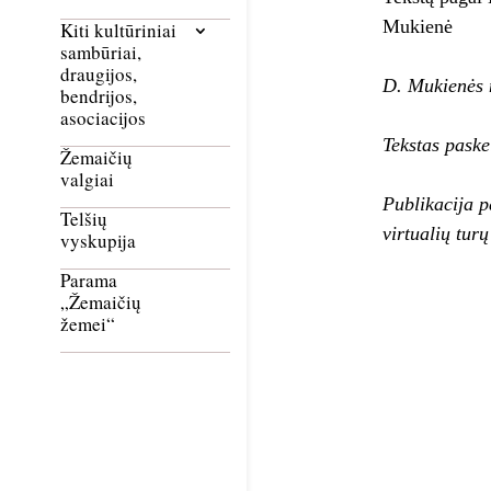
Mukienė
Kiti kultūriniai
sambūriai,
draugijos,
D. Mukienės n
bendrijos,
asociacijos
Tekstas pask
Žemaičių
valgiai
Publikacija p
Telšių
virtualių tur
vyskupija
Parama
„Žemaičių
žemei“