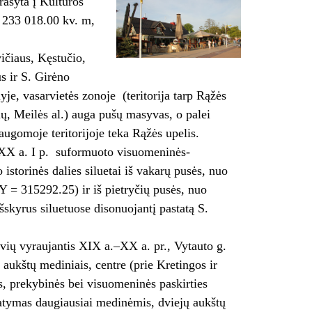
rašyta į Kultūros
1 233 018.00 kv. m,
vičiaus, Kęstučio,
s ir S. Girėno
lyje, vasarvietės zonoje (teritorija tarp Rąžės
ių, Meilės al.) auga pušų masyvas, o palei
augomoje teritorijoje teka Rąžės upelis.
.–XX a. I p. suformuoto visuomeninės-
storinės dalies siluetai iš vakarų pusės, nuo
 Y = 315292.25) ir iš pietryčių pusės, nuo
kyrus siluetuose disonuojantį pastatą S.
tvių vyraujantis XIX a.–XX a. pr., Vytauto g.
 aukštų mediniais, centre (prie Kretingos ir
is, prekybinės bei visuomeninės paskirties
tatymas daugiausiai medinėmis, dviejų aukštų