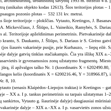
o, architektūrinių, urbanistinių savybių 1993 m. birželio 4 d. į
strą (unikalus objekto kodas 12613). Šios teritorijos plotas – 
apsaugos pozonio plotas – 532 131 kv. metrai.
s šioje teritorijoje – plokščias. Vytauto, Kretingos, J. Basana
A. Mickevičiaus, J. Šliūpo, L. Vaineikio, Ramybės, S. Dariau
s al. Teritorijoje apželdinimas perimetrinis. Pietvakarinėje da
io kranto, S. Daukanto, J. Šliūpo, S. Dariaus ir S. Girėno gatv
 (jos šiaurės vakarinėje pusįje, prie Kurhauzo, – liepų eilė. S
nėje dalyje gatvių tinklas stačiakampis. Čia yra išlikę XIX a
asarvietės ir gyvenamosios zonų užstatymo fragmentų. Miesto i
jos jūrą, iš apžvalgos taško Nr. 1 (koordinatės X = 6202490.80,
angos kelio (koordinatės X = 6200216.46, Y = 318966.87), išs
r. 8, 10.
ytauto (senasis Klaipėdos–Liepojos traktas) ir Kretingos – ga
lyje – XX a. I p. tankus perimetrinis su tarpais užstatymas 1–2
ų sankirtos, Vytauto g. šiaurinėje dalyje) daugiausiai mūrinia
etvakarinėje dalyje – XIX a.–XX a. I p. vasarvietės zonos užs