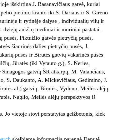
joje išskirtina J. Basanavičiaus gatvė, kuriai
lio pietinio kranto iki S. Dariaus ir S. Girėno
urinėje ir rytinėje dalyse , individualių vilų ir
dviejų aukštų mediniai ir mūriniai pastatai.
ų pusės, Piktuižio gatvės pietryčių pusės,
vės šiaurinės dalies pietryčių pusės, J.
akarių pusės ir Birutės gatvių vakarinės pusės
čių, Jūratės (iki Vytauto g.), S. Neries,
ir Sinagogos gatvių ŠR atkarpų, M. Valančiaus,
učio, S. Daukanto, A. Mickevičiaus, Gedimino, J.
rutės al.) gatvių, Birutės, Vydūno, Meilės alėjų
rutės, Naglio, Meilės alėjų perspektyvos iš
. Jo vietoje stovi perstatytas gelžbetonis, kiek
earch
skelbiamą informaciją parengė Danutė