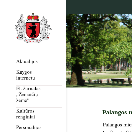
Aktualijos
Knygos
internetu
El. žurnalas
„Žemaičių
žemė“
Kultūros
Palangos m
renginiai
Palangos mies
Personalijos