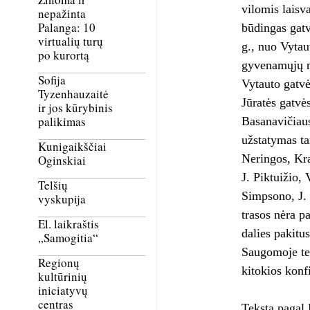
vilomis laisva
nepažinta
Palanga: 10
būdingas gatv
virtualių turų
g., nuo Vytaut
po kurortą
gyvenamųjų na
Sofija
Vytauto gatvė
Tyzenhauzaitė
Jūratės gatvė
ir jos kūrybinis
palikimas
Basanavičiaus
užstatymas tai
Kunigaikščiai
Neringos, Kra
Oginskiai
J. Piktuižio,
Telšių
Simpsono, J. 
vyskupija
trasos nėra p
El. laikraštis
dalies pakitus
„Samogitia“
Saugomoje teri
Regionų
kitokios konf
kultūrinių
iniciatyvų
centras
Tekstą pagal 