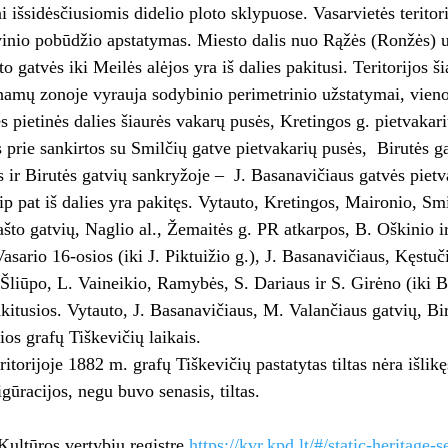
i išsidėsčiusiomis didelio ploto sklypuose. Vasarvietės teritori
inio pobūdžio apstatymas. Miesto dalis nuo Rąžės (Ronžės) upe
o gatvės iki Meilės alėjos yra iš dalies pakitusi. Teritorijos šia
mų zonoje vyrauja sodybinio perimetrinio užstatymai, vieno–
s pietinės dalies šiaurės vakarų pusės, Kretingos g. pietvakari
s prie sankirtos su Smilčių gatve pietvakarių pusės, Birutės gat
 ir Birutės gatvių sankryžoje – J. Basanavičiaus gatvės pietv
p pat iš dalies yra pakitęs. Vytauto, Kretingos, Maironio, Smil
što gatvių, Naglio al., Žemaitės g. PR atkarpos, B. Oškinio 
 Vasario 16-osios (iki J. Piktuižio g.), J. Basanavičiaus, Kęst
Šliūpo, L. Vaineikio, Ramybės, S. Dariaus ir S. Girėno (iki Bi
akitusios. Vytauto, J. Basanavičiaus, M. Valančiaus gatvių, Bi
ios grafų Tiškevičių laikais.
torijoje 1882 m. grafų Tiškevičių pastatytas tiltas nėra išlikęs
igūracijos, negu buvo senasis, tiltas.
Kultūros vertybių registre
https://kvr.kpd.lt/#/static-heritage-s