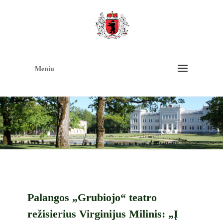
Op
too
Meniu
Palangos „Grubiojo“ teatro
režisierius Virginijus Milinis: „Į