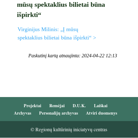
mūsų spektaklius bilietai būna
išpirkti“
Virginijus Milinis: „Į mūsų
spektaklius bilietai būna išpirkti“ >
Paskutinį kartą atnaujinta: 2024-04-22 12:13
Projektai
Remėjai
D.U.K.
Laiškai
Archyvas
Personalijų archyvas
Atviri duomenys
© Regionų kultūrinių iniciatyvų centras