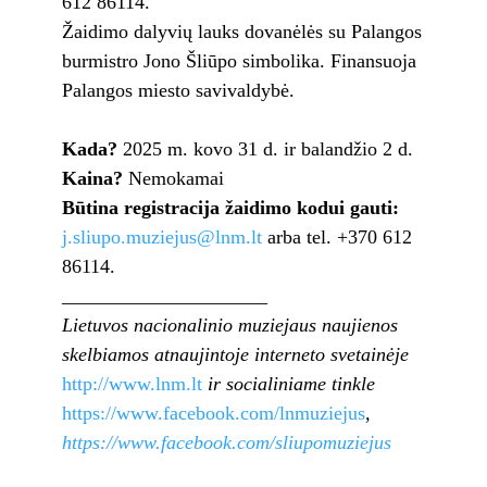
612 86114.
Žaidimo dalyvių lauks dovanėlės su Palangos
burmistro Jono Šliūpo simbolika. Finansuoja
Palangos miesto savivaldybė.
Kada?
2025 m. kovo 31 d. ir balandžio 2 d.
Kaina?
Nemokamai
Būtina registracija žaidimo kodui gauti:
j.sliupo.muziejus@lnm.lt
arba tel. +370 612
86114.
_____________________
Lietuvos nacionalinio muziejaus naujienos
skelbiamos
atnaujintoje interneto svetainėje
http://www.lnm.lt
ir
socialiniame tinkle
https://www.facebook.com/lnmuziejus
,
https://www.facebook.com/sliupomuziejus