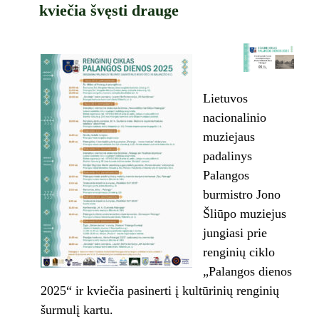
kviečia švęsti drauge
Lietuvos
nacionalinio
muziejaus
padalinys
Palangos
burmistro Jono
Šliūpo muziejus
jungiasi prie
renginių ciklo
„Palangos dienos
2025“ ir kviečia pasinerti į kultūrinių renginių
šurmulį kartu.