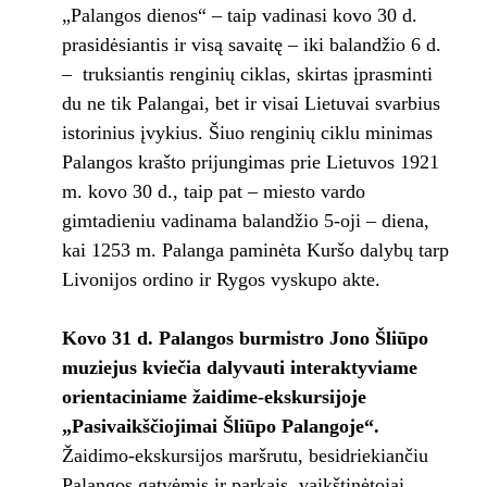
„Palangos dienos“ – taip vadinasi kovo 30 d.
prasidėsiantis ir visą savaitę – iki balandžio 6 d.
– truksiantis renginių ciklas, skirtas įprasminti
du ne tik Palangai, bet ir visai Lietuvai svarbius
istorinius įvykius. Šiuo renginių ciklu minimas
Palangos krašto prijungimas prie Lietuvos 1921
m. kovo 30 d., taip pat – miesto vardo
gimtadieniu vadinama balandžio 5-oji – diena,
kai 1253 m. Palanga paminėta Kuršo dalybų tarp
Livonijos ordino ir Rygos vyskupo akte.
Kovo 31 d. Palangos burmistro Jono Šliūpo
muziejus kviečia dalyvauti interaktyviame
orientaciniame žaidime-ekskursijoje
„Pasivaikščiojimai Šliūpo Palangoje“.
Žaidimo-ekskursijos maršrutu, besidriekiančiu
Palangos gatvėmis ir parkais, vaikštinėtojai