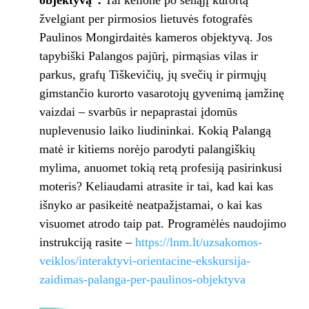
objektyvą“.
Tai kelionė po senąjį kurortą
žvelgiant per pirmosios lietuvės fotografės
Paulinos Mongirdaitės kameros objektyvą. Jos
tapybiški Palangos pajūrį, pirmąsias vilas ir
parkus, grafų Tiškevičių, jų svečių ir pirmųjų
gimstančio kurorto vasarotojų gyvenimą įamžinę
vaizdai – svarbūs ir nepaprastai įdomūs
nuplevenusio laiko liudininkai. Kokią Palangą
matė ir kitiems norėjo parodyti palangiškių
mylima, anuomet tokią retą profesiją pasirinkusi
moteris? Keliaudami atrasite ir tai, kad kai kas
išnyko ar pasikeitė neatpažįstamai, o kai kas
visuomet atrodo taip pat. Programėlės naudojimo
instrukciją rasite –
https://lnm.lt/uzsakomos-
veiklos/interaktyvi-orientacine-ekskursija-
zaidimas-palanga-per-paulinos-objektyva