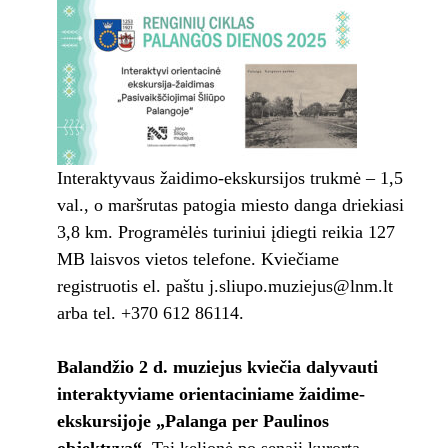
Interaktyvaus žaidimo-ekskursijos trukmė – 1,5
val., o maršrutas patogia miesto danga driekiasi
3,8 km. Programėlės turiniui įdiegti reikia 127
MB laisvos vietos telefone. Kviečiame
registruotis el. paštu j.sliupo.muziejus@lnm.lt
arba tel. +370 612 86114.
Balandžio 2 d. muziejus kviečia dalyvauti
interaktyviame orientaciniame žaidime-
ekskursijoje „Palanga per Paulinos