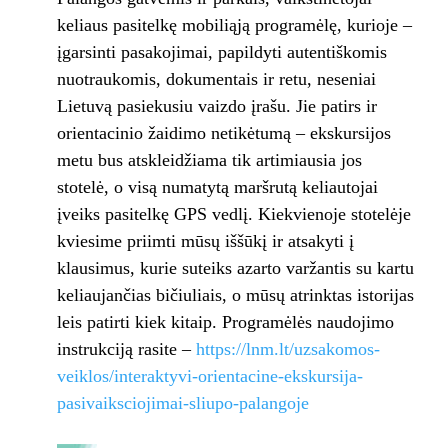
keliaus pasitelkę mobiliąją programėlę, kurioje –
įgarsinti pasakojimai, papildyti autentiškomis
nuotraukomis, dokumentais ir retu, neseniai
Lietuvą pasiekusiu vaizdo įrašu. Jie patirs ir
orientacinio žaidimo netikėtumą – ekskursijos
metu bus atskleidžiama tik artimiausia jos
stotelė, o visą numatytą maršrutą keliautojai
įveiks pasitelkę GPS vedlį. Kiekvienoje stotelėje
kviesime priimti mūsų iššūkį ir atsakyti į
klausimus, kurie suteiks azarto varžantis su kartu
keliaujančias bičiuliais, o mūsų atrinktas istorijas
leis patirti kiek kitaip. Programėlės naudojimo
instrukciją rasite –
https://lnm.lt/uzsakomos-
veiklos/interaktyvi-orientacine-ekskursija-
pasivaiksciojimai-sliupo-palangoje