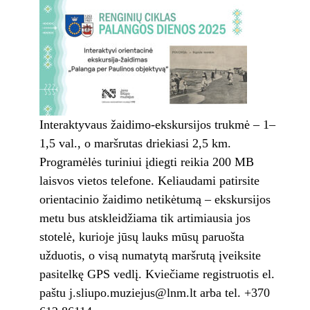
Interaktyvaus žaidimo-ekskursijos trukmė – 1–
1,5 val., o maršrutas driekiasi 2,5 km.
Programėlės turiniui įdiegti reikia 200 MB
laisvos vietos telefone. Keliaudami patirsite
orientacinio žaidimo netikėtumą – ekskursijos
metu bus atskleidžiama tik artimiausia jos
stotelė, kurioje jūsų lauks mūsų paruošta
užduotis, o visą numatytą maršrutą įveiksite
pasitelkę GPS vedlį. Kviečiame registruotis el.
paštu j.sliupo.muziejus@lnm.lt arba tel. +370