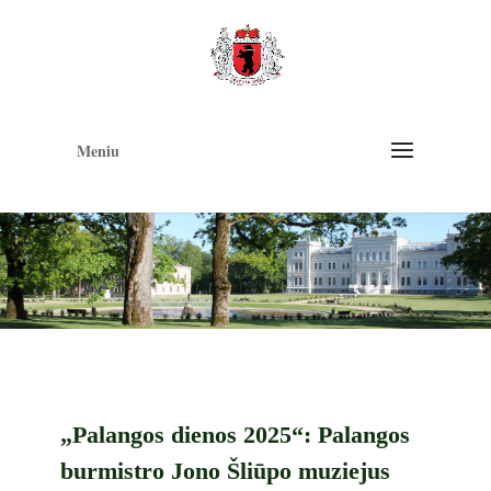
Op
too
Meniu
„Palangos dienos 2025“: Palangos
burmistro Jono Šliūpo muziejus