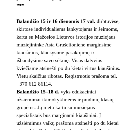
***
Balandžio 15 ir 16 dienomis 17 val.
dirbtuvėse,
skirtose individualiems lankytojams ir šeimoms,
kartu su Mažosios Lietuvos istorijos muziejaus
muziejininke Asta Grušelioniene marginsime
kiaušinius, klausysime pasakojimų ir
išbandysime savo sėkmę. Visus dalyvius
kviečiame atsinešti po du kietai virtus kiaušinius.
Vietų skaičius ribotas. Registruotis prašoma tel.
+370 612 86114.
Balandžio 15–18 d.
vyks edukaciniai
užsiėmimai ikimokyklinėms ir pradinių klasių
grupėms. Jų metu kartu su muziejaus
specialistais bus marginami kiaušiniai. Į
užsiėmimus vaikų prašoma atsinešti po du kietai