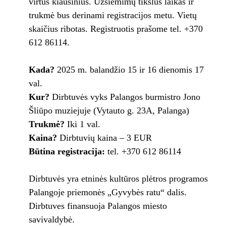
virtus kiaušinius. Užsiėmimų tikslus laikas ir
trukmė bus derinami registracijos metu. Vietų
skaičius ribotas. Registruotis prašome tel. +370
612 86114.
Kada?
2025 m. balandžio 15 ir 16 dienomis 17
val.
Kur?
Dirbtuvės vyks Palangos burmistro Jono
Šliūpo muziejuje (Vytauto g. 23A, Palanga)
Trukmė?
Iki 1 val.
Kaina?
Dirbtuvių kaina – 3 EUR
Būtina registracija:
tel. +370 612 86114
Dirbtuvės yra etninės kultūros plėtros programos
Palangoje priemonės „Gyvybės ratu“ dalis.
Dirbtuves finansuoja Palangos miesto
savivaldybė.