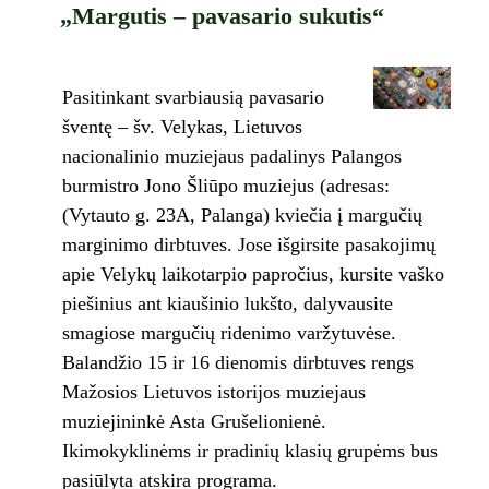
„Margutis – pavasario sukutis“
Pasitinkant svarbiausią pavasario
šventę – šv. Velykas, Lietuvos
nacionalinio muziejaus padalinys Palangos
burmistro Jono Šliūpo muziejus (adresas:
(Vytauto g. 23A, Palanga) kviečia į margučių
marginimo dirbtuves. Jose išgirsite pasakojimų
apie Velykų laikotarpio papročius, kursite vaško
piešinius ant kiaušinio lukšto, dalyvausite
smagiose margučių ridenimo varžytuvėse.
Balandžio 15 ir 16 dienomis dirbtuves rengs
Mažosios Lietuvos istorijos muziejaus
muziejininkė Asta Grušelionienė.
Ikimokyklinėms ir pradinių klasių grupėms bus
pasiūlyta atskira programa.