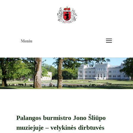
Op
too
Meniu
Palangos burmistro Jono Šliūpo
muziejuje – velykinės dirbtuvės