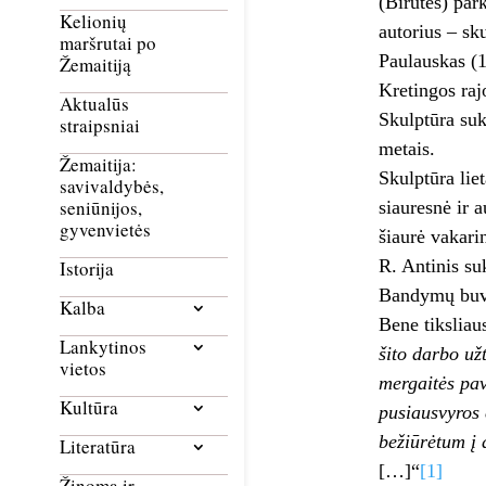
(Birutės) par
Kelionių
autorius – sk
maršrutai po
Paulauskas (
Žemaitiją
Kretingos raj
Aktualūs
Skulptūra suk
straipsniai
metais.
Žemaitija:
Skulptūra lie
savivaldybės,
seniūnijos,
siauresnė ir 
gyvenvietės
šiaurė vakar
R. Antinis su
Istorija
Bandymų buvo
Kalba
Bene tiksliau
Lankytinos
šito darbo už
vietos
mergaitės pav
Kultūra
pusiausvyros 
bežiūrėtum į 
Literatūra
[…]“
[1]
Žinoma ir