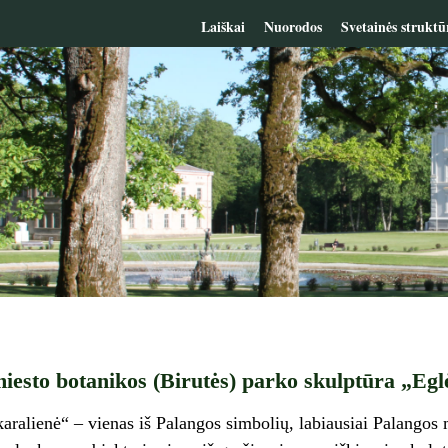
Laiškai
Nuorodos
Svetainės struktū
iesto botanikos (Birutės) parko skulptūra „Eglė
karalienė“ – vienas iš Palangos simbolių, labiausiai Palangos