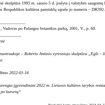
nė skulptūra 1993 m. sausio 5 d. įrašyta į valstybės saugomų k
os Respublikos kultūros paminklų sąraše jo numeris – DR392.
_____________
, Vadovas po Palangos botanikos parką, 2001, V., p. 60.
__________
enė
uotraukoje – Roberto Antinio vyresniojo skulptūra „Eglė – ž
ke
elbtas 2022-01-16
arengta įgyvendinant 2022 m. Lietuvos kultūros tarybos rem
ų po kurortą“