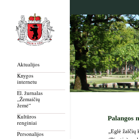
Aktualijos
Knygos
internetu
El. žurnalas
„Žemaičių
žemė“
Kultūros
Palangos m
renginiai
„Eglė žalčių 
Personalijos