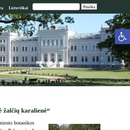
ra
Lietuviškai
Op
too
 žalčių karalienė“
 miesto botanikos