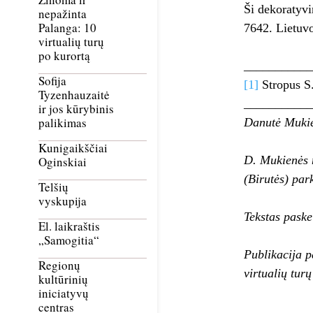
Ši dekoratyvi
nepažinta
Palanga: 10
7642. Lietuv
virtualių turų
po kurortą
__________
Sofija
[1]
Stropus S.
Tyzenhauzaitė
___________
ir jos kūrybinis
palikimas
Danutė Muki
Kunigaikščiai
D. Mukienės n
Oginskiai
(Birutės) par
Telšių
vyskupija
Tekstas pask
El. laikraštis
„Samogitia“
Publikacija p
Regionų
virtualių tur
kultūrinių
iniciatyvų
centras