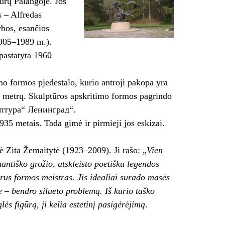
tūrų Palangoje. Jos
s – Alfredas
bos, esančios
1905–1989 m.).
pastatyta 1960
imo formos pjedestalo, kurio antroji pakopa yra
3 metrų. Skulptūros apskritimo formos pagrindo
льптура“ Ленинград“.
35 metais. Tada gimė ir pirmieji jos eskizai.
kė Zita Žemaitytė (1923–2009). Ji rašo: „
Vien
mantiško grožio, atskleisto poetišku legendos
prus formos meistras. Jis idealiai surado masės
e – bendro silueto problemą. Iš kurio taško
ės figūrą, ji kelia estetinį pasigėrėjimą
.