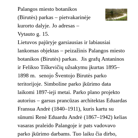
Palangos miesto botanikos
(Birutės) parkas – pietvakarinėje
kurorto dalyje. Jo adresas –
Vytauto g. 15.
Lietuvos pajūryje garsiausias ir labiausiai
lankomas objektas – peizažinis Palangos miesto
botanikos (Birutės) parkas. Jis grafų Antaninos
ir Felikso Tiškevičių užsakymu įkurtas 1895–
1898 m. senojo Šventojo Birutės parko
teritorijoje. Simboline parko įkūrimo data
laikomi 1897-ieji metai. Parko plano projekto
autorius – garsus prancūzas architektas Eduardas
Fransua Andrė (1840–1911), kuris kartu su
sūnumi Renė Eduardu Andrė (1867–1942) kelias
vasaras praleido Palangoje ir pats vadovavo
parko įkūrimo darbams. Tuo laiku čia dirbo,