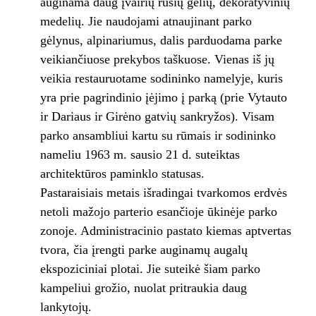
auginama daug įvairių rūšių gėlių, dekoratyvinių
medelių. Jie naudojami atnaujinant parko
gėlynus, alpinariumus, dalis parduodama parke
veikiančiuose prekybos taškuose. Vienas iš jų
veikia restauruotame sodininko namelyje, kuris
yra prie pagrindinio įėjimo į parką (prie Vytauto
ir Dariaus ir Girėno gatvių sankryžos). Visam
parko ansambliui kartu su rūmais ir sodininko
nameliu 1963 m. sausio 21 d. suteiktas
architektūros paminklo statusas.
Pastaraisiais metais išradingai tvarkomos erdvės
netoli mažojo parterio esančioje ūkinėje parko
zonoje. Administracinio pastato kiemas aptvertas
tvora, čia įrengti parke auginamų augalų
ekspoziciniai plotai. Jie suteikė šiam parko
kampeliui grožio, nuolat pritraukia daug
lankytojų.