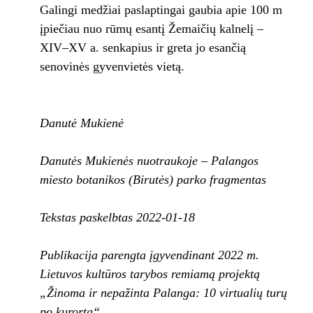
Galingi medžiai paslaptingai gaubia apie 100 m
įpiečiau nuo rūmų esantį Žemaičių kalnelį –
XIV–XV a. senkapius ir greta jo esančią
senovinės gyvenvietės vietą.
Danutė Mukienė
Danutės Mukienės nuotraukoje – Palangos
miesto botanikos (Birutės) parko fragmentas
Tekstas paskelbtas 2022-01-18
Publikacija parengta įgyvendinant 2022 m.
Lietuvos kultūros tarybos remiamą projektą
„Žinoma ir nepažinta Palanga: 10 virtualių turų
po kurortą“