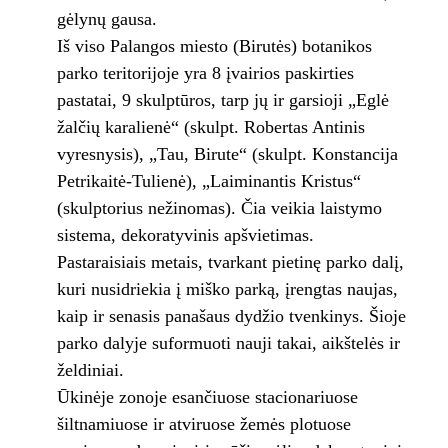
gėlynų gausa.
Iš viso Palangos miesto (Birutės) botanikos
parko teritorijoje yra 8 įvairios paskirties
pastatai, 9 skulptūros, tarp jų ir garsioji „Eglė
žalčių karalienė“ (skulpt. Robertas Antinis
vyresnysis), „Tau, Birute“ (skulpt. Konstancija
Petrikaitė-Tulienė), „Laiminantis Kristus“
(skulptorius nežinomas). Čia veikia laistymo
sistema, dekoratyvinis apšvietimas.
Pastaraisiais metais, tvarkant pietinę parko dalį,
kuri nusidriekia į miško parką, įrengtas naujas,
kaip ir senasis panašaus dydžio tvenkinys. Šioje
parko dalyje suformuoti nauji takai, aikštelės ir
želdiniai.
Ūkinėje zonoje esančiuose stacionariuose
šiltnamiuose ir atviruose žemės plotuose