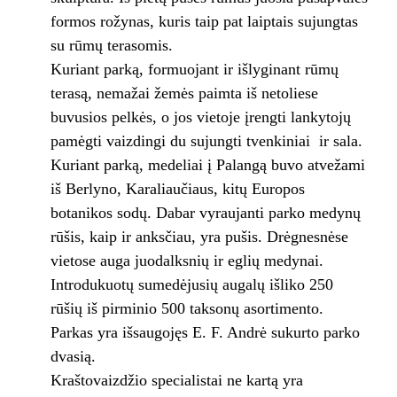
formos rožynas, kuris taip pat laiptais sujungtas
su rūmų terasomis.
Kuriant parką, formuojant ir išlyginant rūmų
terasą, nemažai žemės paimta iš netoliese
buvusios pelkės, o jos vietoje įrengti lankytojų
pamėgti vaizdingi du sujungti tvenkiniai ir sala.
Kuriant parką, medeliai į Palangą buvo atvežami
iš Berlyno, Karaliaučiaus, kitų Europos
botanikos sodų. Dabar vyraujanti parko medynų
rūšis, kaip ir anksčiau, yra pušis. Drėgnesnėse
vietose auga juodalksnių ir eglių medynai.
Introdukuotų sumedėjusių augalų išliko 250
rūšių iš pirminio 500 taksonų asortimento.
Parkas yra išsaugojęs E. F. Andrė sukurto parko
dvasią.
Kraštovaizdžio specialistai ne kartą yra