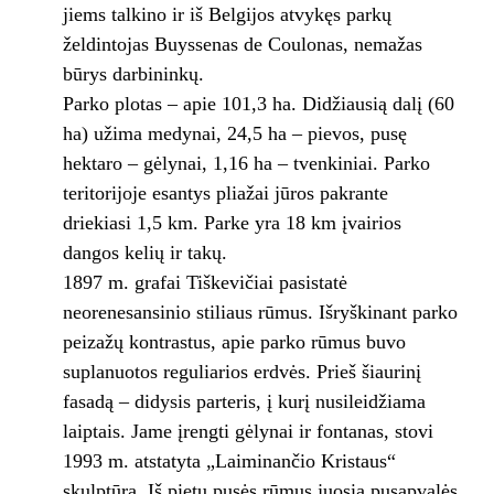
jiems talkino ir iš Belgijos atvykęs parkų
želdintojas Buyssenas de Coulonas, nemažas
būrys darbininkų.
Parko plotas – apie 101,3 ha. Didžiausią dalį (60
ha) užima medynai, 24,5 ha – pievos, pusę
hektaro – gėlynai, 1,16 ha – tvenkiniai. Parko
teritorijoje esantys pliažai jūros pakrante
driekiasi 1,5 km. Parke yra 18 km įvairios
dangos kelių ir takų.
1897 m. grafai Tiškevičiai pasistatė
neorenesansinio stiliaus rūmus. Išryškinant parko
peizažų kontrastus, apie parko rūmus buvo
suplanuotos reguliarios erdvės. Prieš šiaurinį
fasadą – didysis parteris, į kurį nusileidžiama
laiptais. Jame įrengti gėlynai ir fontanas, stovi
1993 m. atstatyta „Laiminančio Kristaus“
skulptūra. Iš pietų pusės rūmus juosia pusapvalės