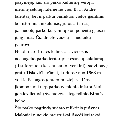
pažymėję, kad šio parko kultūrinę vertę ir
meninę sėkmę nulėmė ne vien E. F. Andrė
talentas, bet ir parkui parinktos vietos gamtinis
bei istorinis unikalumas, jūros artumas,
panaudotų parko kūrybinių komponentų gausa ir
įtaigumas. Čia didelė vaizdų ir nuotaikų
įvairovė.
Netoli nuo Birutės kalno, ant vienos iš
nedaugelio parko teritorijoje esančių pakilumų
(ji suformuota kasant parko tvenkinį), stovi buvę
grafų Tiškevičių rūmai, kuriuose nuo 1963 m.
veikia Palangos gintaro muziejus. Rūmai
įkomponuoti tarp parko tvenkinio ir istoriškai
garsios lietuvių šventovės – legendinio Birutės
kalno.
Šio parko pagrindą sudaro reliktinis pušynas.
Maloniai nuteikia meistriškai išvedžioti takai,