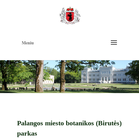
Op
too
Meniu
Palangos miesto botanikos (Birutės)
parkas