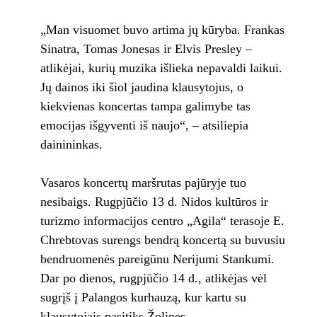
„Man visuomet buvo artima jų kūryba. Frankas
Sinatra, Tomas Jonesas ir Elvis Presley –
atlikėjai, kurių muzika išlieka nepavaldi laikui.
Jų dainos iki šiol jaudina klausytojus, o
kiekvienas koncertas tampa galimybe tas
emocijas išgyventi iš naujo“, – atsiliepia
dainininkas.
Vasaros koncertų maršrutas pajūryje tuo
nesibaigs. Rugpjūčio 13 d. Nidos kultūros ir
turizmo informacijos centro „Agila“ terasoje E.
Chrebtovas surengs bendrą koncertą su buvusiu
bendruomenės pareigūnu Nerijumi Stankumi.
Dar po dienos, rugpjūčio 14 d., atlikėjas vėl
sugrįš į Palangos kurhauzą, kur kartu su
klausytojais pasitiks Žolines.