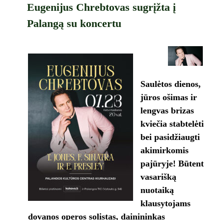
Eugenijus Chrebtovas sugrįžta į
Palangą su koncertu
Saulėtos dienos,
jūros ošimas ir
lengvas brizas
kviečia stabtelėti
bei pasidžiaugti
akimirkomis
pajūryje! Būtent
vasarišką
nuotaiką
klausytojams
dovanos operos solistas, dainininkas