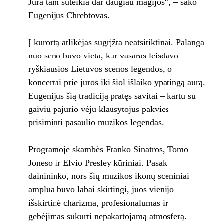
Jūra tam suteikia dar daugiau magijos“, – sako
Eugenijus Chrebtovas.
Į kurortą atlikėjas sugrįžta neatsitiktinai. Palanga
nuo seno buvo vieta, kur vasaras leisdavo
ryškiausios Lietuvos scenos legendos, o
koncertai prie jūros iki šiol išlaiko ypatingą aurą.
Eugenijus šią tradiciją pratęs savitai – kartu su
gaiviu pajūrio vėju klausytojus pakvies
prisiminti pasaulio muzikos legendas.
Programoje skambės Franko Sinatros, Tomo
Joneso ir Elvio Presley kūriniai. Pasak
dainininko, nors šių muzikos ikonų sceniniai
amplua buvo labai skirtingi, juos vienijo
išskirtinė charizma, profesionalumas ir
gebėjimas sukurti nepakartojamą atmosferą.