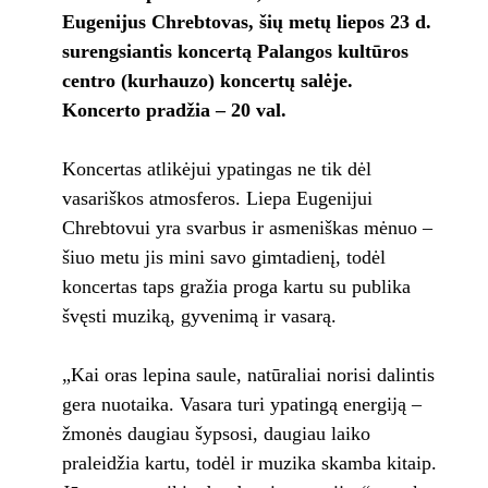
Eugenijus Chrebtovas, šių metų liepos 23 d.
surengsiantis koncertą Palangos kultūros
centro (kurhauzo) koncertų salėje.
Koncerto pradžia – 20 val.
Koncertas atlikėjui ypatingas ne tik dėl
vasariškos atmosferos. Liepa Eugenijui
Chrebtovui yra svarbus ir asmeniškas mėnuo –
šiuo metu jis mini savo gimtadienį, todėl
koncertas taps gražia proga kartu su publika
švęsti muziką, gyvenimą ir vasarą.
„Kai oras lepina saule, natūraliai norisi dalintis
gera nuotaika. Vasara turi ypatingą energiją –
žmonės daugiau šypsosi, daugiau laiko
praleidžia kartu, todėl ir muzika skamba kitaip.