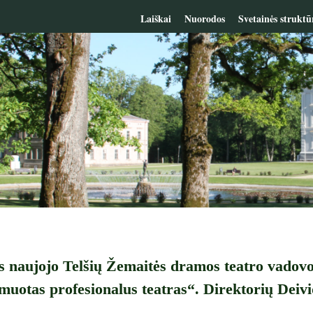
Laiškai
Nuorodos
Svetainės struktū
s naujojo Telšių Žemaitės dramos teatro vadovo 
muotas profesionalus teatras“. Direktorių Deiv