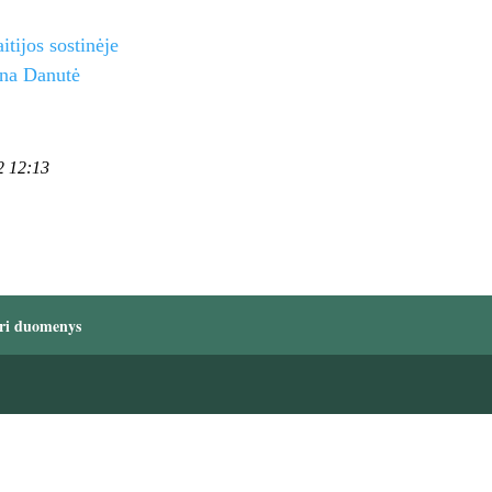
tijos sostinėje
ina Danutė
2 12:13
ri duomenys