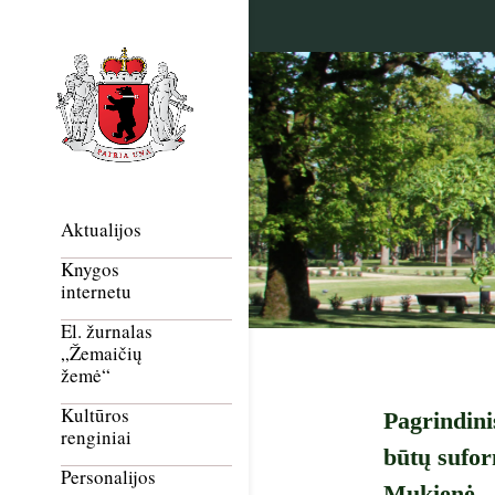
Aktualijos
Knygos
internetu
El. žurnalas
„Žemaičių
žemė“
Kultūros
Pagrindini
renginiai
būtų sufor
Personalijos
Mukienė