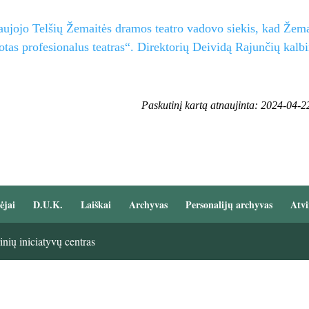
aujojo Telšių Žemaitės dramos teatro vadovo siekis, kad Žemai
tas profesionalus teatras“. Direktorių Deividą Rajunčių kalb
Paskutinį kartą atnaujinta: 2024-04-2
ėjai
D.U.K.
Laiškai
Archyvas
Personalijų archyvas
Atvi
nių iniciatyvų centras