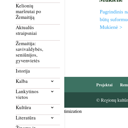
Kelionių
maršrutai po
Pagrindinis n
Žemaitiją
būtų suformuo
Aktualūs
Mukienė >
straipsniai
Žemaitija:
savivaldybės,
seniūnijos,
gyvenvietės
Istorija
Kalba
Projektai
Rem
Lankytinos
vietos
© Regionų kultūri
Kultūra
Smush Image Compression and Optimization
Literatūra
Žinoma ir