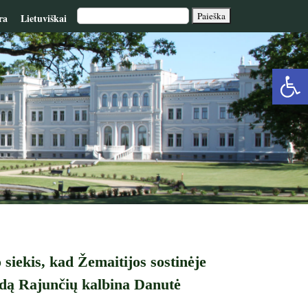
ra
Lietuviškai
Op
too
siekis, kad Žemaitijos sostinėje
idą Rajunčių kalbina Danutė