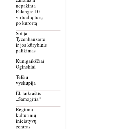
nepažinta
Palanga: 10
virtualių turų
po kurortą
Sofija
Tyzenhauzaitė
ir jos kūrybinis
palikimas
Kunigaikščiai
Oginskiai
Telšių
vyskupija
El. laikraštis
„Samogitia“
Regionų
kultūrinių
iniciatyvų
centras