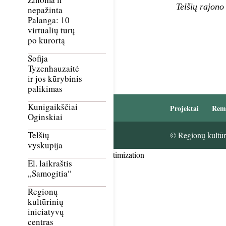
Telšių rajono
nepažinta
Palanga: 10
virtualių turų
po kurortą
Sofija
Tyzenhauzaitė
ir jos kūrybinis
palikimas
Kunigaikščiai
Projektai
Rem
Oginskiai
Telšių
© Regionų kultūri
vyskupija
Smush Image Compression and Optimization
El. laikraštis
„Samogitia“
Regionų
kultūrinių
iniciatyvų
centras