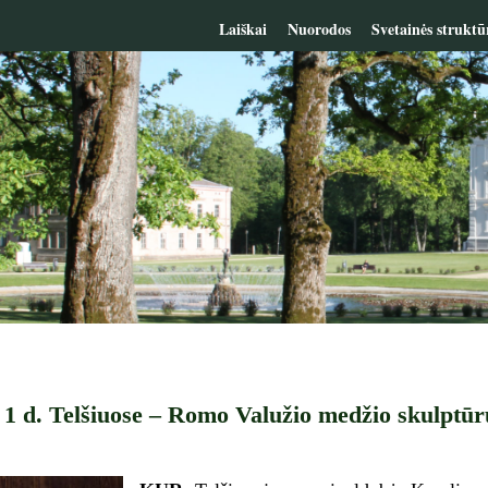
Laiškai
Nuorodos
Svetainės struktū
 1 d. Telšiuose – Romo Valužio medžio skulptū