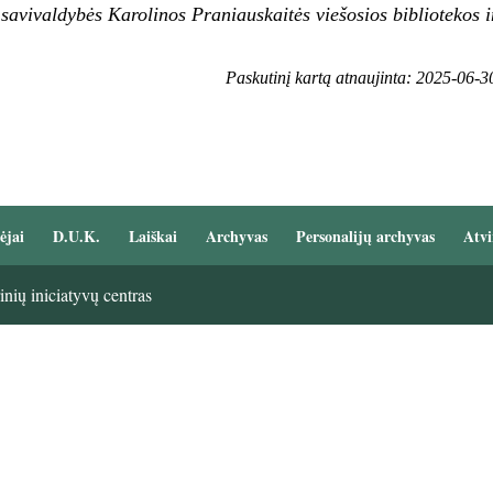
 savivaldybės Karolinos Praniauskaitės viešosios bibliotekos 
Paskutinį kartą atnaujinta: 2025-06-3
ėjai
D.U.K.
Laiškai
Archyvas
Personalijų archyvas
Atvi
nių iniciatyvų centras