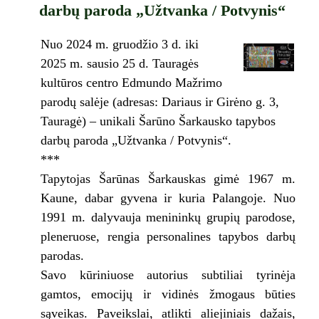
darbų paroda „Užtvanka / Potvynis“
Nuo 2024 m. gruodžio 3 d. iki
2025 m. sausio 25 d. Tauragės
kultūros centro Edmundo Mažrimo
parodų salėje (adresas: Dariaus ir Girėno g. 3,
Tauragė) – unikali Šarūno Šarkausko tapybos
darbų paroda „Užtvanka / Potvynis“.
***
Tapytojas Šarūnas Šarkauskas gimė 1967 m.
Kaune, dabar gyvena ir kuria Palangoje. Nuo
1991 m. dalyvauja menininkų grupių parodose,
pleneruose, rengia personalines tapybos darbų
parodas.
Savo kūriniuose autorius subtiliai tyrinėja
gamtos, emocijų ir vidinės žmogaus būties
sąveikas. Paveikslai, atlikti aliejiniais dažais,