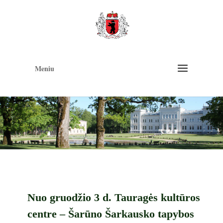
Op
too
Meniu
Nuo gruodžio 3 d. Tauragės kultūros
centre – Šarūno Šarkausko tapybos