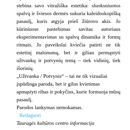
stebina savo vitražiška estetika: sluoksniuotos
spalvų ir šviesos dermės sukuria kaleidoskopišką
pasaulį, kuris atgyja prieš žiūrovo akis. Jo
kūriniuose pastebimas savitas autoriaus
eksperimentavimas su spalvų dinamika ir formų
ritmais. Jo paveikslai kviečia patirti ne tik
estetinį malonumą, bet ir giliau permąstyti
užtvankų ir potvynių temą – tiek vidinių, tiek
išorinių.
„Užtvanka / Potvynis“ – tai ne tik vizualiai
įspūdinga paroda, bet ir gilus kvietimas
apmąstyti ribas ir pokyčius, kurie formuoja mūsų
pasaulį.
Parodos lankymas nemokamas.
Redaguoti
Tauragės kultūros centro informacija