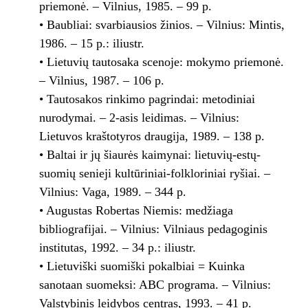
priemonė. – Vilnius, 1985. – 99 p.
• Baubliai: svarbiausios žinios. – Vilnius: Mintis,
1986. – 15 p.: iliustr.
• Lietuvių tautosaka scenoje: mokymo priemonė.
– Vilnius, 1987. – 106 p.
• Tautosakos rinkimo pagrindai: metodiniai
nurodymai. – 2-asis leidimas. – Vilnius:
Lietuvos kraštotyros draugija, 1989. – 138 p.
• Baltai ir jų šiaurės kaimynai: lietuvių-estų-
suomių senieji kultūriniai-folkloriniai ryšiai. –
Vilnius: Vaga, 1989. – 344 p.
• Augustas Robertas Niemis: medžiaga
bibliografijai. – Vilnius: Vilniaus pedagoginis
institutas, 1992. – 34 p.: iliustr.
• Lietuviški suomiški pokalbiai = Kuinka
sanotaan suomeksi: ABC programa. – Vilnius:
Valstybinis leidybos centras, 1993. – 41 p.