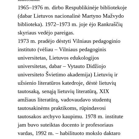
1965–1976 m. dirbo Respublikinėje bibliotekoje
(dabar Lietuvos nacionalinė Martyno Mažvydo
biblioteka). 1972–1973 m. joje ėjo Rankraščių
skyriaus vedėjo pareigas.
1973 m. pradėjo dėstyti Vilniaus pedagoginio
instituto (vėliau – Vilniaus pedagoginis
universitetas, Lietuvos edukologijos
universitetas, dabar – Vytauto Didžiojo
universiteto Švietimo akademija) Lietuvių ir
užsienio literatūros katedroje, dėstė lietuvių
tautosaką, senąją lietuvių literatūrą, XIX
amžiaus literatūrą, vadovaudavo studentų
tautosakinėms praktikoms, rūpindavosi
tautosakos archyvo kaupimu. 1978 m. institute
jam buvo suteiktas docento ir profesoriaus
vardas, 1992 m. – habilituoto mokslo daktaro