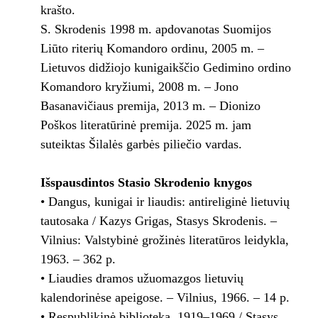
krašto.
S. Skrodenis 1998 m. apdovanotas Suomijos
Liūto riterių Komandoro ordinu, 2005 m. –
Lietuvos didžiojo kunigaikščio Gedimino ordino
Komandoro kryžiumi, 2008 m. – Jono
Basanavičiaus premija, 2013 m. – Dionizo
Poškos literatūrinė premija. 2025 m. jam
suteiktas Šilalės garbės piliečio vardas.
Išspausdintos Stasio Skrodenio knygos
• Dangus, kunigai ir liaudis: antireliginė lietuvių
tautosaka / Kazys Grigas, Stasys Skrodenis. –
Vilnius: Valstybinė grožinės literatūros leidykla,
1963. – 362 p.
• Liaudies dramos užuomazgos lietuvių
kalendorinėse apeigose. – Vilnius, 1966. – 14 p.
• Respublikinė biblioteka, 1919–1969 / Stasys