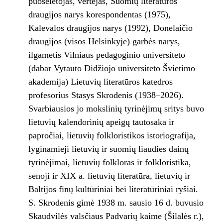
puoselėtojas, vertėjas, Suomių literatūros
draugijos narys korespondentas (1975),
Kalevalos draugijos narys (1992), Donelaičio
draugijos (visos Helsinkyje) garbės narys,
ilgametis Vilniaus pedagoginio universiteto
(dabar Vytauto Didžiojo universiteto Švietimo
akademija) Lietuvių literatūros katedros
profesorius Stasys Skrodenis (1938–2026).
Svarbiausios jo mokslinių tyrinėjimų sritys buvo
lietuvių kalendorinių apeigų tautosaka ir
papročiai, lietuvių folkloristikos istoriografija,
lyginamieji lietuvių ir suomių liaudies dainų
tyrinėjimai, lietuvių folkloras ir folkloristika,
senoji ir XIX a. lietuvių literatūra, lietuvių ir
Baltijos finų kultūriniai bei literatūriniai ryšiai.
S. Skrodenis gimė 1938 m. sausio 16 d. buvusio
Skaudvilės valsčiaus Padvarių kaime (Šilalės r.),