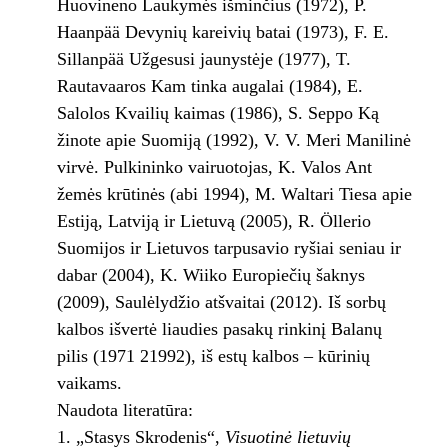
Huovineno Laukymės išminčius (1972), P.
Haanpää Devynių kareivių batai (1973), F. E.
Sillanpää Užgesusi jaunystėje (1977), T.
Rautavaaros Kam tinka augalai (1984), E.
Salolos Kvailių kaimas (1986), S. Seppo Ką
žinote apie Suomiją (1992), V. V. Meri Manilinė
virvė. Pulkininko vairuotojas, K. Valos Ant
žemės krūtinės (abi 1994), M. Waltari Tiesa apie
Estiją, Latviją ir Lietuvą (2005), R. Öllerio
Suomijos ir Lietuvos tarpusavio ryšiai seniau ir
dabar (2004), K. Wiiko Europiečių šaknys
(2009), Saulėlydžio atšvaitai (2012). Iš sorbų
kalbos išvertė liaudies pasakų rinkinį Balanų
pilis (1971 21992), iš estų kalbos – kūrinių
vaikams.
Naudota literatūra:
1. „Stasys Skrodenis“,
Visuotinė lietuvių