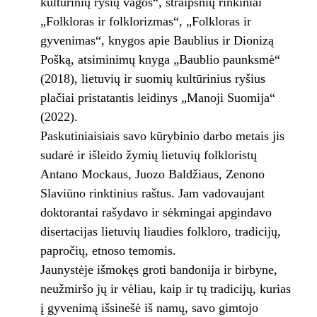
kultūrinių ryšių vagos“, straipsnių rinkiniai
„Folkloras ir folklorizmas“, „Folkloras ir
gyvenimas“, knygos apie Baublius ir Dionizą
Pošką, atsiminimų knyga „Baublio paunksmė“
(2018), lietuvių ir suomių kultūrinius ryšius
plačiai pristatantis leidinys „Manoji Suomija“
(2022).
Paskutiniaisiais savo kūrybinio darbo metais jis
sudarė ir išleido žymių lietuvių folkloristų
Antano Mockaus, Juozo Baldžiaus, Zenono
Slaviūno rinktinius raštus. Jam vadovaujant
doktorantai rašydavo ir sėkmingai apgindavo
disertacijas lietuvių liaudies folkloro, tradicijų,
papročių, etnoso temomis.
Jaunystėje išmokęs groti bandonija ir birbyne,
neužmiršo jų ir vėliau, kaip ir tų tradicijų, kurias
į gyvenimą išsinešė iš namų, savo gimtojo