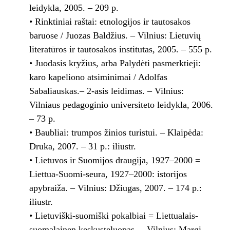
leidykla, 2005. – 209 p.
• Rinktiniai raštai: etnologijos ir tautosakos
baruose / Juozas Baldžius. – Vilnius: Lietuvių
literatūros ir tautosakos institutas, 2005. – 555 p.
• Juodasis kryžius, arba Palydėti pasmerktieji:
karo kapeliono atsiminimai / Adolfas
Sabaliauskas.– 2-asis leidimas. – Vilnius:
Vilniaus pedagoginio universiteto leidykla, 2006.
– 73 p.
• Baubliai: trumpos žinios turistui. – Klaipėda:
Druka, 2007. – 31 p.: iliustr.
• Lietuvos ir Suomijos draugija, 1927–2000 =
Liettua-Suomi-seura, 1927–2000: istorijos
apybraiža. – Vilnius: Džiugas, 2007. – 174 p.:
iliustr.
• Lietuviški-suomiški pokalbiai = Liettualais-
suomalainen keskusteluopas. – Vilnius: Margi