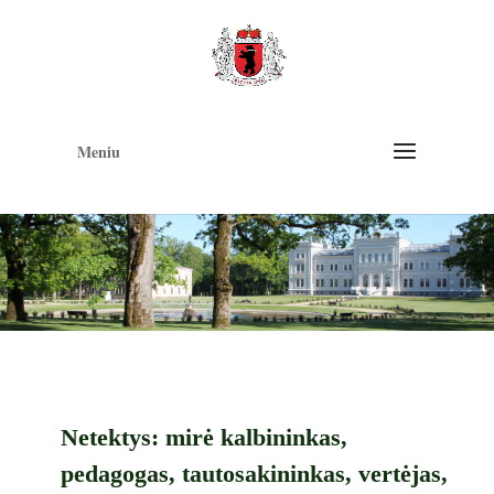
Op
too
Meniu
Netektys: mirė kalbininkas,
pedagogas, tautosakininkas, vertėjas,