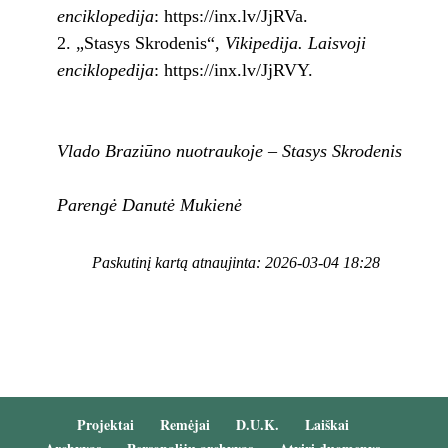
enciklopedija
: https://inx.lv/JjRVa.
2. „Stasys Skrodenis“,
Vikipedija. Laisvoji
enciklopedija
: https://inx.lv/JjRVY.
Vlado Braziūno nuotraukoje – Stasys Skrodenis
Parengė Danutė Mukienė
Paskutinį kartą atnaujinta: 2026-03-04 18:28
Projektai
Remėjai
D.U.K.
Laiškai