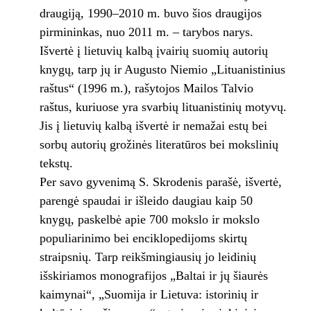
draugiją, 1990–2010 m. buvo šios draugijos
pirmininkas, nuo 2011 m. – tarybos narys.
Išvertė į lietuvių kalbą įvairių suomių autorių
knygų, tarp jų ir Augusto Niemio „Lituanistinius
raštus“ (1996 m.), rašytojos Mailos Talvio
raštus, kuriuose yra svarbių lituanistinių motyvų.
Jis į lietuvių kalbą išvertė ir nemažai estų bei
sorbų autorių grožinės literatūros bei mokslinių
tekstų.
Per savo gyvenimą S. Skrodenis parašė, išvertė,
parengė spaudai ir išleido daugiau kaip 50
knygų, paskelbė apie 700 mokslo ir mokslo
populiarinimo bei enciklopedijoms skirtų
straipsnių. Tarp reikšmingiausių jo leidinių
išskiriamos monografijos „Baltai ir jų šiaurės
kaimynai“, „Suomija ir Lietuva: istorinių ir