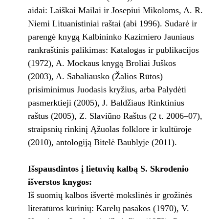
aidai: Laiškai Mailai ir Josepiui Mikoloms, A. R.
Niemi Lituanistiniai raštai (abi 1996). Sudarė ir
parengė knygą Kalbininko Kazimiero Jauniaus
rankraštinis palikimas: Katalogas ir publikacijos
(1972), A. Mockaus knygą Broliai Juškos
(2003), A. Sabaliausko (Žalios Rūtos)
prisiminimus Juodasis kryžius, arba Palydėti
pasmerktieji (2005), J. Baldžiaus Rinktinius
raštus (2005), Z. Slaviūno Raštus (2 t. 2006–07),
straipsnių rinkinį Ąžuolas folklore ir kultūroje
(2010), antologiją Bitelė Baublyje (2011).
Išspausdintos į lietuvių kalbą S. Skrodenio
išverstos knygos:
Iš suomių kalbos išvertė mokslinės ir grožinės
literatūros kūrinių: Karelų pasakos (1970), V.