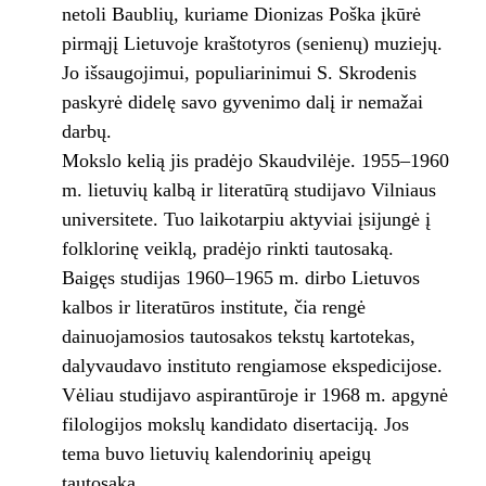
netoli Baublių, kuriame Dionizas Poška įkūrė
pirmąjį Lietuvoje kraštotyros (senienų) muziejų.
Jo išsaugojimui, populiarinimui S. Skrodenis
paskyrė didelę savo gyvenimo dalį ir nemažai
darbų.
Mokslo kelią jis pradėjo Skaudvilėje. 1955–1960
m. lietuvių kalbą ir literatūrą studijavo Vilniaus
universitete. Tuo laikotarpiu aktyviai įsijungė į
folklorinę veiklą, pradėjo rinkti tautosaką.
Baigęs studijas 1960–1965 m. dirbo Lietuvos
kalbos ir literatūros institute, čia rengė
dainuojamosios tautosakos tekstų kartotekas,
dalyvaudavo instituto rengiamose ekspedicijose.
Vėliau studijavo aspirantūroje ir 1968 m. apgynė
filologijos mokslų kandidato disertaciją. Jos
tema buvo lietuvių kalendorinių apeigų
tautosaka.