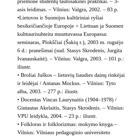
priemonė studentų tautosakinei praktikai. – 3-
asis leidimas. – Vilnius: Valgra, 2002. – 83 p.
•Lietuvos ir Suomijos kultūriniai ryšiai
besikeičiančioje Europoje = Liettuan ja Suomen
kulttuurisuhteita muuttuvassa Europassa:
seminaras, Plokščiai (Šakių r.), 2003 m. rugsėjo
6 d.: pranešimai (sud. Stasys Skrodenis, Jurgita
Ivanauskaitė). – Vilnius: Valgra, 2003. – 101 p.:
iliustr.
• Broliai Juškos – lietuvių liaudies dainų rinkėjai
ir leidėjai / Antanas Mockus. – Vilnius: Tyto
alba, 2003. – 277 p.: iliustr.
• Docentas Vincas Laurynaitis (1904–1978) /
Gintautas Akelaitis, Stasys Skrodenis. – Vilnius:
VPU leidykla, 2004. – 23 p.: iliustr.
• Folkloras ir folklorizmas: mokymo knyga.–
Vilnius: Vilniaus pedagoginio universiteto