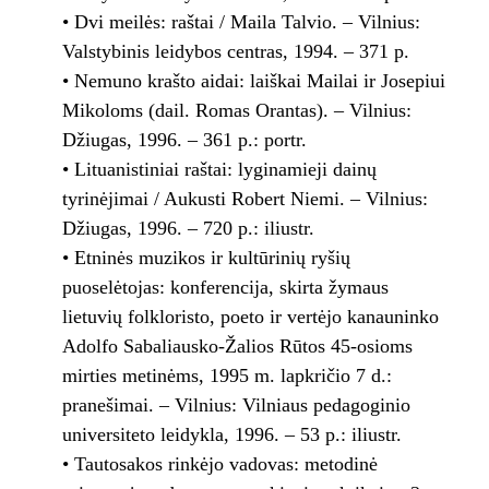
• Dvi meilės: raštai / Maila Talvio. – Vilnius:
Valstybinis leidybos centras, 1994. – 371 p.
• Nemuno krašto aidai: laiškai Mailai ir Josepiui
Mikoloms (dail. Romas Orantas). – Vilnius:
Džiugas, 1996. – 361 p.: portr.
• Lituanistiniai raštai: lyginamieji dainų
tyrinėjimai / Aukusti Robert Niemi. – Vilnius:
Džiugas, 1996. – 720 p.: iliustr.
• Etninės muzikos ir kultūrinių ryšių
puoselėtojas: konferencija, skirta žymaus
lietuvių folkloristo, poeto ir vertėjo kanauninko
Adolfo Sabaliausko-Žalios Rūtos 45-osioms
mirties metinėms, 1995 m. lapkričio 7 d.:
pranešimai. – Vilnius: Vilniaus pedagoginio
universiteto leidykla, 1996. – 53 p.: iliustr.
• Tautosakos rinkėjo vadovas: metodinė