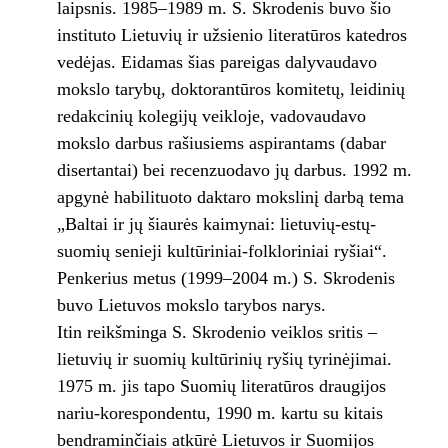
laipsnis. 1985–1989 m. S. Skrodenis buvo šio
instituto Lietuvių ir užsienio literatūros katedros
vedėjas. Eidamas šias pareigas dalyvaudavo
mokslo tarybų, doktorantūros komitetų, leidinių
redakcinių kolegijų veikloje, vadovaudavo
mokslo darbus rašiusiems aspirantams (dabar
disertantai) bei recenzuodavo jų darbus. 1992 m.
apgynė habilituoto daktaro mokslinį darbą tema
„Baltai ir jų šiaurės kaimynai: lietuvių-estų-
suomių senieji kultūriniai-folkloriniai ryšiai“.
Penkerius metus (1999–2004 m.) S. Skrodenis
buvo Lietuvos mokslo tarybos narys.
Itin reikšminga S. Skrodenio veiklos sritis –
lietuvių ir suomių kultūrinių ryšių tyrinėjimai.
1975 m. jis tapo Suomių literatūros draugijos
nariu-korespondentu, 1990 m. kartu su kitais
bendraminčiais atkūrė Lietuvos ir Suomijos