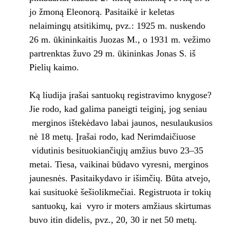
jo žmoną Eleonorą. Pasitaikė ir keletas
nelaimingų atsitikimų, pvz.: 1925 m. nuskendo
26 m. ūkininkaitis Juozas M., o 1931 m. vežimo
partrenktas žuvo 29 m. ūkininkas Jonas S. iš
Pielių kaimo.
Ką liudija įrašai santuokų registravimo knygose?
Jie rodo, kad galima paneigti teiginį, jog seniau
merginos ištekėdavo labai jaunos, nesulaukusios
nė 18 metų. Įrašai rodo, kad Nerimdaičiuose
vidutinis besituokiančiųjų amžius buvo 23–35
metai. Tiesa, vaikinai būdavo vyresni, merginos
jaunesnės. Pasitaikydavo ir išimčių. Būta atvejo,
kai susituokė šešiolikmečiai. Registruota ir tokių
santuokų, kai vyro ir moters amžiaus skirtumas
buvo itin didelis, pvz., 20, 30 ir net 50 metų.