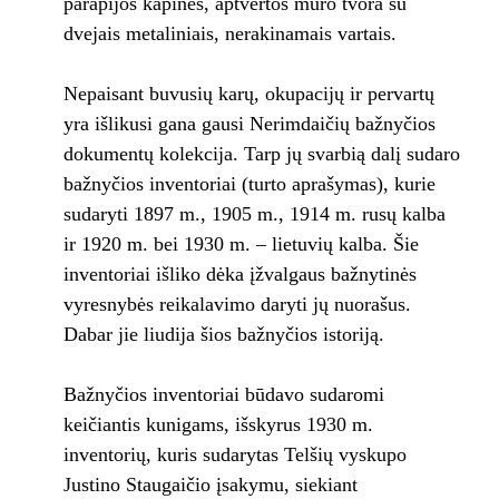
parapijos kapinės, aptvertos mūro tvora su
dvejais metaliniais, nerakinamais vartais.
Nepaisant buvusių karų, okupacijų ir pervartų
yra išlikusi gana gausi Nerimdaičių bažnyčios
dokumentų kolekcija. Tarp jų svarbią dalį sudaro
bažnyčios inventoriai (turto aprašymas), kurie
sudaryti 1897 m., 1905 m., 1914 m. rusų kalba
ir 1920 m. bei 1930 m. – lietuvių kalba. Šie
inventoriai išliko dėka įžvalgaus bažnytinės
vyresnybės reikalavimo daryti jų nuorašus.
Dabar jie liudija šios bažnyčios istoriją.
Bažnyčios inventoriai būdavo sudaromi
keičiantis kunigams, išskyrus 1930 m.
inventorių, kuris sudarytas Telšių vyskupo
Justino Staugaičio įsakymu, siekiant