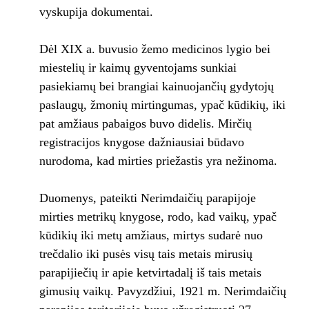
vyskupija dokumentai.
Dėl XIX a. buvusio žemo medicinos lygio bei
miestelių ir kaimų gyventojams sunkiai
pasiekiamų bei brangiai kainuojančių gydytojų
paslaugų, žmonių mirtingumas, ypač kūdikių, iki
pat amžiaus pabaigos buvo didelis. Mirčių
registracijos knygose dažniausiai būdavo
nurodoma, kad mirties priežastis yra nežinoma.
Duomenys, pateikti Nerimdaičių parapijoje
mirties metrikų knygose, rodo, kad vaikų, ypač
kūdikių iki metų amžiaus, mirtys sudarė nuo
trečdalio iki pusės visų tais metais mirusių
parapijiečių ir apie ketvirtadalį iš tais metais
gimusių vaikų. Pavyzdžiui, 1921 m. Nerimdaičių