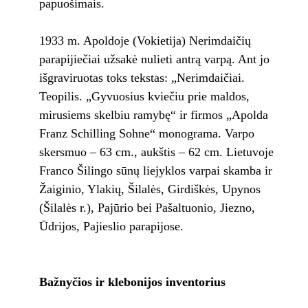
papuošimais.
1933 m. Apoldoje (Vokietija) Nerimdaičių
parapijiečiai užsakė nulieti antrą varpą. Ant jo
išgraviruotas toks tekstas: „Nerimdaičiai.
Teopilis. „Gyvuosius kviečiu prie maldos,
mirusiems skelbiu ramybę“ ir firmos „Apolda
Franz Schilling Sohne“ monograma. Varpo
skersmuo – 63 cm., aukštis – 62 cm. Lietuvoje
Franco Šilingo sūnų liejyklos varpai skamba ir
Žaiginio, Ylakių, Šilalės, Girdiškės, Upynos
(Šilalės r.), Pajūrio bei Pašaltuonio, Jiezno,
Ūdrijos, Pajieslio parapijose.
Bažnyčios ir klebonijos inventorius