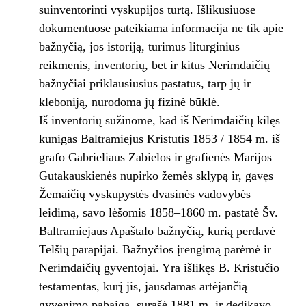
suinventorinti vyskupijos turtą. Išlikusiuose
dokumentuose pateikiama informacija ne tik apie
bažnyčią, jos istoriją, turimus liturginius
reikmenis, inventorių, bet ir kitus Nerimdaičių
bažnyčiai priklausiusius pastatus, tarp jų ir
kleboniją, nurodoma jų fizinė būklė.
Iš inventorių sužinome, kad iš Nerimdaičių kilęs
kunigas Baltramiejus Kristutis 1853 / 1854 m. iš
grafo Gabrieliaus Zabielos ir grafienės Marijos
Gutakauskienės nupirko žemės sklypą ir, gavęs
Žemaičių vyskupystės dvasinės vadovybės
leidimą, savo lėšomis 1858–1860 m. pastatė Šv.
Baltramiejaus Apaštalo bažnyčią, kurią perdavė
Telšių parapijai. Bažnyčios įrengimą parėmė ir
Nerimdaičių gyventojai. Yra išlikęs B. Kristučio
testamentas, kurį jis, jausdamas artėjančią
gyvenimo pabaigą, surašė 1881 m. ir dedikavo