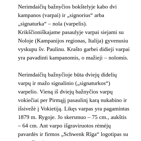
Nerimdaičių bažnyčios bokštelyje kabo dvi
kampanos (varpai) ir „signorius“ arba
„signaturka“ – nola (varpelis).
Krikščioniškajame pasaulyje varpai siejami su
Noloje (Kampanijos regionas, Italija) gyvenusiu
vyskupu šv. Paulinu. Krašto garbei didieji varpai
yra pavadinti kampanomis, o mažieji – nolomis.
Nerimdaičių bažnyčioje būta dviejų didelių
varpų ir mažo signalinio („signaturkos“)
varpelio. Vieną iš dviejų bažnyčios varpų
vokiečiai per Pirmąjį pasaulinį karą nukabino ir
išsivežė į Vokietiją. Likęs varpas yra pagamintas
1879 m. Rygoje. Jo skersmuo – 75 cm., aukštis
– 64 cm. Ant varpo išgraviruotos rėmėjų
pavardės ir firmos „Schwenk Rīga“ logotipas su