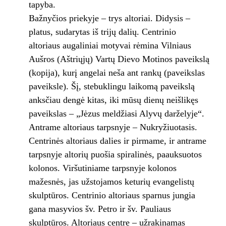
tapyba.
Bažnyčios priekyje – trys altoriai. Didysis –
platus, sudarytas iš trijų dalių. Centrinio
altoriaus augaliniai motyvai rėmina Vilniaus
Aušros (Aštriųjų) Vartų Dievo Motinos paveikslą
(kopija), kurį angelai neša ant rankų (paveikslas
paveiksle). Šį, stebuklingu laikomą paveikslą
anksčiau dengė kitas, iki mūsų dienų neišlikęs
paveikslas – „Jėzus meldžiasi Alyvų darželyje“.
Antrame altoriaus tarpsnyje – Nukryžiuotasis.
Centrinės altoriaus dalies ir pirmame, ir antrame
tarpsnyje altorių puošia spiralinės, paauksuotos
kolonos. Viršutiniame tarpsnyje kolonos
mažesnės, jas užstojamos keturių evangelistų
skulptūros. Centrinio altoriaus sparnus jungia
gana masyvios šv. Petro ir šv. Pauliaus
skulptūros. Altoriaus centre – užrakinamas