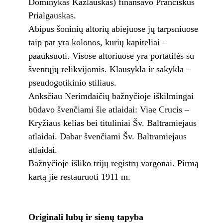
Dominykas Kazlauskas) finansavo Pranciškus
Prialgauskas.
Abipus šoninių altorių abiejuose jų tarpsniuose
taip pat yra kolonos, kurių kapiteliai –
paauksuoti. Visose altoriuose yra portatilės su
šventųjų relikvijomis. Klausykla ir sakykla –
pseudogotikinio stiliaus.
Anksčiau Nerimdaičių bažnyčioje iškilmingai
būdavo švenčiami šie atlaidai: Viae Crucis –
Kryžiaus kelias bei tituliniai Šv. Baltramiejaus
atlaidai. Dabar švenčiami Šv. Baltramiejaus
atlaidai.
Bažnyčioje išliko trijų registrų vargonai. Pirmą
kartą jie restauruoti 1911 m.
Originali lubų ir sienų tapyba