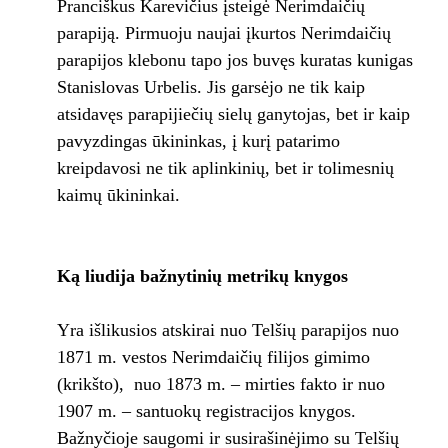
Pranciškus Karevičius įsteigė Nerimdaičių
parapiją. Pirmuoju naujai įkurtos Nerimdaičių
parapijos klebonu tapo jos buvęs kuratas kunigas
Stanislovas Urbelis. Jis garsėjo ne tik kaip
atsidavęs parapijiečių sielų ganytojas, bet ir kaip
pavyzdingas ūkininkas, į kurį patarimo
kreipdavosi ne tik aplinkinių, bet ir tolimesnių
kaimų ūkininkai.
Ką liudija bažnytinių metrikų knygos
Yra išlikusios atskirai nuo Telšių parapijos nuo
1871 m. vestos Nerimdaičių filijos gimimo
(krikšto), nuo 1873 m. – mirties fakto ir nuo
1907 m. – santuokų registracijos knygos.
Bažnyčioje saugomi ir susirašinėjimo su Telšių