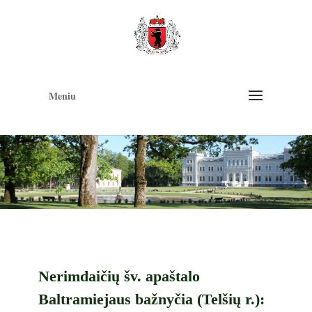
Op
too
Meniu
Nerimdaičių šv. apaštalo
Baltramiejaus bažnyčia (Telšių r.):