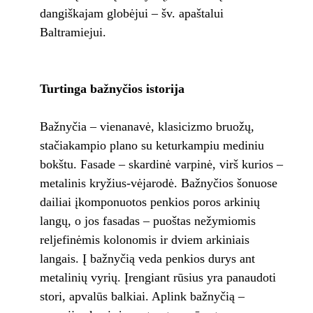
dangiškajam globėjui – šv. apaštalui
Baltramiejui.
Turtinga bažnyčios istorija
Bažnyčia – vienanavė, klasicizmo bruožų,
stačiakampio plano su keturkampiu mediniu
bokštu. Fasade – skardinė varpinė, virš kurios –
metalinis kryžius-vėjarodė. Bažnyčios šonuose
dailiai įkomponuotos penkios poros arkinių
langų, o jos fasadas – puoštas nežymiomis
reljefinėmis kolonomis ir dviem arkiniais
langais. Į bažnyčią veda penkios durys ant
metalinių vyrių. Įrengiant rūsius yra panaudoti
stori, apvalūs balkiai. Aplink bažnyčią –