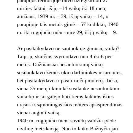
parapijos teritorijoje buvo užregistruoti 27
mirties faktai, iš jų –14 vaikų iki 18 metų
amžiaus; 1939 m. – 39, iš jų vaikų – 14, o
parapijoje tais metais gimė – 57 kūdikiai; 1940
m. iki rugpjūčio mėn. mirė 29, iš jų vaikų – 9.
Ar pasitaikydavo ne santuokoje gimusių vaikų?
Taip, jų skaičius svyruodavo nuo 4 iki 6 per
metus. Dažniausiai nesantuokinių vaikų
susilaukdavo žemės ūkio darbininkės ir tarnaitės,
bet pasitaikydavo ir pasiturinčių moterų. Tiesa,
viena 35 metų ūkininkė susilaukė nesantuokinio
vaikelio ir tai galėjo būti tiems laikams išties
drąsus ir sąmoningas šios moters apsisprendimas
vienai auginti vaiką.
1940 m. rugpjūčio mėn. sovietų valdžia įvedė
civilinę metrikaciją. Nuo to laiko Bažnyčia jau