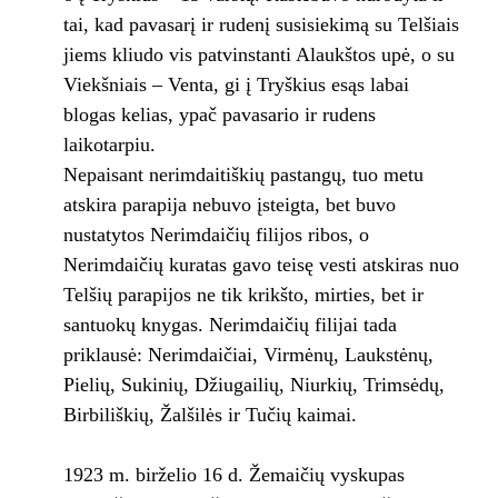
tai, kad pavasarį ir rudenį susisiekimą su Telšiais
jiems kliudo vis patvinstanti Alaukštos upė, o su
Viekšniais – Venta, gi į Tryškius esąs labai
blogas kelias, ypač pavasario ir rudens
laikotarpiu.
Nepaisant nerimdaitiškių pastangų, tuo metu
atskira parapija nebuvo įsteigta, bet buvo
nustatytos Nerimdaičių filijos ribos, o
Nerimdaičių kuratas gavo teisę vesti atskiras nuo
Telšių parapijos ne tik krikšto, mirties, bet ir
santuokų knygas. Nerimdaičių filijai tada
priklausė: Nerimdaičiai, Virmėnų, Laukstėnų,
Pielių, Sukinių, Džiugailių, Niurkių, Trimsėdų,
Birbiliškių, Žalšilės ir Tučių kaimai.
1923 m. birželio 16 d. Žemaičių vyskupas