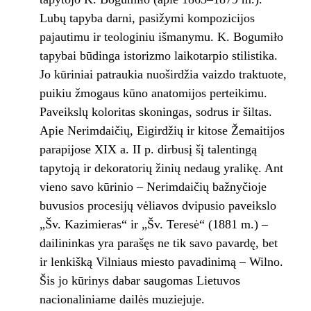
Lubų tapyba darni, pasižymi kompozicijos
pajautimu ir teologiniu išmanymu. K. Bogumiło
tapybai būdinga istorizmo laikotarpio stilistika.
Jo kūriniai patraukia nuoširdžia vaizdo traktuote,
puikiu žmogaus kūno anatomijos perteikimu.
Paveikslų koloritas skoningas, sodrus ir šiltas.
Apie Nerimdaičių, Eigirdžių ir kitose Žemaitijos
parapijose XIX a. II p. dirbusį šį talentingą
tapytoją ir dekoratorių žinių nedaug yralikę. Ant
vieno savo kūrinio – Nerimdaičių bažnyčioje
buvusios procesijų vėliavos dvipusio paveikslo
„Šv. Kazimieras“ ir „Šv. Teresė“ (1881 m.) –
dailininkas yra parašęs ne tik savo pavardę, bet
ir lenkišką Vilniaus miesto pavadinimą – Wilno.
Šis jo kūrinys dabar saugomas Lietuvos
nacionaliniame dailės muziejuje.