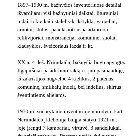
1897–1930 m. bažnyčios inventoriuose detaliai
išvardijami visi bažnytiniai daiktai, liturginiai
indai, tokie kaip stalelis-krikštykla, varpeliai,
arnotai, stulos, paauksuoti ir pasidabruoti
relikvijoriai, monstrancija, komuninė, suolai,
klausyklos, šveicoriaus lazda ir kt.
XX a. 4 deš. Nrimdaičių bažnyčia buvo apvogta.
Ilgapirščiai pasidirbino raktą ir, juo pasinaudoję,
iš zakristijos nugvelbė 4 kielikus, 2 patenas,
komuninę, smilkalų indelį, bei indelius, skirtus
šventintiems aliejams.
1930 m. sudarytame inventoriuje nurodyta, kad
Nerimdaičių klebonija baigta statyti 1921 m.,
joje įrengti 7 kambariai, virtuvė, 3 sandėliukai,