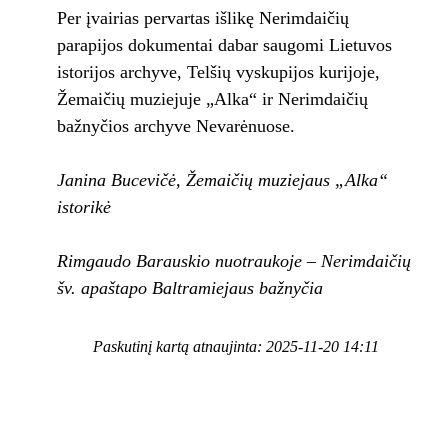
Per įvairias pervartas išlikę Nerimdaičių
parapijos dokumentai dabar saugomi Lietuvos
istorijos archyve, Telšių vyskupijos kurijoje,
Žemaičių muziejuje „Alka“ ir Nerimdaičių
bažnyčios archyve Nevarėnuose.
Janina Bucevičė,
Žemaičių muziejaus „Alka“
istorikė
Rimgaudo Barauskio nuotraukoje – N
erimdaičių
šv. apaštapo Baltramiejaus bažnyčia
Paskutinį kartą atnaujinta: 2025-11-20 14:11