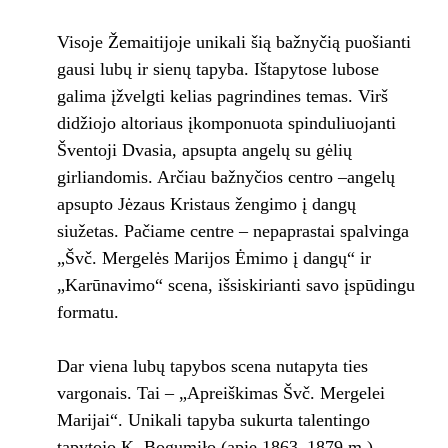
Visoje Žemaitijoje unikali šią bažnyčią puošianti
gausi lubų ir sienų tapyba. Ištapytose lubose
galima įžvelgti kelias pagrindines temas. Virš
didžiojo altoriaus įkomponuota spinduliuojanti
Šventoji Dvasia, apsupta angelų su gėlių
girliandomis. Arčiau bažnyčios centro –angelų
apsupto Jėzaus Kristaus žengimo į dangų
siužetas. Pačiame centre – nepaprastai spalvinga
„Švč. Mergelės Marijos Ėmimo į dangų“ ir
„Karūnavimo“ scena, išsiskirianti savo įspūdingu
formatu.
Dar viena lubų tapybos scena nutapyta ties
vargonais. Tai – „Apreiškimas Švč. Mergelei
Marijai“. Unikali tapyba sukurta talentingo
tapytojo K. Bogumiło (apie 1863–1879 m.).