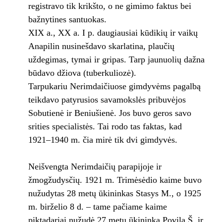
registravo tik krikšto, o ne gimimo faktus bei
bažnytines santuokas.
XIX a., XX a. I p. daugiausiai kūdikių ir vaikų
Anapilin nusinešdavo skarlatina, plaučių
uždegimas, tymai ir gripas. Tarp jaunuolių dažna
būdavo džiova (tuberkuliozė).
Tarpukariu Nerimdaičiuose gimdyvėms pagalbą
teikdavo patyrusios savamokslės pribuvėjos
Sobutienė ir Beniušienė. Jos buvo geros savo
srities specialistės. Tai rodo tas faktas, kad
1921–1940 m. čia mirė tik dvi gimdyvės.
Neišvengta Nerimdaičių parapijoje ir
žmogžudysčių. 1921 m. Trimėsėdio kaime buvo
nužudytas 28 metų ūkininkas Stasys M., o 1925
m. birželio 8 d. – tame pačiame kaime
piktadariai nužudė 27 metų ūkininką Povilą Š. ir