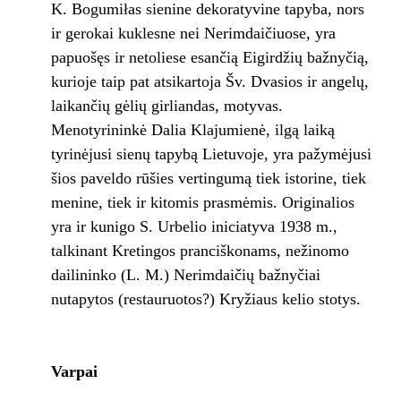
K. Bogumiłas sienine dekoratyvine tapyba, nors
ir gerokai kuklesne nei Nerimdaičiuose, yra
papuošęs ir netoliese esančią Eigirdžių bažnyčią,
kurioje taip pat atsikartoja Šv. Dvasios ir angelų,
laikančių gėlių girliandas, motyvas.
Menotyrininkė Dalia Klajumienė, ilgą laiką
tyrinėjusi sienų tapybą Lietuvoje, yra pažymėjusi
šios paveldo rūšies vertingumą tiek istorine, tiek
menine, tiek ir kitomis prasmėmis. Originalios
yra ir kunigo S. Urbelio iniciatyva 1938 m.,
talkinant Kretingos pranciškonams, nežinomo
dailininko (L. M.) Nerimdaičių bažnyčiai
nutapytos (restauruotos?) Kryžiaus kelio stotys.
Varpai