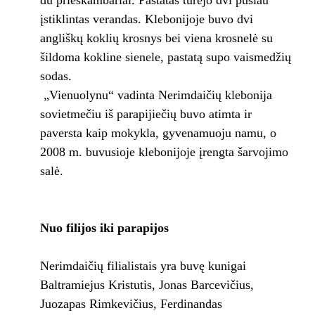
du prieškambariai. Pastatas turėjo dvi pusiau
įstiklintas verandas. Klebonijoje buvo dvi
angliškų koklių krosnys bei viena krosnelė su
šildoma kokline sienele, pastatą supo vaismedžių
sodas.
„Vienuolynu“ vadinta Nerimdaičių klebonija
sovietmečiu iš parapijiečių buvo atimta ir
paversta kaip mokykla, gyvenamuoju namu, o
2008 m. buvusioje klebonijoje įrengta šarvojimo
salė.
Nuo filijos iki parapijos
Nerimdaičių filialistais yra buvę kunigai
Baltramiejus Kristutis, Jonas Barcevičius,
Juozapas Rimkevičius, Ferdinandas