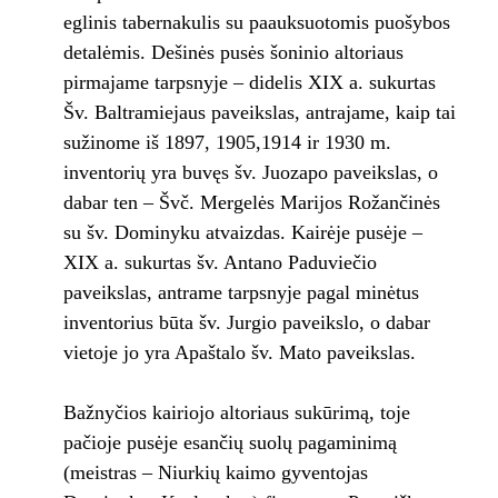
eglinis tabernakulis su paauksuotomis puošybos
detalėmis. Dešinės pusės šoninio altoriaus
pirmajame tarpsnyje – didelis XIX a. sukurtas
Šv. Baltramiejaus paveikslas, antrajame, kaip tai
sužinome iš 1897, 1905,1914 ir 1930 m.
inventorių yra buvęs šv. Juozapo paveikslas, o
dabar ten – Švč. Mergelės Marijos Rožančinės
su šv. Dominyku atvaizdas. Kairėje pusėje –
XIX a. sukurtas šv. Antano Paduviečio
paveikslas, antrame tarpsnyje pagal minėtus
inventorius būta šv. Jurgio paveikslo, o dabar
vietoje jo yra Apaštalo šv. Mato paveikslas.
Bažnyčios kairiojo altoriaus sukūrimą, toje
pačioje pusėje esančių suolų pagaminimą
(meistras – Niurkių kaimo gyventojas