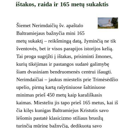
ištakos, raida ir 165 metų sukaktis
Šiemet Nerimdaičių šv. apaštalo
Baltramiejaus bažnyčia mini 165
metų sukaktį – reikšmingą datą, žyminčią ne tik
šventovės, bet ir visos parapijos istorijos kelią.
Tai proga sugrįžti į ištakas, prisiminti žmones,
kurių tikėjimas ir pastangos sudarė galimybę
šiam dvasiniam bendruomenės centrui išaugti.
Nerimdaičiai – jaukus miestelis prie Trimėsėdžio
upelio, pirmą kartą rašytiniuose šaltiniuose
minimas prieš 450 metų kaip karališkasis
kaimas. Miesteliu jis tapo prieš 165 metus, kai iš
čia kilęs kunigas Baltramiejus Kristutis savo
lėšomis pastatė klasicizmo stiliaus bruožų
turinčią mūrinę bažnyčią, dedikuotą savo