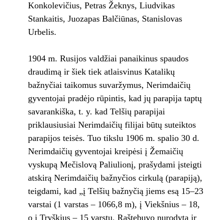
Konkolevičius, Petras Žeknys, Liudvikas
Stankaitis, Juozapas Balčiūnas, Stanislovas
Urbelis.
1904 m. Rusijos valdžiai panaikinus spaudos
draudimą ir šiek tiek atlaisvinus Katalikų
bažnyčiai taikomus suvaržymus, Nerimdaičių
gyventojai pradėjo rūpintis, kad jų parapija taptų
savarankiška, t. y. kad Telšių parapijai
priklausiusiai Nerimdaičių filijai būtų suteiktos
parapijos teisės. Tuo tikslu 1906 m. spalio 30 d.
Nerimdaičių gyventojai kreipėsi į Žemaičių
vyskupą Mečislovą Paliulionį, prašydami įsteigti
atskirą Nerimdaičių bažnyčios cirkulą (parapiją),
teigdami, kad „į Telšių bažnyčią jiems esą 15–23
varstai (1 varstas – 1066,8 m), į Viekšnius – 18,
o į Tryškius – 15 varstų. Raštebuvo nurodyta ir