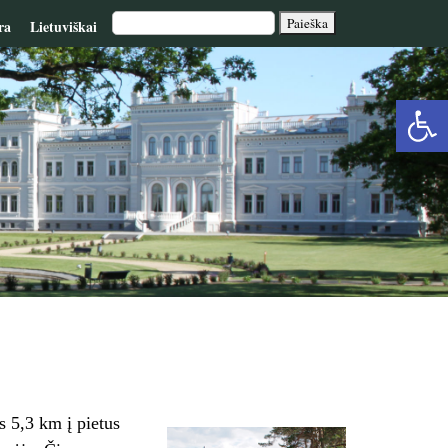
ra
Lietuviškai
Op
too
s 5,3 km į pietus