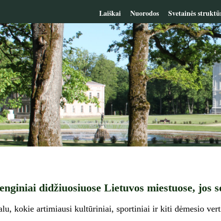
Laiškai
Nuorodos
Svetainės struktū
enginiai didžiuosiuose Lietuvos miestuose, jos so
, kokie artimiausi kultūriniai, sportiniai ir kiti dėmesio vert