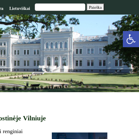
ra
Lietuviškai
Op
too
stinėje Vilniuje
i renginiai