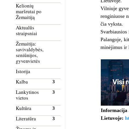
Lietuvoje.
Kelionių
Vilniuje gyve
maršrutai po
renginiuose n
Žemaitiją
čia vyksta.
Aktualūs
Svarbiausios 
straipsniai
Palangoje, ki
Žemaitija:
minėjimus ir k
savivaldybės,
seniūnijos,
gyvenvietės
Istorija
Kalba
Lankytinos
vietos
Kultūra
Informacija 
Lietuvoje:
h
Literatūra
Žinoma ir