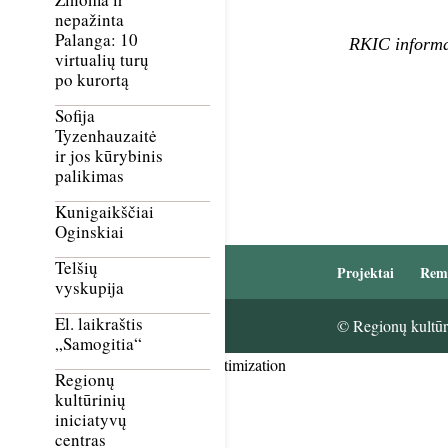
nepažinta
Palanga: 10
RKIC informa
virtualių turų
po kurortą
Sofija
Tyzenhauzaitė
ir jos kūrybinis
palikimas
Kunigaikščiai
Oginskiai
Telšių
Projektai
Rem
vyskupija
El. laikraštis
© Regionų kultūri
„Samogitia“
Smush Image Compression and Optimization
Regionų
kultūrinių
iniciatyvų
centras