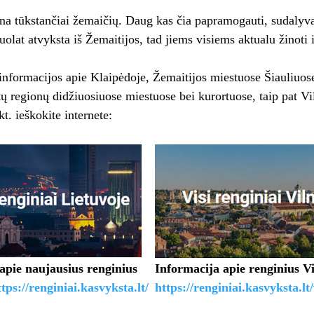
na tūkstančiai žemaičių. Daug kas čia papramogauti, sudalyv
uolat atvyksta iš Žemaitijos, tad jiems visiems aktualu žinoti 
informacijos apie Klaipėdoje, Žemaitijos miestuose Šiauliuos
tų regionų didžiuosiuose miestuose bei kurortuose, taip pat Vi
t. ieškokite internete:
apie naujausius renginius
Informacija apie renginius Vi
ttps://renginiai.kasvyksta.lt/
https://renginiai.kasvyksta.lt/