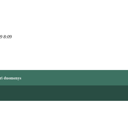
09 8:09
ri duomenys