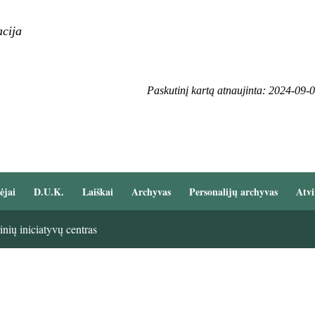
cija
Paskutinį kartą atnaujinta: 2024-09-
ėjai
D.U.K.
Laiškai
Archyvas
Personalijų archyvas
Atvi
nių iniciatyvų centras