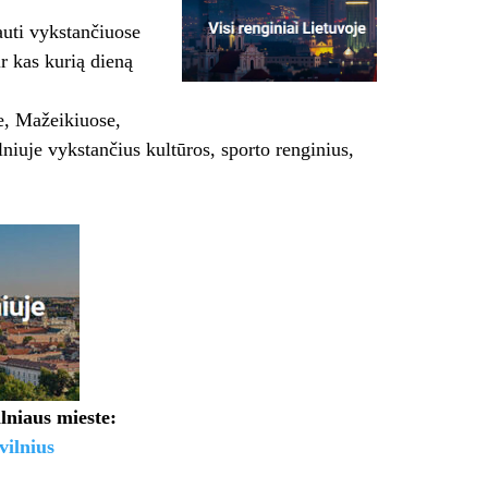
auti vykstančiuose
ir kas kurią dieną
e, Mažeikiuose,
lniuje vykstančius kultūros, sporto renginius,
lniaus mieste:
vilnius