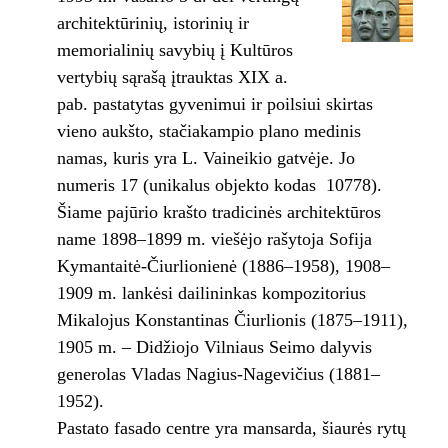
architektūrinių, istorinių ir
memorialinių savybių į Kultūros
vertybių sąrašą įtrauktas XIX a.
pab. pastatytas gyvenimui ir poilsiui skirtas
vieno aukšto, stačiakampio plano medinis
namas, kuris yra L. Vaineikio gatvėje. Jo
numeris 17 (unikalus objekto kodas 10778).
Šiame pajūrio krašto tradicinės architektūros
name 1898–1899 m. viešėjo rašytoja Sofija
Kymantaitė-Čiurlionienė (1886–1958), 1908–
1909 m. lankėsi dailininkas kompozitorius
Mikalojus Konstantinas Čiurlionis (1875–1911),
1905 m. – Didžiojo Vilniaus Seimo dalyvis
generolas Vladas Nagius-Nagevičius (1881–
1952).
Pastato fasado centre yra mansarda, šiaurės rytų