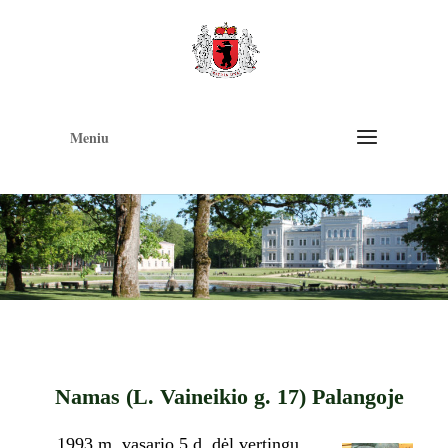
Op
too
Meniu
Namas (L. Vaineikio g. 17) Palangoje
1993 m. vasario 5 d. dėl vertingų