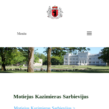
Op
too
Meniu
Motiejus Kazimieras Sarbievijus
Motiejus Kazimieras Sarbievijus >