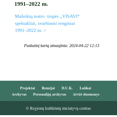
1991–2022 m.
Mažeikių teatro trupės „VISAVI“
spektakliai, svarbiausi renginiai
1991–2022 m. >
Paskutinį kartą atnaujinta: 2024-04-22 12:13
Projektai
Remėjai
D.U.K.
Laiškai
Archyvas
Personalijų archyvas
Atviri duomenys
© Regionų kultūrinių iniciatyvų centras