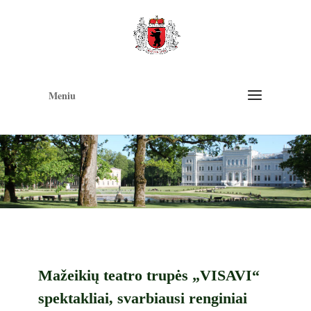
Op
too
Meniu
Mažeikių teatro trupės „VISAVI“
spektakliai, svarbiausi renginiai