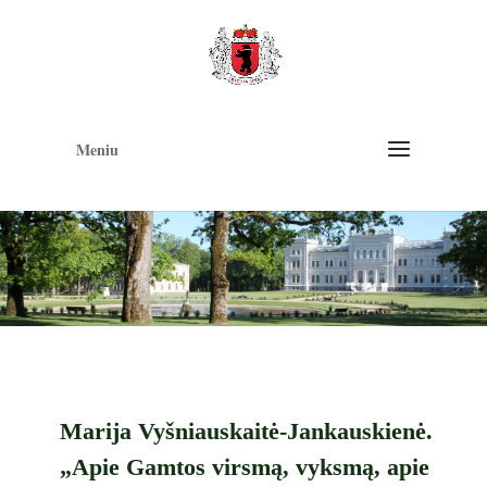
Op
too
Meniu
Marija Vyšniauskaitė-Jankauskienė.
„Apie Gamtos virsmą, vyksmą, apie