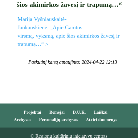
šios akimirkos žavesį ir trapumą…“
Marija Vyšniauskaitė-
Jankauskienė. „Apie Gamtos
virsmą, vyksmą, apie šios akimirkos žavesį ir
trapumą…“ >
Paskutinį kartą atnaujinta: 2024-04-22 12:13
Projektai
Remėjai
D.U.K.
Laiškai
Archyvas
Personalijų archyvas
Atviri duomenys
© Regionų kultūrinių iniciatyvų centras