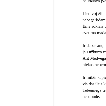
baudžiavą įve
Lietuvoj žilo
nebegerbdami
Ėmė šokiais t
svetima mada
Ir dabar anų 
jau užburto ra
Ant Medvėgali
niekas nebem
Ir milžinkapi
vis dar ilsis 
Tebemiega te
nepabudę.