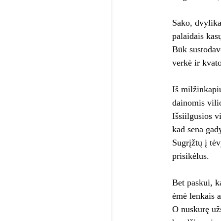
Sako, dvylik
palaidais kas
Būk sustodavo
verkė ir kvato
Iš milžinkapi
dainomis vili
Išsiilgusios vi
kad sena gad
Sugrįžtų į tė
prisikėlus.
Bet paskui, k
ėmė lenkais a
O nuskurę už