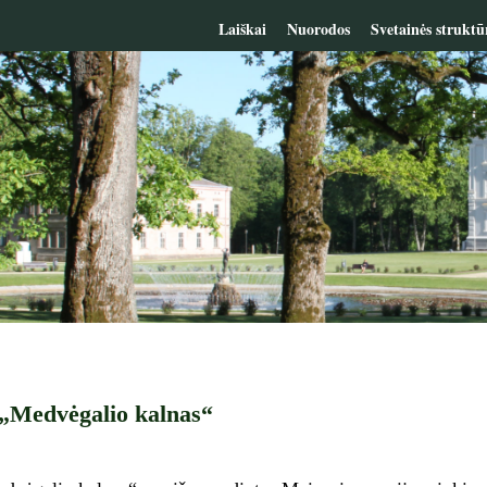
Laiškai
Nuorodos
Svetainės struktū
 „Medvėgalio kalnas“