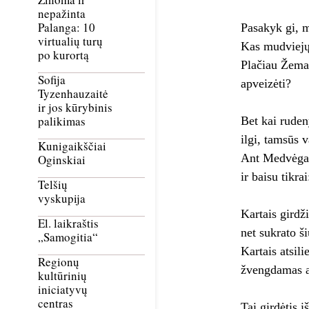
nepažinta
Palanga: 10
Pasakyk gi, 
virtualių turų
Kas mudviejų
po kurortą
Plačiau Žemai
Sofija
apveizėti?
Tyzenhauzaitė
ir jos kūrybinis
palikimas
Bet kai ruden
ilgi, tamsūs v
Kunigaikščiai
Ant Medvėgal
Oginskiai
ir baisu tikrai
Telšių
vyskupija
Kartais girdži
El. laikraštis
net sukrato š
„Samogitia“
Kartais atsil
Regionų
žvengdamas a
kultūrinių
iniciatyvų
centras
Tai girdėtis i