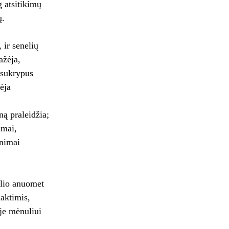
 atsitikimų
ų.
 ir senelių
ažėja,
s sukrypus
ėja
ą praleidžia;
imai,
nimai
lio anuomet
aktimis,
je mėnuliui