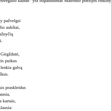
edvėgalio kalnas“ yra išspausdintas Maironio poezijos rinkiny
y pažvelgsi
io aukštai,
ažnyčių
i.
r Girgždutė,
tis puikus
lenkia galvą
škus.
sis praskleidus
ausia,
 kartais,
lausia: