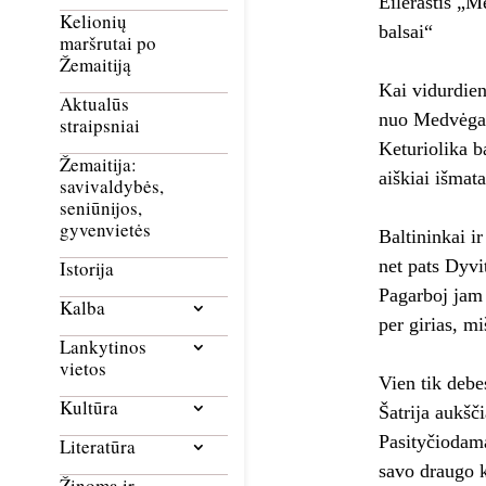
Eilėraštis „M
Kelionių
balsai“
maršrutai po
Žemaitiją
Kai vidurdien
Aktualūs
nuo Medvėgal
straipsniai
Keturiolika b
Žemaitija:
aiškiai išmata
savivaldybės,
seniūnijos,
gyvenvietės
Baltininkai i
net pats Dyvi
Istorija
Pagarboj jam 
Kalba
per girias, mi
Lankytinos
vietos
Vien tik debe
Kultūra
Šatrija aukšči
Pasityčiodama
Literatūra
savo draugo k
Žinoma ir