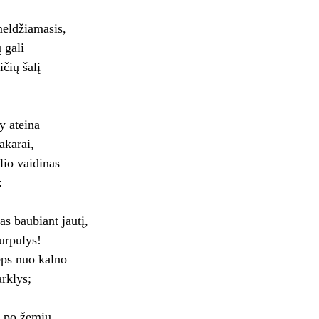
meldžiamasis,
 gali
čių šalį
y ateina
akarai,
io vaidinas
:
as baubiant jautį,
iurpulys!
ieps nuo kalno
rklys;
š po žemių,