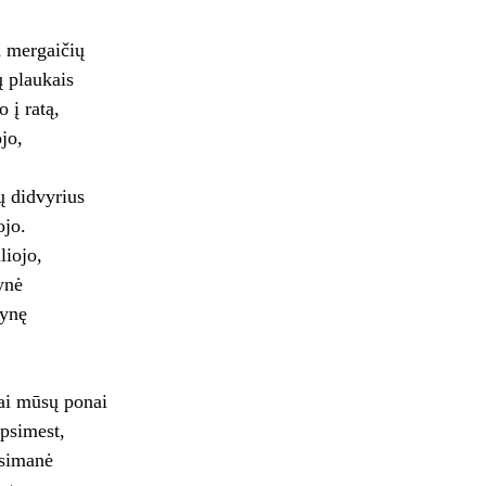
a mergaičių
ų plaukais
 į ratą,
jo,
ų didvyrius
ojo.
liojo,
ynė
vynę
ai mūsų ponai
psimest,
simanė