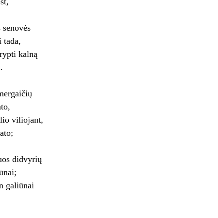
st,
s senovės
 tada,
rypti kalną
.
mergaičių
to,
o viliojant,
ato;
uos didvyrių
kūnai;
n galiūnai