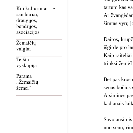
tartum kas va
Kiti kultūriniai
sambūriai,
Ar žvangėdam
draugijos,
šimtas vyrų j
bendrijos,
asociacijos
Dairos, krūpč
Žemaičių
išgirdę pro la
valgiai
Kaip raitelia
Telšių
trinksi žemė?
vyskupija
Parama
Bet pas krosn
„Žemaičių
senas bočius 
žemei“
Atsiminęs pa
kad anais laik
Savo ausimis 
nuo senų, ri