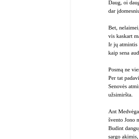
Daug, oi daug
dar įdomesni
Bet, nelaimei,
vis kaskart m
Ir jų atminti
kaip sena aud
Posmą ne vien
Per tat padav
Senovės atmi
užsimiršta.
Ant Medvėga
švento Jono n
Budint dangu
sargo akimis,