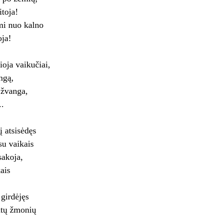
itoja!
i nuo kalno
oja!
ioja vaikučiai,
ngą,
i žvanga,
..
į atsisėdęs
su vaikais
sakoja,
ais
girdėjęs
mtų žmonių