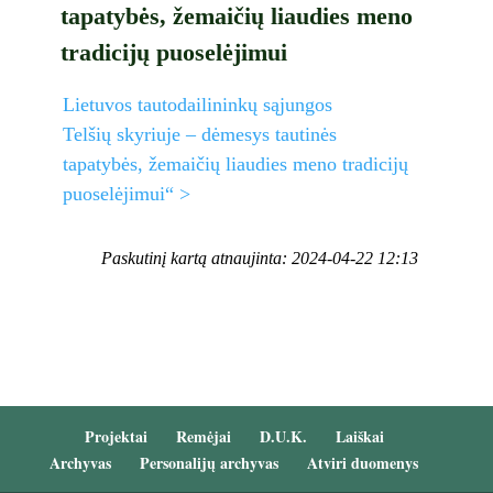
tapatybės, žemaičių liaudies meno
tradicijų puoselėjimui
Lietuvos tautodailininkų sąjungos
Telšių skyriuje – dėmesys tautinės
tapatybės, žemaičių liaudies meno tradicijų
puoselėjimui“ >
Paskutinį kartą atnaujinta: 2024-04-22 12:13
Projektai
Remėjai
D.U.K.
Laiškai
Archyvas
Personalijų archyvas
Atviri duomenys