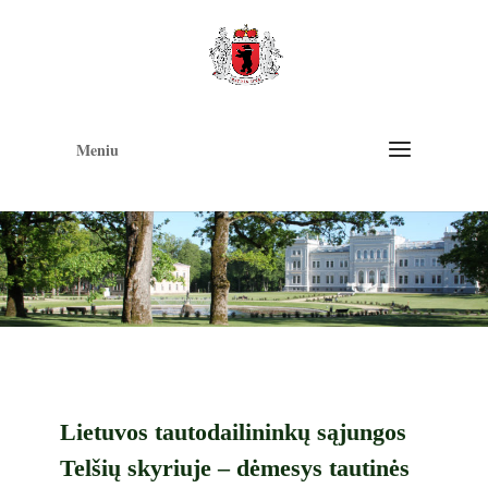
Op
too
Meniu
Lietuvos tautodailininkų sąjungos
Telšių skyriuje – dėmesys tautinės