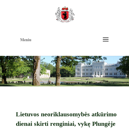
Op
too
Meniu
Lietuvos neoriklausomybės atkūrimo
dienai skirti renginiai, vykę Plungėje