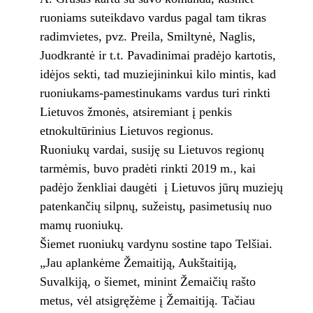
ruoniams suteikdavo vardus pagal tam tikras
radimvietes, pvz. Preila, Smiltynė, Naglis,
Juodkrantė ir t.t. Pavadinimai pradėjo kartotis,
idėjos sekti, tad muziejininkui kilo mintis, kad
ruoniukams-pamestinukams vardus turi rinkti
Lietuvos žmonės, atsiremiant į penkis
etnokultūrinius Lietuvos regionus.
Ruoniukų vardai, susiję su Lietuvos regionų
tarmėmis, buvo pradėti rinkti 2019 m., kai
padėjo ženkliai daugėti į Lietuvos jūrų muziejų
patenkančių silpnų, sužeistų, pasimetusių nuo
mamų ruoniukų.
Šiemet ruoniukų vardynu sostine tapo Telšiai.
„Jau aplankėme Žemaitiją, Aukštaitiją,
Suvalkiją, o šiemet, minint Žemaičių rašto
metus, vėl atsigręžėme į Žemaitiją. Tačiau