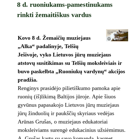
8 d. ruoniukams-pamestinukams
rinkti žemaitiškus vardus
Kovo 8 d. Žemaičių muziejaus
„Alka“ padalinyje, Telšių
Ješivoje, vyko Lietuvos jūrų muziejaus
atstovų susitikimas su Telšių moksleiviais ir
buvo paskelbta „Ruoniukų vardynų“ akcijos
pradžia.
Renginys prasidėjo pilietiškumo pamoka apie
ruonių (iš)likimą Baltijos jūroje. Apie šiuos
gyvūnus papasakojo Lietuvos jūrų muziejaus
jūrų žinduolių ir paukščių skyriaus vedėjas
Arūnas Grušas, o muziejaus edukatoriai
moksleiviams surengė edukacinius užsiėmimus.
A. Grušas kartu su savo komanda, kasmet