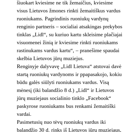
šiuokart kviesime ne tik žemaičius, kviesime
visus Lietuvos žmones rinkti žemaitiškus vardus
ruoniukams. Pagrindinis ruoniukų vardynų
renginio partneris – socialiai atsakingas prekybos
tinklas „Lidl“, su kuriuo kartu skleisime plačiajai
visuomenei žinią ir kviesime rinkti ruoniukams
rastinukams vardus kartu“, – pranešime spaudai
skelbia Lietuvos jūrų muziejus.
Renginyje dalyvavę „Lidl Lietuva“ atstovai davė
startą ruoniukų vardynoms ir ppapasakojo, kokiu
būdu galės siūlyti ruoniukams vardus. Visą
mėnesį (iki balandžio 8 d.) „Lidl“ ir Lietuvos
jūrų muziejaus socialinio tinklo „Facebook“
paskyrose ruoniukams bus renkami žemaitiški
vardai.
Pasimetusių nuo tėvų ruoniukų vardus iki
balandžio 30 d. rinks iš Lietuvos jūrų muziejaus,