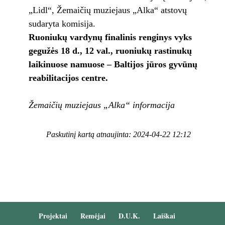
„Lidl“, Žemaičių muziejaus „Alka“ atstovų
sudaryta komisija.
Ruoniukų vardynų finalinis renginys vyks
gegužės 18 d., 12 val., ruoniukų rastinukų
laikinuose namuose – Baltijos jūros gyvūnų
reabilitacijos centre.
Žemaičių muziejaus „Alka“ informacija
Paskutinį kartą atnaujinta: 2024-04-22 12:12
Projektai
Remėjai
D.U.K.
Laiškai