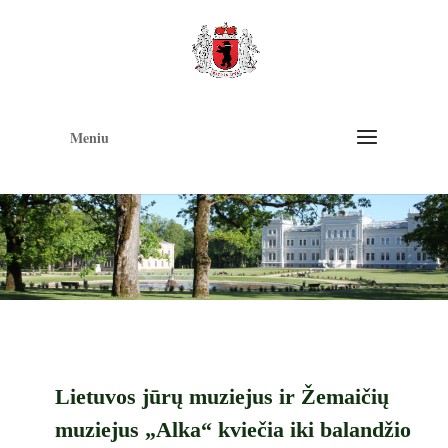
Op
too
Meniu
Lietuvos jūrų muziejus ir Žemaičių
muziejus „Alka“ kviečia iki balandžio