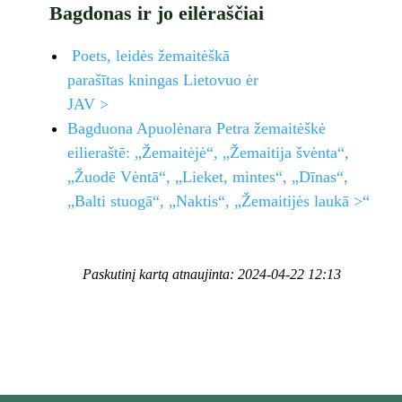
Bagdonas ir jo eilėraščiai
Poets, leidės žemaitėškā
parašītas kningas Lietovuo ėr
JAV >
Bagduona Apuolėnara Petra žemaitėškė
eilieraštē: „Žemaitėjė“, „Žemaitija švėnta“,
„Žuodē Vėntā“, „Lieket, mintes“, „Dīnas“,
„Balti stuogā“, „Naktis“, „Žemaitijės laukā >“
Paskutinį kartą atnaujinta: 2024-04-22 12:13