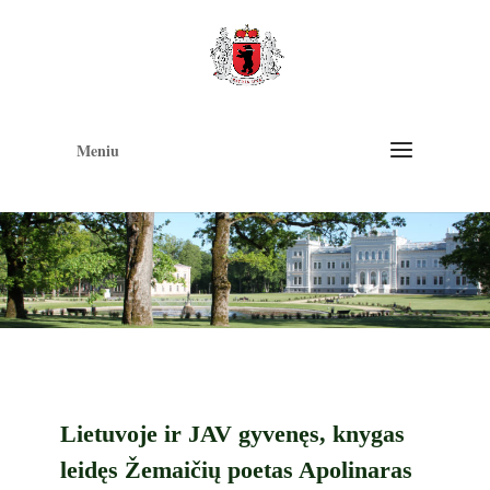
Op
too
Meniu
Lietuvoje ir JAV gyvenęs, knygas
leidęs Žemaičių poetas Apolinaras