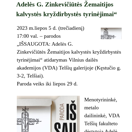
Adelės G. Zinkevičiūtės Žemaitijos
kalvystės kryždirbystės tyrinėjimai“
2023 m.liepos 5 d. (trečiadienį)
17:00 val. – parodos
„IŠSAUGOTA: Adelės G.
Zinkevičiūtės Žemaitijos kalvystės kryždirbystės
tyrinėjimai“ atidarymas Vilnius dailės
akademijos (VDA) Telšių galerijoje (Kęstučio g.
3-2, Telšiai).
Paroda veiks iki liepos 29 d.
Menotyrininkė,
metalo
dailininkė, VDA
Telšių fakulteto
dėstytoja Adelė