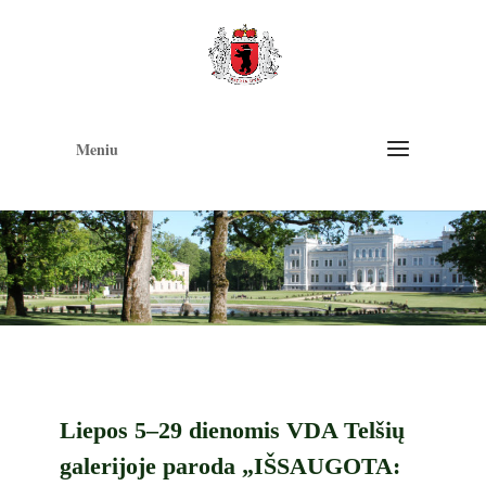
Op
too
Meniu
Liepos 5–29 dienomis VDA Telšių
galerijoje paroda „IŠSAUGOTA: