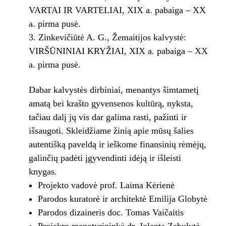
VARTAI IR VARTELIAI, XIX a. pabaiga – XX
a. pirma pusė.
Zinkevičiūtė A. G., Žemaitijos kalvystė:
VIRŠŪNINIAI KRYŽIAI, XIX a. pabaiga – XX
a. pirma pusė.
Dabar kalvystės dirbiniai, menantys šimtametį
amatą bei krašto gyvensenos kultūrą, nyksta,
tačiau dalį jų vis dar galima rasti, pažinti ir
išsaugoti. Skleidžiame žinią apie mūsų šalies
autentišką paveldą ir ieškome finansinių rėmėjų,
galinčių padėti įgyvendinti idėją ir išleisti
knygas.
Projekto vadovė prof. Laima Kėrienė
Parodos kuratorė ir architektė Emilija Globytė
Parodos dizaineris doc. Tomas Vaičaitis