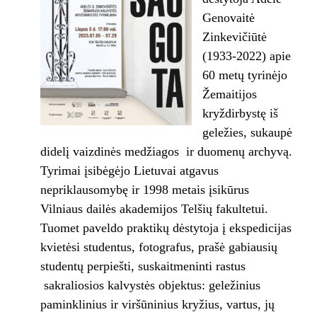
Genovaitė
Zinkevičiūtė
(1933-2022) apie
60 metų tyrinėjo
Žemaitijos
kryždirbystę iš
geležies, sukaupė
didelį vaizdinės medžiagos ir duomenų archyvą.
Tyrimai įsibėgėjo Lietuvai atgavus
nepriklausomybę ir 1998 metais įsikūrus
Vilniaus dailės akademijos Telšių fakultetui.
Tuomet paveldo praktikų dėstytoja į ekspedicijas
kvietėsi studentus, fotografus, prašė gabiausių
studentų perpiešti, suskaitmeninti rastus
sakraliosios kalvystės objektus: geležinius
paminklinius ir viršūninius kryžius, vartus, jų