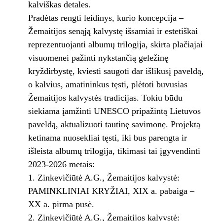
kalviškas detales.
Pradėtas rengti leidinys, kurio koncepcija –
Žemaitijos senąją kalvystę išsamiai ir estetiškai
reprezentuojanti albumų trilogija, skirta plačiajai
visuomenei pažinti nykstančią geležinę
kryždirbystę, kviesti saugoti dar išlikusį paveldą,
o kalvius, amatininkus tęsti, plėtoti buvusias
Žemaitijos kalvystės tradicijas. Tokiu būdu
siekiama įamžinti UNESCO pripažintą Lietuvos
paveldą, aktualizuoti tautinę savimonę. Projektą
ketinama nuosekliai tęsti, iki bus parengta ir
išleista albumų trilogija, tikimasi tai įgyvendinti
2023-2026 metais:
Zinkevičiūtė A.G., Žemaitijos kalvystė:
PAMINKLINIAI KRYŽIAI, XIX a. pabaiga –
XX a. pirma pusė.
Zinkevičiūtė A.G., Žemaitijos kalvystė: