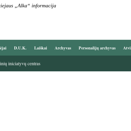
iejaus „Alka“ informacija
ėjai
D.U.K.
Laiškai
Archyvas
Personalijų archyvas
Atvi
nių iniciatyvų centras