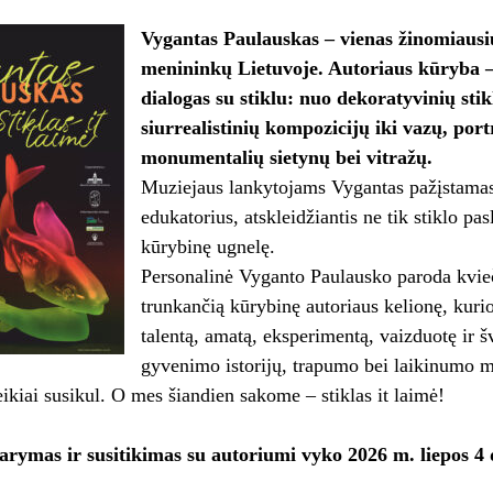
Vygantas Paulauskas – vienas žinomiausių
menininkų Lietuvoje. Autoriaus kūryba –
dialogas su stiklu: nuo dekoratyvinių stik
siurrealistinių kompozicijų iki vazų, port
monumentalių sietynų bei vitražų.
Muziejaus lankytojams Vygantas pažįstamas 
edukatorius, atskleidžiantis ne tik stiklo pa
kūrybinę ugnelę.
Personalinė Vyganto Paulausko paroda kvieč
trunkančią kūrybinę autoriaus kelionę, kurio
talentą, amatą, eksperimentą, vaizduotę ir š
gyvenimo istorijų, trapumo bei laikinumo mo
veikiai susikul. O mes šiandien sakome – stiklas it laimė!
arymas ir susitikimas su autoriumi vyko 2026 m. liepos 4