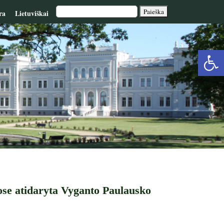
ra
Lietuviškai
Op
too
se atidaryta Vyganto Paulausko