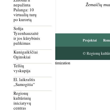
nepažinta
Žemaičių muz
Palanga: 10
virtualių turų
po kurortą
Sofija
Tyzenhauzaitė
ir jos kūrybinis
Projektai
Rem
palikimas
Kunigaikščiai
© Regionų kultūri
Oginskiai
Smush Image Compression and Optimization
Telšių
vyskupija
El. laikraštis
„Samogitia“
Regionų
kultūrinių
iniciatyvų
centras