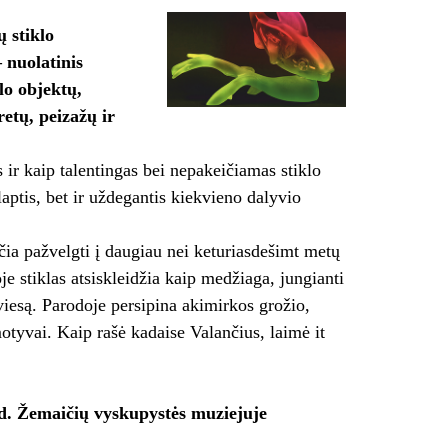
 stiklo
 nuolatinis
lo objektų,
retų, peizažų ir
ir kaip talentingas bei nepakeičiamas stiklo
slaptis, bet ir uždegantis kiekvieno dalyvio
ia pažvelgti į daugiau nei keturiasdešimt metų
je stiklas atsiskleidžia kaip medžiaga, jungianti
viesą. Parodoje persipina akimirkos grožio,
tyvai. Kaip rašė kadaise Valančius, laimė it
 d. Žemaičių vyskupystės muziejuje