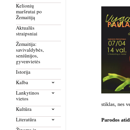
Kelionių
maršrutai po
Žemaitiją
Aktualūs
straipsniai
Žemaitija:
savivaldybės,
seniūnijos,
gyvenvietės
Istorija
Kalba
Lankytinos
vietos
stiklas, nes 
Kultūra
Literatūra
Parodos atid
Žinoma ir