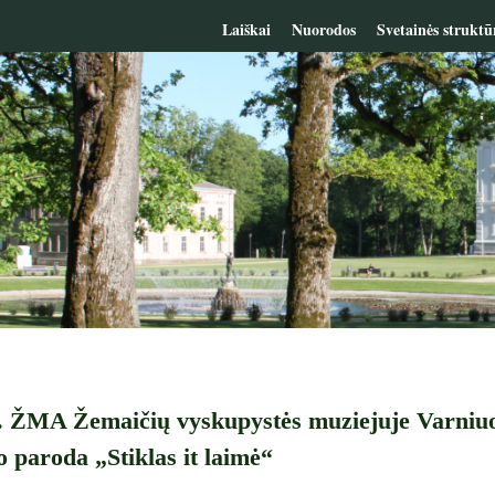
Laiškai
Nuorodos
Svetainės struktū
d. ŽMA Žemaičių vyskupystės muziejuje Varniuo
o paroda „Stiklas it laimė“