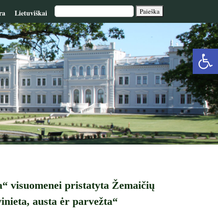
ra
Lietuviškai
Op
too
a“ visuomenei pristatyta Žemaičių
nieta, austa ėr parvežta“