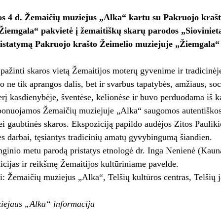
os 4 d. Žemaičių muziejus „Alka“ kartu su Pakruojo kraš
iemgala“ pakvietė į žemaitiškų skarų parodos „Siovinieta
istatymą Pakruojo krašto Žeimelio muziejuje „Žiemgala“ 
 pažinti skaros vietą Žemaitijos moterų gyvenime ir tradicinėj
vo ne tik aprangos dalis, bet ir svarbus tapatybės, amžiaus, so
erį kasdienybėje, šventėse, kelionėse ir buvo perduodama iš ka
onuojamos Žemaičių muziejuje „Alka“ saugomos autentiškos sk
ei gaubtinės skaros. Ekspoziciją papildo audėjos Zitos Pauliki
s darbai, tęsiantys tradicinių amatų gyvybingumą šiandien.
inio metu parodą pristatys etnologė dr. Inga Nenienė (Kaunas
icijas ir reikšmę Žemaitijos kultūriniame pavelde.
i: Žemaičių muziejus „Alka“, Telšių kultūros centras, Telšių
iejaus „Alka“ informacija