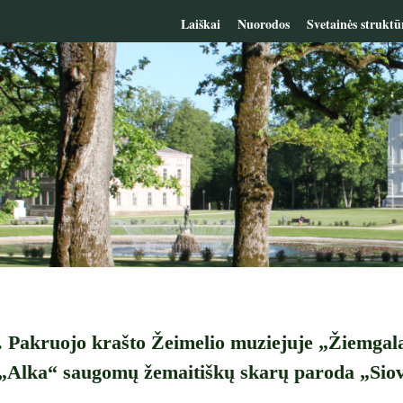
Laiškai
Nuorodos
Svetainės struktū
. Pakruojo krašto Žeimelio muziejuje „Žiemgal
„Alka“ saugomų žemaitiškų skarų paroda „Siovi