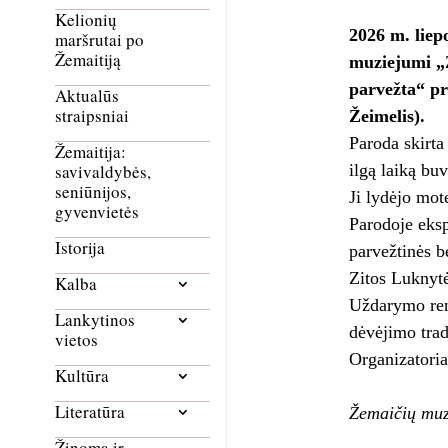
Kelionių
2026 m. liep
maršrutai po
Žemaitiją
muziejumi „Ž
parvežta“ pr
Aktualūs
straipsniai
Žeimelis).
Paroda skirta
Žemaitija:
ilgą laiką bu
savivaldybės,
seniūnijos,
Ji lydėjo mot
gyvenvietės
Parodoje eksp
Istorija
parvežtinės b
Zitos Luknytė
Kalba
Uždarymo reng
Lankytinos
dėvėjimo trad
vietos
Organizatoria
Kultūra
Literatūra
Žemaičių muz
Žinoma ir