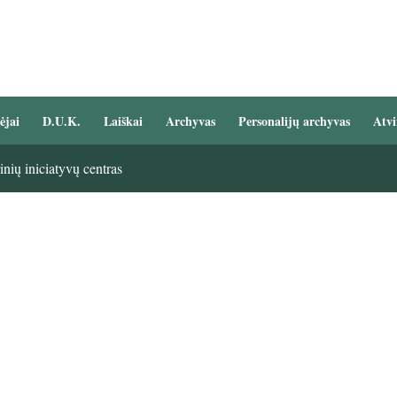
ėjai
D.U.K.
Laiškai
Archyvas
Personalijų archyvas
Atvi
nių iniciatyvų centras