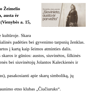
to Žeimelio
, austa ėr
(Vienybės a. 15,
e kultūroje. Skara
cialinės padėties bei gyvenimo tarpsnių ženklas.
rtos į kartą kaip šeimos atminties dalis.
aros ir gūnios: austos, siuvinėtos, šilkinės
enės bei siuvinėtojų Jolantos Kaleckienės ir
), pasakosianti apie skarų simboliką, jų
 jaunimo etno klubas „Čiučiuruks“.