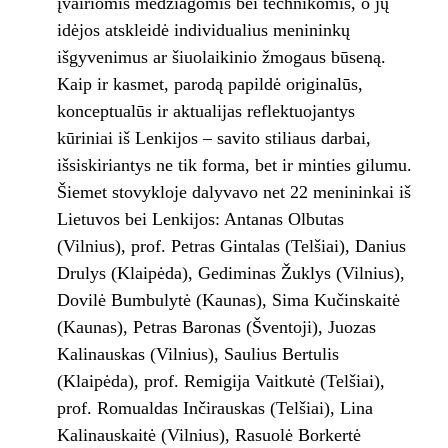
įvairiomis medžiagomis bei technikomis, o jų
idėjos atskleidė individualius menininkų
išgyvenimus ar šiuolaikinio žmogaus būseną.
Kaip ir kasmet, parodą papildė originalūs,
konceptualūs ir aktualijas reflektuojantys
kūriniai iš Lenkijos – savito stiliaus darbai,
išsiskiriantys ne tik forma, bet ir minties gilumu.
Šiemet stovykloje dalyvavo net 22 menininkai iš
Lietuvos bei Lenkijos: Antanas Olbutas
(Vilnius), prof. Petras Gintalas (Telšiai), Danius
Drulys (Klaipėda), Gediminas Žuklys (Vilnius),
Dovilė Bumbulytė (Kaunas), Sima Kučinskaitė
(Kaunas), Petras Baronas (Šventoji), Juozas
Kalinauskas (Vilnius), Saulius Bertulis
(Klaipėda), prof. Remigija Vaitkutė (Telšiai),
prof. Romualdas Inčirauskas (Telšiai), Lina
Kalinauskaitė (Vilnius), Rasuolė Borkertė