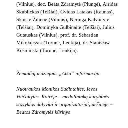
(Vilnius), doc. Beata Zdramytė (Plungė), Airidas
Skublickas (Telšiai), Gvidas Latakas (Kaunas),
Skaistė Žilienė (Vilnius), Neringa Kalvaitytė
(Telšiai), Dominyka Gulbinaitė (Telšiai), Julius
Gutauskas (Vilnius), prof. dr. Sebastian
Mikołajczak (Torune, Lenkija), dr. Stanisław
Kośminski (Torunė, Lenkija).
Žemaičių muziejaus „Alka“ informacija
Nuotraukos Monikos Sudintaitės, Ievos
Vaičaitytės. Kairėje – medalininkų kūrybinės
stovyklos dalyviai ir organizatoriai, dešinėje –
Beatos Zdramytės kūrinys