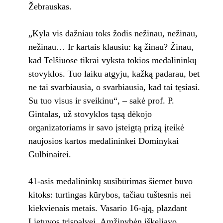
Žebrauskas.
„Kyla vis dažniau toks žodis nežinau, nežinau,
nežinau… Ir kartais klausiu: ką žinau? Žinau,
kad Telšiuose tikrai vyksta tokios medalininkų
stovyklos. Tuo laiku atgyju, kažką padarau, bet
ne tai svarbiausia, o svarbiausia, kad tai tęsiasi.
Su tuo visus ir sveikinu“, – sakė prof. P.
Gintalas, už stovyklos tąsą dėkojo
organizatoriams ir savo įsteigtą prizą įteikė
naujosios kartos medalininkei Dominykai
Gulbinaitei.
41-asis medalininkų susibūrimas šiemet buvo
kitoks: turtingas kūrybos, tačiau tuštesnis nei
kiekvienais metais. Vasario 16-ąją, plazdant
Lietuvos trispalvei, Amžinybėn iškeliavo