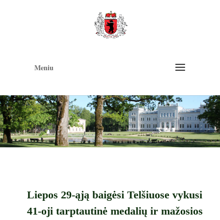
Op
too
Meniu
Liepos 29-ąją baigėsi Telšiuose vykusi
41-oji tarptautinė medalių ir mažosios