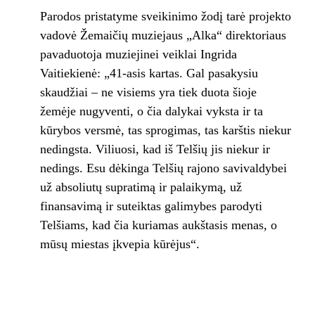
Parodos pristatyme sveikinimo žodį tarė projekto
vadovė Žemaičių muziejaus „Alka“ direktoriaus
pavaduotoja muziejinei veiklai Ingrida
Vaitiekienė: „41-asis kartas. Gal pasakysiu
skaudžiai – ne visiems yra tiek duota šioje
žemėje nugyventi, o čia dalykai vyksta ir ta
kūrybos versmė, tas sprogimas, tas karštis niekur
nedingsta. Viliuosi, kad iš Telšių jis niekur ir
nedings. Esu dėkinga Telšių rajono savivaldybei
už absoliutų supratimą ir palaikymą, už
finansavimą ir suteiktas galimybes parodyti
Telšiams, kad čia kuriamas aukštasis menas, o
mūsų miestas įkvepia kūrėjus“.