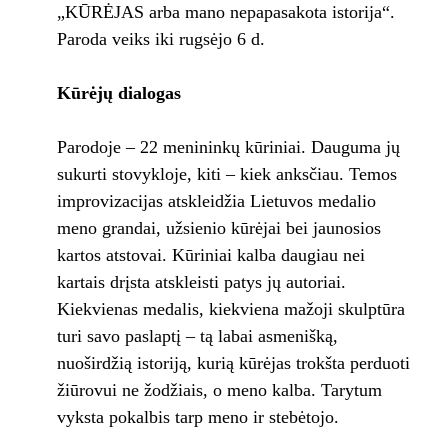
„KŪRĖJAS arba mano nepapasakota istorija“.
Paroda veiks iki rugsėjo 6 d.
Kūrėjų dialogas
Parodoje – 22 menininkų kūriniai. Dauguma jų
sukurti stovykloje, kiti – kiek anksčiau. Temos
improvizacijas atskleidžia Lietuvos medalio
meno grandai, užsienio kūrėjai bei jaunosios
kartos atstovai. Kūriniai kalba daugiau nei
kartais drįsta atskleisti patys jų autoriai.
Kiekvienas medalis, kiekviena mažoji skulptūra
turi savo paslaptį – tą labai asmenišką,
nuoširdžią istoriją, kurią kūrėjas trokšta perduoti
žiūrovui ne žodžiais, o meno kalba. Tarytum
vyksta pokalbis tarp meno ir stebėtojo.