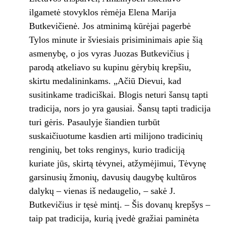
ilgametė stovyklos rėmėja Elena Marija
Butkevičienė. Jos atminimą kūrėjai pagerbė
Tylos minute ir šviesiais prisiminimais apie šią
asmenybę, o jos vyras Juozas Butkevičius į
parodą atkeliavo su kupinu gėrybių krepšiu,
skirtu medalininkams. „Ačiū Dievui, kad
susitinkame tradiciškai. Blogis neturi šansų tapti
tradicija, nors jo yra gausiai. Šansų tapti tradicija
turi gėris. Pasaulyje šiandien turbūt
suskaičiuotume kasdien arti milijono tradicinių
renginių, bet toks renginys, kurio tradiciją
kuriate jūs, skirtą tėvynei, atžymėjimui, Tėvynę
garsinusių žmonių, davusių daugybę kultūros
dalykų – vienas iš nedaugelio, – sakė J.
Butkevičius ir tęsė mintį. – Šis dovanų krepšys –
taip pat tradicija, kurią įvedė gražiai paminėta