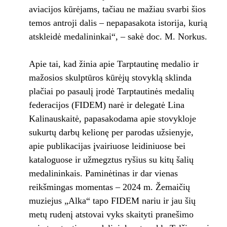
aviacijos kūrėjams, tačiau ne mažiau svarbi šios
temos antroji dalis – nepapasakota istorija, kurią
atskleidė medalininkai“, – sakė doc. M. Norkus.
Apie tai, kad žinia apie Tarptautinę medalio ir
mažosios skulptūros kūrėjų stovyklą sklinda
plačiai po pasaulį įrodė Tarptautinės medalių
federacijos (FIDEM) narė ir delegatė Lina
Kalinauskaitė, papasakodama apie stovykloje
sukurtų darbų kelionę per parodas užsienyje,
apie publikacijas įvairiuose leidiniuose bei
kataloguose ir užmegztus ryšius su kitų šalių
medalininkais. Paminėtinas ir dar vienas
reikšmingas momentas – 2024 m. Žemaičių
muziejus „Alka“ tapo FIDEM nariu ir jau šių
metų rudenį atstovai vyks skaityti pranešimo