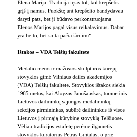
Elena Marija. Tradicija tęsis tol, kol krepšelis
grįš į namus. Puokštę ant krepšelio bandydavau
daryti pats, bet ji būdavo perkonstruojama
Elenos Marijos pagal visus reikalavimus. Dabar
yra be to, bet su ta pačia širdimi“.
Ištakos – VDA Telšių fakultete
Medalio meno ir mažosios skulptūros kūrėjų
stovyklos gimė Vilniaus dailės akademijos
(VDA) Telšių fakultete. Stovyklos ištakos siekia
1985 metus, kai Aloyzas Janušauskas, tuometinis
Lietuvos dailininkų sąjungos medalininkų
sekcijos pirmininkas, subūrė dailininkus iš visos
Lietuvos į pirmąją kūrybinę stovyklą Telšiuose.
Vėliau tradicijos estafetę perėmė ilgametis
stovyklos kuratorius Petras Gintalas, o prie