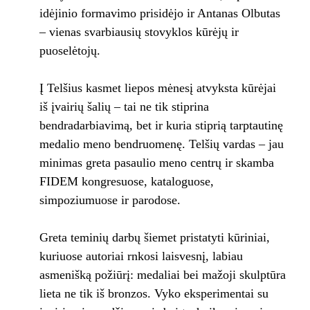
idėjinio formavimo prisidėjo ir Antanas Olbutas
– vienas svarbiausių stovyklos kūrėjų ir
puoselėtojų.
Į Telšius kasmet liepos mėnesį atvyksta kūrėjai
iš įvairių šalių – tai ne tik stiprina
bendradarbiavimą, bet ir kuria stiprią tarptautinę
medalio meno bendruomenę. Telšių vardas – jau
minimas greta pasaulio meno centrų ir skamba
FIDEM kongresuose, kataloguose,
simpoziumuose ir parodose.
Greta teminių darbų šiemet pristatyti kūriniai,
kuriuose autoriai rnkosi laisvesnį, labiau
asmenišką požiūrį: medaliai bei mažoji skulptūra
lieta ne tik iš bronzos. Vyko eksperimentai su