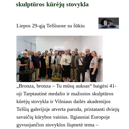
skulptūros kūrėjų stovykla
Liepos 29-ąją Telšiuose su šūkiu
„Bronza, bronza – Tu mūsų auksas“ baigėsi 41-
oji Tarptautinė medalio ir mažosios skulptūros
kūrėjų stovykla ir Vilniaus dailės akademijos
Telšių galerijoje atverta paroda, pristatanti dviejų
savaičių kūrybos vaisius. Ilgiausiai Europoje
gyvuojančios stovyklos šiųmetė tema –