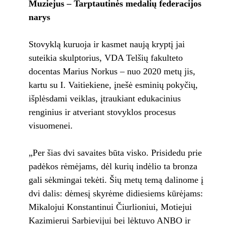
Muziejus – Tarptautinės medalių federacijos
narys
Stovyklą kuruoja ir kasmet naują kryptį jai
suteikia skulptorius, VDA Telšių fakulteto
docentas Marius Norkus – nuo 2020 metų jis,
kartu su I. Vaitiekiene, įnešė esminių pokyčių,
išplėsdami veiklas, įtraukiant edukacinius
renginius ir atveriant stovyklos procesus
visuomenei.
„Per šias dvi savaites būta visko. Prisidedu prie
padėkos rėmėjams, dėl kurių indėlio ta bronza
gali sėkmingai tekėti. Šių metų temą dalinome į
dvi dalis: dėmesį skyrėme didiesiems kūrėjams:
Mikalojui Konstantinui Čiurlioniui, Motiejui
Kazimierui Sarbievijui bei lėktuvo ANBO ir