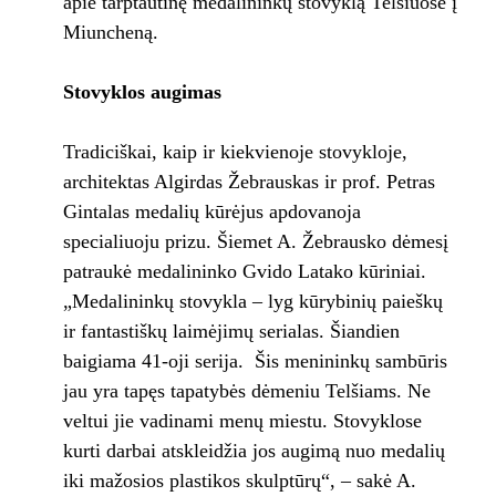
apie tarptautinę medalininkų stovyklą Telšiuose į
Miuncheną.
Stovyklos augimas
Tradiciškai, kaip ir kiekvienoje stovykloje,
architektas Algirdas Žebrauskas ir prof. Petras
Gintalas medalių kūrėjus apdovanoja
specialiuoju prizu. Šiemet A. Žebrausko dėmesį
patraukė medalininko Gvido Latako kūriniai.
„Medalininkų stovykla – lyg kūrybinių paieškų
ir fantastiškų laimėjimų serialas. Šiandien
baigiama 41-oji serija. Šis menininkų sambūris
jau yra tapęs tapatybės dėmeniu Telšiams. Ne
veltui jie vadinami menų miestu. Stovyklose
kurti darbai atskleidžia jos augimą nuo medalių
iki mažosios plastikos skulptūrų“, – sakė A.