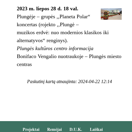
2023 m. liepos 28 d. 18 val.
Plungėje – grupės ,,Planeta Polar“
koncertas (rojekto ,,Plungė –
muzikos erdvė: nuo modernios klasikos iki
alternatyvos“ renginys).
Plungės kultūros centro informacija
Bonifaco Vengalio nuotraukoje – Plungės miesto
centras
Paskutinį kartą atnaujinta: 2024-04-22 12:14
Projektai
Remėjai
D.U.K.
Laiškai