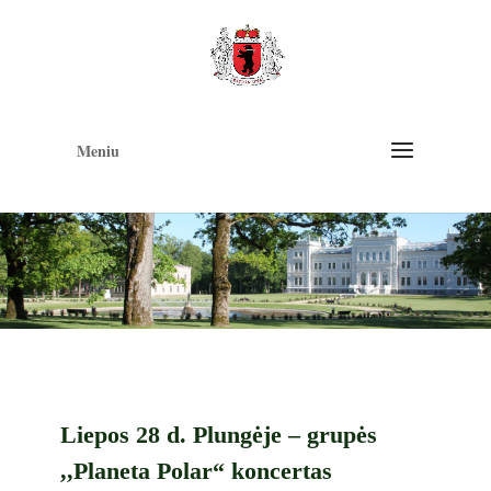
Op
too
Meniu
Liepos 28 d. Plungėje – grupės
,,Planeta Polar“ koncertas