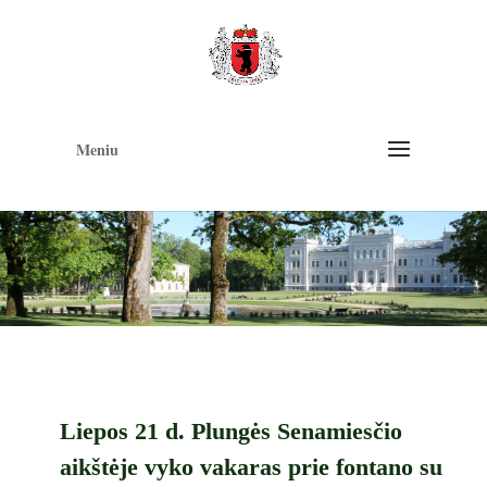
Op
too
Meniu
Liepos 21 d. Plungės Senamiesčio
aikštėje vyko vakaras prie fontano su