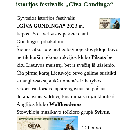
istorijos festivalis „Gīva Gondinga“
Gyvosios istorijos festivalis
„GĪVA GONDINGA“
2023 m.
liepos 15 d. vėl visus pakvietė ant
Gondingos piliakalnio!
Šiemet atkurtoje archeologinėje stovykloje buvo
ne tik kuršių rekonstrukcijos klubo
Pilsots
bei
kitų Lietuvos meistrų, bet ir svečių iš užsienio.
Čia pirmą kartą Lietuvoje buvo galima susitikti
su anglo-saksų aukštuomenės ir karybos
rekonstruktoriais, apsirengusiais su pačiais
detaliausiais valdovų kostiumais ir ginkluote iš
Anglijos klubo
Wulfheodenas
.
Stovykloje muzikavo folkloro grupė
Svirtis
.
Tai buvo