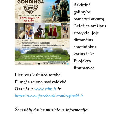
išskirtinė
galimybė
pamatyti atkurtą
Geležies amžiaus
stovyklą, joje
dirbančius
amatininkus,
karius ir kt.
Projektą
finansavo:
Lietuvos kultūros taryba
Plungės rajono savivaldybė
Išsamiau:
www.zdm.lt
ir
https://www.facebook.com/oginski.lt
Žemaičių dailės muziejaus informacija