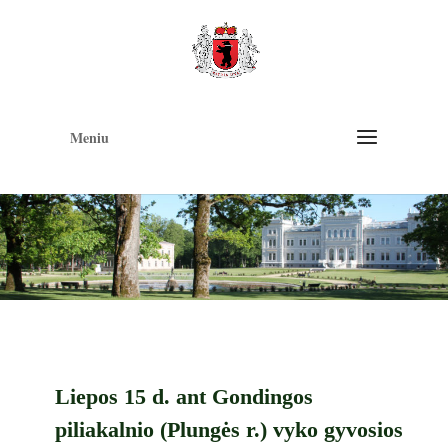
Op
too
Meniu
Liepos 15 d. ant Gondingos
piliakalnio (Plungės r.) vyko gyvosios