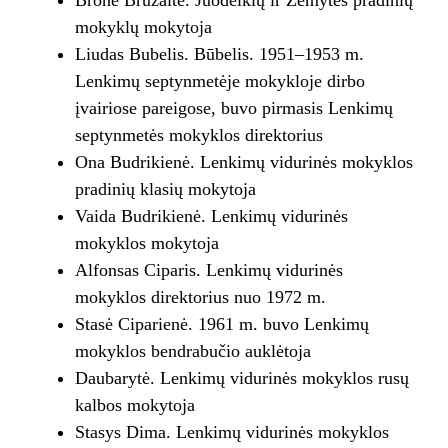
Bronė Bružaitė. Juodeikių ir Žemytės pradinių
mokyklų mokytoja
Liudas Bubelis. Būbelis. 1951–1953 m.
Lenkimų septynmetėje mokykloje dirbo
įvairiose pareigose, buvo pirmasis Lenkimų
septynmetės mokyklos direktorius
Ona Budrikienė. Lenkimų vidurinės mokyklos
pradinių klasių mokytoja
Vaida Budrikienė. Lenkimų vidurinės
mokyklos mokytoja
Alfonsas Ciparis. Lenkimų vidurinės
mokyklos direktorius nuo 1972 m.
Stasė Ciparienė. 1961 m. buvo Lenkimų
mokyklos bendrabučio auklėtoja
Daubarytė. Lenkimų vidurinės mokyklos rusų
kalbos mokytoja
Stasys Dima. Lenkimų vidurinės mokyklos