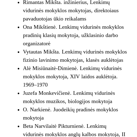
Rimantas Mikšta. inžinierius, Lenkimų
vidurinės mokyklos mokytojas, direktoiaus
pavaduotojas ūkio reikalams
Ona Mikštienė. Lenkimų vidurinės mokyklos
pradinių klasių mokytoja, užklasinio darbo
organizatorė
Vytautas Mikšta. Lenkimų vidurinės mokyklos
fizinio lavinimo mokytojas, klasės auklėtojas
Alė Misiūnaitė-Dimienė. Lenkimų vidurinės
mokyklos mokytoja, XIV laidos auklėtoja.
1969–1970
Juzefa Monkevičienė. Lenkimų vidurinės
mokyklos muzikos, biologijos mokytoja
O. Narkienė. Juodeikių pradinės mokyklos
mokytoja
Beta Narvilaitė Pikturnienė. Lenkimų
vidurinės mokyklos anglų kalbos mokytoja, II