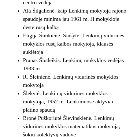
centro vedėja
Ala Šilgalienė. kaip Lenkimų mokytoja rajono
spaudoje minima jau 1961 m. Ji mokykloje
dėstė rusų kalbą
Eligija Šimkienė. Šiušytė. Lenkimų vidurinės
mokyklos rusų kalbos mokytoja, klausės
auklėtoja
Pranas Šiudeikis. Lenkimų mokyklos vedėjas
1933 m.
R. Šleinienė. Lenkimų vidurinės mokyklos
mokytoja
Šlekytė. Lenkimų vidurinės mokyklos
mokytoja, 1952 m. Lenkimuose aktyviai
platino spaudą
Bronė Puškoriutė Šlevinskienė. Lenkimų
vidurinės mokyklos matematikos mokytoja,
šokių kolektyvų vadovė