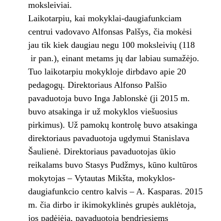
moksleiviai.
Laikotarpiu, kai mokyklai-daugiafunkciam
centrui vadovavo Alfonsas Palšys, čia mokėsi
jau tik kiek daugiau negu 100 moksleivių (118
ir pan.), einant metams jų dar labiau sumažėjo.
Tuo laikotarpiu mokykloje dirbdavo apie 20
pedagogų. Direktoriaus Alfonso Palšio
pavaduotoja buvo Inga Jablonskė (ji 2015 m.
buvo atsakinga ir už mokyklos viešuosius
pirkimus). Už pamokų kontrolę buvo atsakinga
direktoriaus pavaduotoja ugdymui Stanislava
Šaulienė. Direktoriaus pavaduotojas ūkio
reikalams buvo Stasys Pudžmys, kūno kultūros
mokytojas – Vytautas Mikšta, mokyklos-
daugiafunkcio centro kalvis – A. Kasparas. 2015
m. čia dirbo ir ikimokyklinės grupės auklėtoja,
jos padėjėja, pavaduotoja bendriesiems