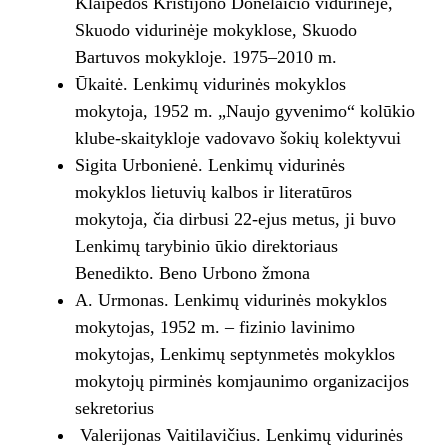
Klaipėdos Kristijono Donelaičio vidurinėje,
Skuodo vidurinėje mokyklose, Skuodo
Bartuvos mokykloje. 1975–2010 m.
Ūkaitė. Lenkimų vidurinės mokyklos
mokytoja, 1952 m. „Naujo gyvenimo“ kolūkio
klube-skaitykloje vadovavo šokių kolektyvui
Sigita Urbonienė. Lenkimų vidurinės
mokyklos lietuvių kalbos ir literatūros
mokytoja, čia dirbusi 22-ejus metus, ji buvo
Lenkimų tarybinio ūkio direktoriaus
Benedikto. Beno Urbono žmona
A. Urmonas. Lenkimų vidurinės mokyklos
mokytojas, 1952 m. – fizinio lavinimo
mokytojas, Lenkimų septynmetės mokyklos
mokytojų pirminės komjaunimo organizacijos
sekretorius
Valerijonas Vaitilavičius. Lenkimų vidurinės