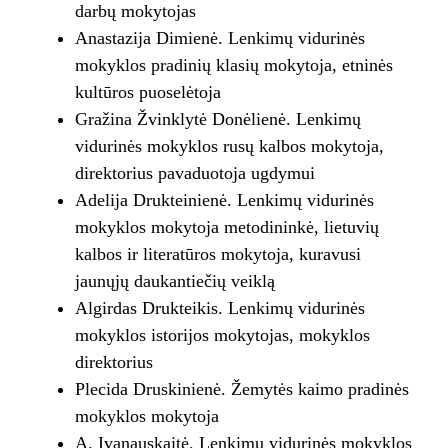
darbų mokytojas
Anastazija Dimienė. Lenkimų vidurinės
mokyklos pradinių klasių mokytoja, etninės
kultūros puoselėtoja
Gražina Žvinklytė Donėlienė. Lenkimų
vidurinės mokyklos rusų kalbos mokytoja,
direktorius pavaduotoja ugdymui
Adelija Drukteinienė. Lenkimų vidurinės
mokyklos mokytoja metodininkė, lietuvių
kalbos ir literatūros mokytoja, kuravusi
jaunųjų daukantiečių veiklą
Algirdas Drukteikis. Lenkimų vidurinės
mokyklos istorijos mokytojas, mokyklos
direktorius
Plecida Druskinienė. Žemytės kaimo pradinės
mokyklos mokytoja
A. Ivanauskaitė. Lenkimų vidurinės mokyklos