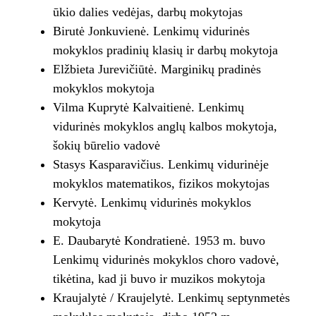
ūkio dalies vedėjas, darbų mokytojas
Birutė Jonkuvienė. Lenkimų vidurinės
mokyklos pradinių klasių ir darbų mokytoja
Elžbieta Jurevičiūtė. Marginikų pradinės
mokyklos mokytoja
Vilma Kuprytė Kalvaitienė. Lenkimų
vidurinės mokyklos anglų kalbos mokytoja,
šokių būrelio vadovė
Stasys Kasparavičius. Lenkimų vidurinėje
mokyklos matematikos, fizikos mokytojas
Kervytė. Lenkimų vidurinės mokyklos
mokytoja
E. Daubarytė Kondratienė. 1953 m. buvo
Lenkimų vidurinės mokyklos choro vadovė,
tikėtina, kad ji buvo ir muzikos mokytoja
Kraujalytė / Kraujelytė. Lenkimų septynmetės