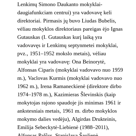
Lenkimų Simono Daukanto mokyklai-
daugiafunkciam centrui) yra vadovavę keli
direktoriai. Pirmasis jų buvo Liudas Bubelis,
vėliau mokyklos direktoriaus pareigas ėjo Ignas
Gutauskas (I. Gutauskas kurį laiką yra
vadovavęs ir Lenkimų septynmetei mokyklai,
pvz., 1951–1952 mokslo metais), vėliau
mokyklai yra vadovavę: Ona Beinorytė,
Alfonsas Ciparis (mokyklai vadovavo nuo 1959
m.), Vaclovas Kurmis (mokyklai vadovavo nuo
1962 m.), Irena Ramaneckienė (direktore dirbo
1974–1978 m.), Kazimieras Šlevinskis (kaip
mokytojas rajono spaudoje jis minimas 1961 ir
ankstesniais metais, 1961 m. dirbo mokyklos
mokymo dalies vedėju), Algirdas Drukteinis,
Emilija Sebeckytė-Liebienė (1988–2011),
Alfonsas Palšys, Stanislava Šaulienė.