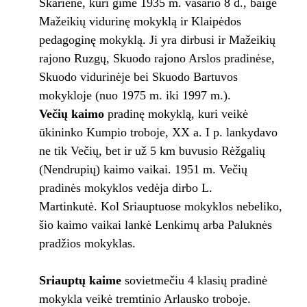
Skarienė, kuri gimė 1935 m. vasario 8 d., baigė
Mažeikių vidurinę mokyklą ir Klaipėdos
pedagoginę mokyklą. Ji yra dirbusi ir Mažeikių
rajono Ruzgų, Skuodo rajono Arslos pradinėse,
Skuodo vidurinėje bei Skuodo Bartuvos
mokykloje (nuo 1975 m. iki 1997 m.).
Večių kaimo
pradinę mokyklą, kuri veikė
ūkininko Kumpio troboje, XX a. I p. lankydavo
ne tik Večių, bet ir už 5 km buvusio Rėžgalių
(Nendrupių) kaimo vaikai. 1951 m. Večių
pradinės mokyklos vedėja dirbo L.
Martinkutė. Kol Sriauptuose mokyklos nebeliko,
šio kaimo vaikai lankė Lenkimų arba Paluknės
pradžios mokyklas.
Sriauptų kaime
sovietmečiu 4 klasių pradinė
mokykla veikė tremtinio Arlausko troboje.