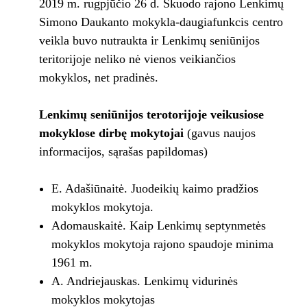
2019 m. rugpjūčio 26 d. Skuodo rajono Lenkimų
Simono Daukanto mokykla-daugiafunkcis centro
veikla buvo nutraukta ir Lenkimų seniūnijos
teritorijoje neliko nė vienos veikiančios
mokyklos, net pradinės.
Lenkimų seniūnijos terotorijoje veikusiose
mokyklose dirbę mokytojai
(gavus naujos
informacijos, sąrašas papildomas)
E. Adašiūnaitė. Juodeikių kaimo pradžios
mokyklos mokytoja.
Adomauskaitė. Kaip Lenkimų septynmetės
mokyklos mokytoja rajono spaudoje minima
1961 m.
A. Andriejauskas. Lenkimų vidurinės
mokyklos mokytojas