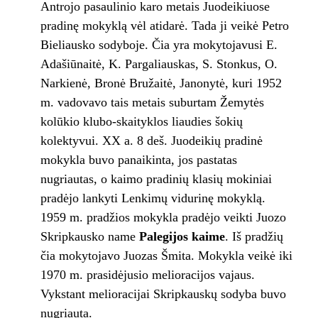
Antrojo pasaulinio karo metais Juodeikiuose
pradinę mokyklą vėl atidarė. Tada ji veikė Petro
Bieliausko sodyboje. Čia yra mokytojavusi E.
Adašiūnaitė, K. Pargaliauskas, S. Stonkus, O.
Narkienė, Bronė Bružaitė, Janonytė, kuri 1952
m. vadovavo tais metais suburtam Žemytės
kolūkio klubo-skaityklos liaudies šokių
kolektyvui. XX a. 8 deš. Juodeikių pradinė
mokykla buvo panaikinta, jos pastatas
nugriautas, o kaimo pradinių klasių mokiniai
pradėjo lankyti Lenkimų vidurinę mokyklą.
1959 m. pradžios mokykla pradėjo veikti Juozo
Skripkausko name
Palegijos kaime
. Iš pradžių
čia mokytojavo Juozas Šmita. Mokykla veikė iki
1970 m. prasidėjusio melioracijos vajaus.
Vykstant melioracijai Skripkauskų sodyba buvo
nugriauta.