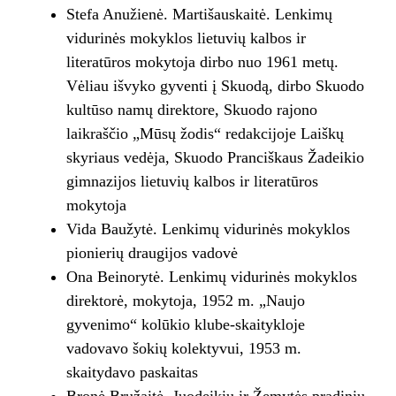
Stefa Anužienė. Martišauskaitė. Lenkimų
vidurinės mokyklos lietuvių kalbos ir
literatūros mokytoja dirbo nuo 1961 metų.
Vėliau išvyko gyventi į Skuodą, dirbo Skuodo
kultūso namų direktore, Skuodo rajono
laikraščio „Mūsų žodis“ redakcijoje Laiškų
skyriaus vedėja, Skuodo Pranciškaus Žadeikio
gimnazijos lietuvių kalbos ir literatūros
mokytoja
Vida Baužytė. Lenkimų vidurinės mokyklos
pionierių draugijos vadovė
Ona Beinorytė. Lenkimų vidurinės mokyklos
direktorė, mokytoja, 1952 m. „Naujo
gyvenimo“ kolūkio klube-skaitykloje
vadovavo šokių kolektyvui, 1953 m.
skaitydavo paskaitas