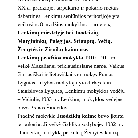
XX a. pradžioje, tarpukario ir pokario metais
dabartinės Lenkimų seniūnijos teritorijoje yra
veikusios 8 pradžios mokyklos – po vieną
Lenkimų miestelyje bei Juodeikių,
Margininkų, Palegijos, Sriauptų, Večių,
Žemytės ir Žirnikų kaimuose.
Lenkimų pradžios mokykla
1910–1911 m.
veikė Mazalienei priklausiusiame name. Vaikus
čia rusiškai ir lietuviškai yra mokęs Pranas
Lygutas, tikybos mokytoju yra dirbęs kun.
Stanislovas Lygutas, Lenkimų mokyklos vedėju
– Vičiulis,1933 m. Lenkimų mokyklos vedėjas
buvo Pranas Šiudeikis
Pradinė mokykla
Juodeikių kaime
buvo įkurta
tarpukariu. Ji veikė Galdikų sodyboje. 1932 m.
Juodeikių mokyklą perkėlė į Žemytės kaimą.