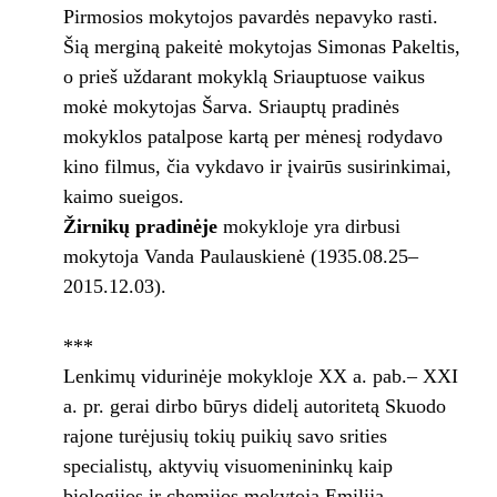
Pirmosios mokytojos pavardės nepavyko rasti.
Šią merginą pakeitė mokytojas Simonas Pakeltis,
o prieš uždarant mokyklą Sriauptuose vaikus
mokė mokytojas Šarva. Sriauptų pradinės
mokyklos patalpose kartą per mėnesį rodydavo
kino filmus, čia vykdavo ir įvairūs susirinkimai,
kaimo sueigos.
Žirnikų pradinėje
mokykloje yra dirbusi
mokytoja Vanda Paulauskienė (1935.08.25–
2015.12.03).
***
Lenkimų vidurinėje mokykloje XX a. pab.– XXI
a. pr. gerai dirbo būrys didelį autoritetą Skuodo
rajone turėjusių tokių puikių savo srities
specialistų, aktyvių visuomenininkų kaip
biologijos ir chemijos mokytoja Emilija