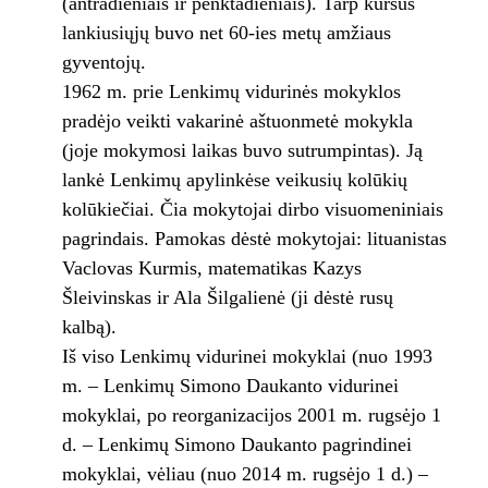
(antradieniais ir penktadieniais). Tarp kursus
lankiusiųjų buvo net 60-ies metų amžiaus
gyventojų.
1962 m. prie Lenkimų vidurinės mokyklos
pradėjo veikti vakarinė aštuonmetė mokykla
(joje mokymosi laikas buvo sutrumpintas). Ją
lankė Lenkimų apylinkėse veikusių kolūkių
kolūkiečiai. Čia mokytojai dirbo visuomeniniais
pagrindais. Pamokas dėstė mokytojai: lituanistas
Vaclovas Kurmis, matematikas Kazys
Šleivinskas ir Ala Šilgalienė (ji dėstė rusų
kalbą).
Iš viso Lenkimų vidurinei mokyklai (nuo 1993
m. – Lenkimų Simono Daukanto vidurinei
mokyklai, po reorganizacijos 2001 m. rugsėjo 1
d. – Lenkimų Simono Daukanto pagrindinei
mokyklai, vėliau (nuo 2014 m. rugsėjo 1 d.) –