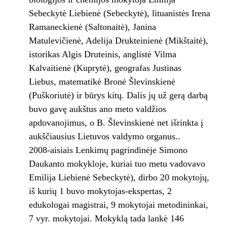
Sebeckytė Liebienė (Sebeckytė), lituanistės Irena
Ramaneckienė (Saltonaitė), Janina
Matulevičienė, Adelija Drukteinienė (Mikštaitė),
istorikas Algis Druteinis, anglistė Vilma
Kalvaitienė (Kuprytė), geografas Justinas
Liebus, matematikė Bronė Šlevinskienė
(Puškoriutė) ir būrys kitų. Dalis jų už gerą darbą
buvo gavę aukštus ano meto valdžios
apdovanojimus, o B. Šlevinskienė net išrinkta į
aukščiausius Lietuvos valdymo organus..
2008-aisiais Lenkimų pagrindinėje Simono
Daukanto mokykloje, kuriai tuo metu vadovavo
Emilija Liebienė Sebeckytė), dirbo 20 mokytojų,
iš kurių 1 buvo mokytojas-ekspertas, 2
edukologai magistrai, 9 mokytojai metodininkai,
7 vyr. mokytojai. Mokyklą tada lankė 146