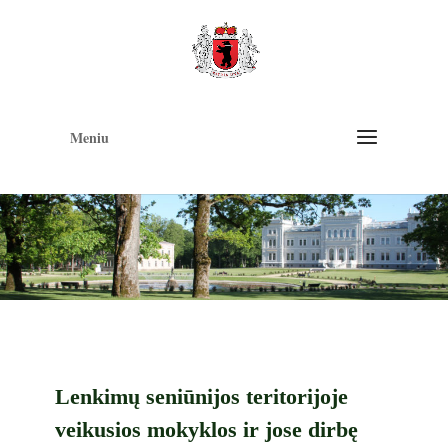
Op
too
Meniu
Lenkimų seniūnijos teritorijoje
veikusios mokyklos ir jose dirbę