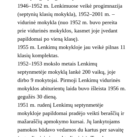
1946–1952 m. Lenkimuose veikė progimnazija
(septynių klasių mokykla), 1952–2001 m. –
vidurinė mokykla (nuo 1952 m. buvo pereita
prie vidurinės mokyklos, kasmet joje įvedant
papildomai po vieną klasę).
1955 m. Lenkimų mokykloje jau veikė pilnas 11
klasių komplektas.
1952–1953 mokslo metais Lenkimų
septynmetėje mokyklą lankė 200 vaikų, joje
dirbo 9 mokytojai. Pirmoji Lenkimų vidurinės
mokyklos abiturientų laida buvo išleista 1956 m.
gegužės 30 dieną.
1951 m. rudenį Lenkimų septynmetėje
mokykloje papildomai pradėjo veikti beraščių ir
mažaraščių apmokymo kursai. Jų lankytojams
pamokos būdavo vedamos du kartus per savaitę