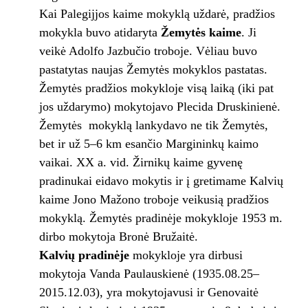
Kai Palegijjos kaime mokyklą uždarė, pradžios
mokykla buvo atidaryta
Žemytės kaime
. Ji
veikė Adolfo Jazbučio troboje. Vėliau buvo
pastatytas naujas Žemytės mokyklos pastatas.
Žemytės pradžios mokykloje visą laiką (iki pat
jos uždarymo) mokytojavo Plecida Druskinienė.
Žemytės mokyklą lankydavo ne tik Žemytės,
bet ir už 5–6 km esančio Margininkų kaimo
vaikai. XX a. vid. Žirnikų kaime gyvenę
pradinukai eidavo mokytis ir į gretimame Kalvių
kaime Jono Mažono troboje veikusią pradžios
mokyklą. Žemytės pradinėje mokykloje 1953 m.
dirbo mokytoja Bronė Bružaitė.
Kalvių pradinėje
mokykloje yra dirbusi
mokytoja Vanda Paulauskienė (1935.08.25–
2015.12.03), yra mokytojavusi ir Genovaitė