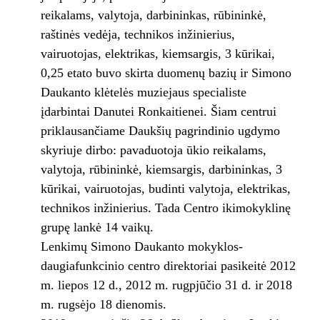
reikalams, valytoja, darbininkas, rūbininkė,
raštinės vedėja, technikos inžinierius,
vairuotojas, elektrikas, kiemsargis, 3 kūrikai,
0,25 etato buvo skirta duomenų bazių ir Simono
Daukanto klėtelės muziejaus specialiste
įdarbintai Danutei Ronkaitienei. Šiam centrui
priklausančiame Daukšių pagrindinio ugdymo
skyriuje dirbo: pavaduotoja ūkio reikalams,
valytoja, rūbininkė, kiemsargis, darbininkas, 3
kūrikai, vairuotojas, budinti valytoja, elektrikas,
technikos inžinierius. Tada Centro ikimokyklinę
grupę lankė 14 vaikų.
Lenkimų Simono Daukanto mokyklos-
daugiafunkcinio centro direktoriai pasikeitė 2012
m. liepos 12 d., 2012 m. rugpjūčio 31 d. ir 2018
m. rugsėjo 18 dienomis.