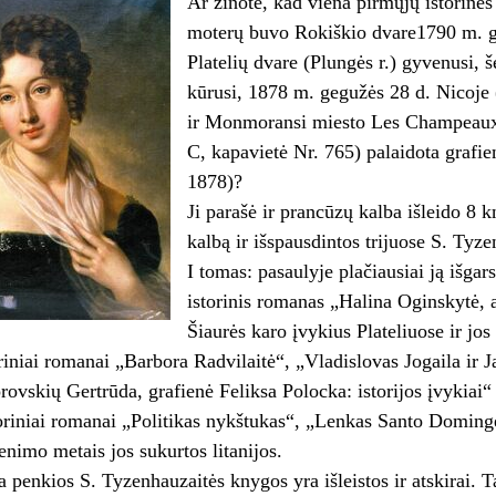
Ar žinote, kad viena pirmųjų istorinės
moterų buvo Rokiškio dvare1790 m. 
Platelių dvare (Plungės r.) gyvenusi, 
kūrusi, 1878 m. gegužės 28 d. Nicoje 
ir Monmoransi miesto Les Champeaux
C, kapavietė Nr. 765) palaidota grafi
1878)?
Ji parašė ir prancūzų kalba išleido 8 kn
kalbą ir išspausdintos trijuose S. Ty
I tomas: pasaulyje plačiausiai ją išga
istorinis romanas „Halina Oginskytė, 
Šiaurės karo įvykius Plateliuose ir jos
oriniai romanai „Barbora Radvilaitė“, „Vladislovas Jogaila ir 
vskių Gertrūda, grafienė Feliksa Polocka: istorijos įvykiai“ 
toriniai romanai „Politikas nykštukas“, „Lenkas Santo Dominge,
enimo metais jos sukurtos litanijos.
a penkios S. Tyzenhauzaitės knygos yra išleistos ir atskirai.