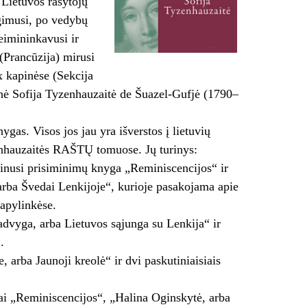
 Lietuvos rašytojų
gimusi, po vedybų
šeimininkavusi ir
(Prancūzija) mirusi
 kapinėse (Sekcija
enė Sofija Tyzenhauzaitė de Šuazel-Gufjė (1790–
ygas. Visos jos jau yra išverstos į lietuvių
zenhauzaitės RAŠTŲ tomuose. Jų turinys:
rsinusi prisiminimų knyga „Reminiscencijos“ ir
arba Švedai Lenkijoje“, kurioje pasakojama apie
 apylinkėse.
Jadvyga, arba Lietuvos sąjunga su Lenkija“ ir
.
 arba Jaunoji kreolė“ ir dvi paskutiniaisiais
 Tai „Reminiscencijos“, „Halina Oginskytė, arba