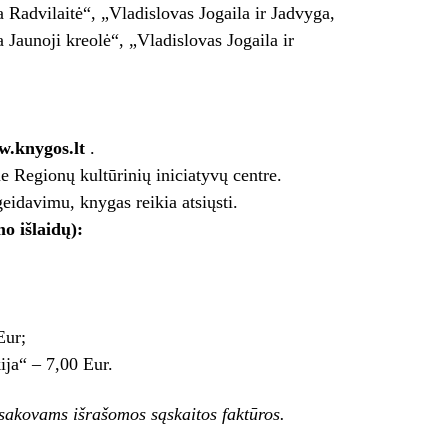
Radvilaitė“, „Vladislovas Jogaila ir Jadvyga,
Jaunoji kreolė“, „Vladislovas Jogaila ir
w.knygos.lt
.
e Regionų kultūrinių iniciatyvų centre.
eidavimu, knygas reikia atsiųsti.
o išlaidų):
Eur;
ija“ – 7,00 Eur.
akovams išrašomos sąskaitos faktūros.