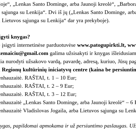
oje“, „Lenkas Santo Dominge, arba Jaunoji kreolė“, „Barbora 
 sąjunga su Lenkija“. Dvi iš jų („Lenkas Santo Dominge, arba 
 Lietuvos sąjunga su Lenkija“ dar yra prekyboje).
igyti knygas?
 įsigyti internetinėse parduotuvėse
www.patogupirkti.lt, ww
zemaiciu@gmail.com
galima užsisakyti ir knygas išleidusiam
ia nurodyti užsakovo vardą, pavardę, adresą, kuriuo, Jūsų pag
Regionų kultūrinių iniciatyvų centre (kaina be persiuntim
enhauzaitė. RAŠTAI, t. 1 – 10 Eur;
enhauzaitė. RAŠTAI, t. 2 – 9 Eur;
enhauzaitė. RAŠTAI, t. 3 – 12 Eur;
enhauzaitė „Lenkas Santo Dominge, arba Jaunoji kreolė“ – 6 
enhauzaitė Vladislovas Jogaila, arba Lietuvos sąjunga su Lenk
nygas, papildomai apmokama ir už persiuntimo paslaugas. Užs