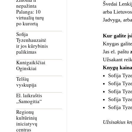
Švedai Lenkij
nepažinta
Palanga: 10
arba Lietuvos
virtualių turų
Jadvyga, arba
po kurortą
Sofija
Kur galite įs
Tyzenhauzaitė
Knygas galite
ir jos kūrybinis
palikimas
Jas el. paštu
Užsakant reik
Kunigaikščiai
Knygų kaina 
Oginskiai
Sofija Tyz
Telšių
Sofija Tyz
vyskupija
Sofija Tyz
El. laikraštis
Sofija Tyz
„Samogitia“
Sofija Tyz
Regionų
kultūrinių
Užsisakius k
iniciatyvų
centras