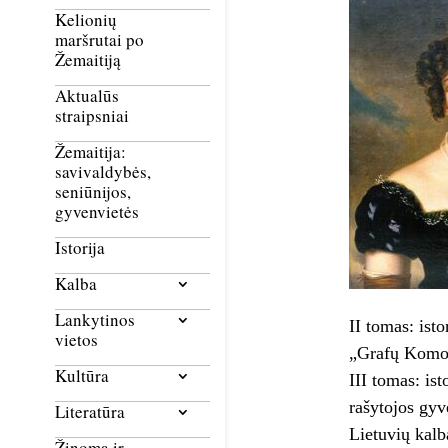
Kelionių
maršrutai po
Žemaitiją
Aktualūs
straipsniai
Žemaitija:
savivaldybės,
seniūnijos,
gyvenvietės
Istorija
Kalba
Lankytinos
II tomas: ist
vietos
„Grafų Komoro
Kultūra
III tomas: is
rašytojos gyv
Literatūra
Lietuvių kalb
Žinoma ir