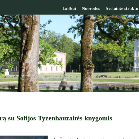
Laiškai
Nuorodos
Svetainės struktū
rą su Sofijos Tyzenhauzaitės knygomis