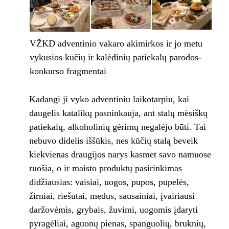
VŽKD adventinio vakaro akimirkos ir jo metu
vykusios kūčių ir kalėdinių patiekalų parodos-
konkurso fragmentai
Kadangi ji vyko adventiniu laikotarpiu, kai
daugelis katalikų pasninkauja, ant stalų mėsiškų
patiekalų, alkoholinių gėrimų negalėjo būti. Tai
nebuvo didelis iššūkis, nes kūčių stalą beveik
kiekvienas draugijos narys kasmet savo namuose
ruošia, o ir maisto produktų pasirinkimas
didžiausias: vaisiai, uogos, pupos, pupelės,
žirniai, riešutai, medus, sausainiai, įvairiausi
daržovėmis, grybais, žuvimi, uogomis įdaryti
pyragėliai, aguonų pienas, spanguolių, bruknių,