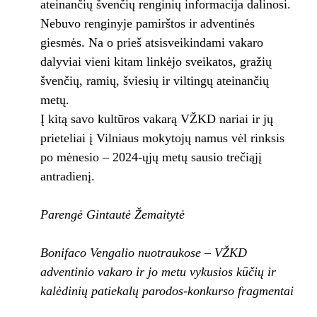
ateinančių švenčių renginių informacija dalinosi.
Nebuvo renginyje pamirštos ir adventinės
giesmės. Na o prieš atsisveikindami vakaro
dalyviai vieni kitam linkėjo sveikatos, gražių
švenčių, ramių, šviesių ir viltingų ateinančių
metų.
Į kitą savo kultūros vakarą VŽKD nariai ir jų
prieteliai į Vilniaus mokytojų namus vėl rinksis
po mėnesio – 2024-ųjų metų sausio trečiąjį
antradienį.
Parengė Gintautė Žemaitytė
Bonifaco Vengalio nuotraukose – VŽKD
adventinio vakaro ir jo metu vykusios kūčių ir
kalėdinių patiekalų parodos-konkurso fragmentai