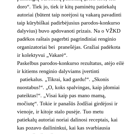
doro“. Tiek jo, tiek ir kitų paminėtų patiekalų
autoriai (būtent taip norėjosi tą vakarą pavadinti
taip kūrybiškai padirbėjusius parodos-konkurso
dalyvius) buvo apdovanoti prizais. Na o VŽKD
padėkos raštais pagerbti pagrindiniai renginio
organizatoriai bei pranešėjas. Gražiai padėkota
ir kolektyvui „Vakarė“.
Paskelbus parodos-konkurso rezultatus, atėjo eilė
ir kitiems renginio dalyviams įvertinti
patiekalus. „Tikrai, kad gardu!“. „Skonis
nuostabus!“. „O, koks spalvingas, kaip įdomiai
pateiktas!“. „Visai kaip pas mano mamą,
močiutę“. Tokie ir panašūs žodžiai girdėjosi ir
vienoje, ir kitoje stalo pusėje. Tuo metu
patiekalų autoriai noriai dalinosi receptais, kai
kas pozavo dailininkui, kai kas svarbiausia