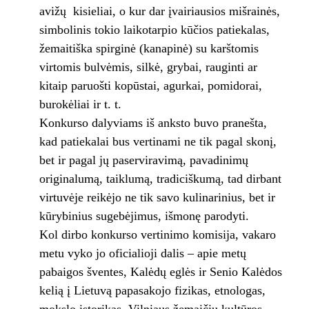
avižų kisieliai, o kur dar įvairiausios mišrainės,
simbolinis tokio laikotarpio kūčios patiekalas,
žemaitiška spirginė (kanapinė) su karštomis
virtomis bulvėmis, silkė, grybai, rauginti ar
kitaip paruošti kopūstai, agurkai, pomidorai,
burokėliai ir t. t.
Konkurso dalyviams iš anksto buvo pranešta,
kad patiekalai bus vertinami ne tik pagal skonį,
bet ir pagal jų paserviravimą, pavadinimų
originalumą, taiklumą, tradiciškumą, tad dirbant
virtuvėje reikėjo ne tik savo kulinarinius, bet ir
kūrybinius sugebėjimus, išmonę parodyti.
Kol dirbo konkurso vertinimo komisija, vakaro
metu vyko jo oficialioji dalis – apie metų
pabaigos šventes, Kalėdų eglės ir Senio Kalėdos
kelią į Lietuvą papasakojo fizikas, etnologas,