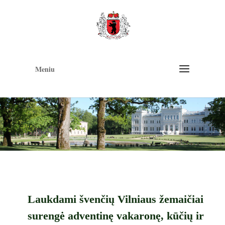
Op
too
Meniu
Laukdami švenčių Vilniaus žemaičiai
surengė adventinę vakaronę, kūčių ir