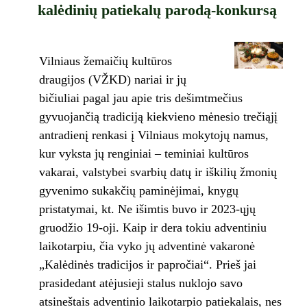
kalėdinių patiekalų parodą-konkursą
Vilniaus žemaičių kultūros
draugijos (VŽKD) nariai ir jų
bičiuliai pagal jau apie tris dešimtmečius
gyvuojančią tradiciją kiekvieno mėnesio trečiąjį
antradienį renkasi į Vilniaus mokytojų namus,
kur vyksta jų renginiai – teminiai kultūros
vakarai, valstybei svarbių datų ir iškilių žmonių
gyvenimo sukakčių paminėjimai, knygų
pristatymai, kt. Ne išimtis buvo ir 2023-ųjų
gruodžio 19-oji. Kaip ir dera tokiu adventiniu
laikotarpiu, čia vyko jų adventinė vakaronė
„Kalėdinės tradicijos ir papročiai“. Prieš jai
prasidedant atėjusieji stalus nuklojo savo
atsineštais adventinio laikotarpio patiekalais, nes