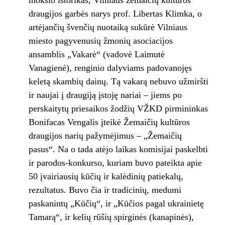
mokslo istorikas, Vilniaus žemaičių kultūros
draugijos garbės narys prof. Libertas Klimka, o
artėjančių švenčių nuotaiką sukūrė Vilniaus
miesto pagyvenusių žmonių asociacijos
ansamblis „Vakarė“ (vadovė Laimutė
Vanagienė), renginio dalyviams padovanojęs
keletą skambių dainų. Tą vakarą nebuvo užmiršti
ir naujai į draugiją įstoję nariai – jiems po
perskaitytų priesaikos žodžių VŽKD pirmininkas
Bonifacas Vengalis įteikė Žemaičių kultūros
draugijos narių pažymėjimus – „Žemaičių
pasus“. Na o tada atėjo laikas komisijai paskelbti
ir parodos-konkurso, kuriam buvo pateikta apie
50 įvairiausių kūčių ir kalėdinių patiekalų,
rezultatus. Buvo čia ir tradicinių, medumi
paskanintų „Kūčių“, ir „Kūčios pagal ukrainietę
Tamarą“, ir kelių rūšių spirginės (kanapinės),