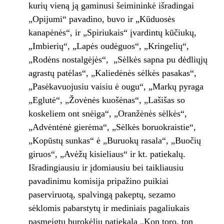
kurių vieną ją gaminusi šeimininkė išradingai
„Opijumi“ pavadino, buvo ir „Kūduosės
kanapėnės“, ir „Spiriukais“ įvardintų kūčiukų,
„Imbierių“, „Lapės oudėguos“, „Kringelių“,
„Rodėns nostalgėjės“, „Sėlkės sapna pu dėdliųjų
agrastų patėlas“, „Kaliedėnės sėlkės pasakas“,
„Pasėkavuojusiu vaisiu ė ougu“, „Markų pyraga
„Eglutė“, „Žovėnės kuošėnas“, „Lašišas so
koskeliem ont snėiga“, „Oranžėnės sėlkės“,
„Advėntėnė gierėma“, „Sėlkės boruokraistie“,
„Kopūstų sunkas“ ė „Buruokų rasala“, „Buočių
giruos“, „Avėžų kisieliaus“ ir kt. patiekalų.
Išradingiausiu ir įdomiausiu bei taikliausiu
pavadinimu komisija pripažino puikiai
paserviruotą, spalvingą pakeptų, sezamo
sėklomis pabarstytų ir mediniais pagaliukais
pasmeigtų burokėlių patiekalą „Kon toro, ton