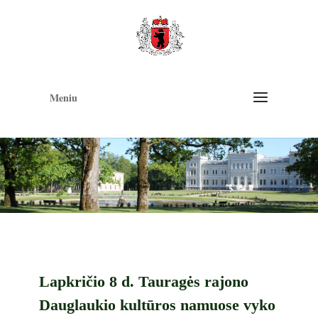
Op
too
Meniu
Lapkričio 8 d. Tauragės rajono
Dauglaukio kultūros namuose vyko