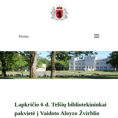
Op
too
Meniu
Lapkričio 6 d. Telšių bibliotekininkai
pakvietė į Vaidoto Aloyzo Žvirblio