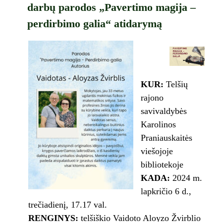
darbų parodos „Pavertimo magija –
perdirbimo galia“ atidarymą
KUR:
Telšių
rajono
savivaldybės
Karolinos
Praniauskaitės
viešojoje
bibliotekoje
KADA:
2024 m.
lapkričio 6 d.,
trečiadienį, 17.17 val.
RENGINYS:
telšiškio Vaidoto Aloyzo Žvirblio