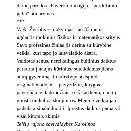
darbų parodos „Pavertimo magija – perdirbimo
galia“ atidarymas.
***
V. A. Žvirblis – mokytojas, jau 33 metus
ugdantis mokinius fizikos ir matematikos srityje.
Savo profesines žinias jis derina su kūrybine
veikla, kuri tapo jo laisvalaikio aistra.
Vaidotas senus, nereikalingus buitinius daiktus
perkuria į naujus kūrinius, suteikdamas jiems
antrą gyvenimą. Jo kūryboje atsispindi
originalios idėjos – pavyzdžiui, knygos
paverčiamos laikrodžiais, o iš kasdienių daiktų
gimsta unikalios skulptūros. Meninė veikla jam
padeda atsipalaiduoti ir įprastus daiktus pamatyti
visai kitomis akimis.
Telšių rajono savivaldybės Karolinos