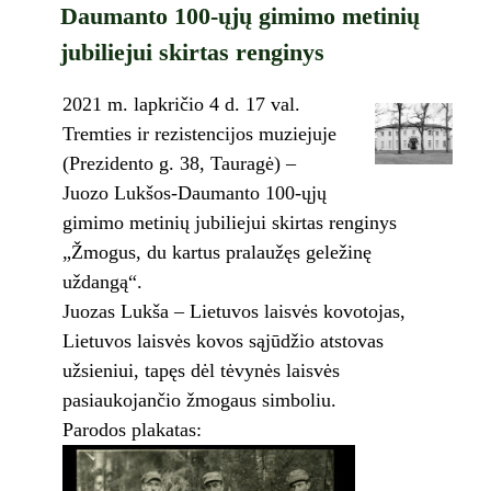
Daumanto 100-ųjų gimimo metinių
jubiliejui skirtas renginys
2021 m. lapkričio 4 d. 17 val.
Tremties ir rezistencijos muziejuje
(Prezidento g. 38, Tauragė) –
Juozo Lukšos-Daumanto 100-ųjų
gimimo metinių jubiliejui skirtas renginys
„Žmogus, du kartus pralaužęs geležinę
uždangą“.
Juozas Lukša – Lietuvos laisvės kovotojas,
Lietuvos laisvės kovos sąjūdžio atstovas
užsieniui, tapęs dėl tėvynės laisvės
pasiaukojančio žmogaus simboliu.
Parodos plakatas: