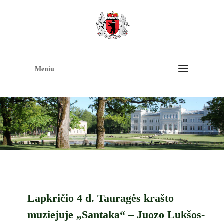
Op
too
Meniu
Lapkričio 4 d. Tauragės krašto
muziejuje „Santaka“ – Juozo Lukšos-