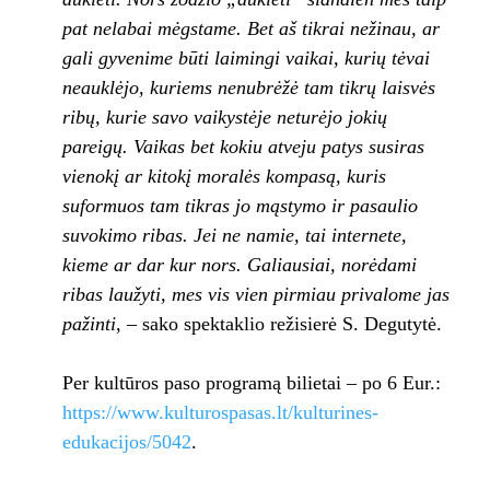
pat nelabai mėgstame. Bet aš tikrai nežinau, ar
gali gyvenime būti laimingi vaikai, kurių tėvai
neauklėjo, kuriems nenubrėžė tam tikrų laisvės
ribų, kurie savo vaikystėje neturėjo jokių
pareigų. Vaikas bet kokiu atveju patys susiras
vienokį ar kitokį moralės kompasą, kuris
suformuos tam tikras jo mąstymo ir pasaulio
suvokimo ribas. Jei ne namie, tai internete,
kieme ar dar kur nors. Galiausiai, norėdami
ribas laužyti, mes vis vien pirmiau privalome jas
pažinti
, – sako spektaklio režisierė S. Degutytė.
Per kultūros paso programą bilietai – po 6 Eur.:
https://www.kulturospasas.lt/kulturines-
edukacijos/5042
.