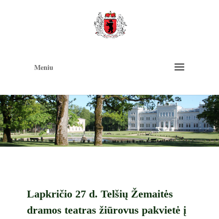
Op
too
Meniu
Lapkričio 27 d. Telšių Žemaitės
dramos teatras žiūrovus pakvietė į