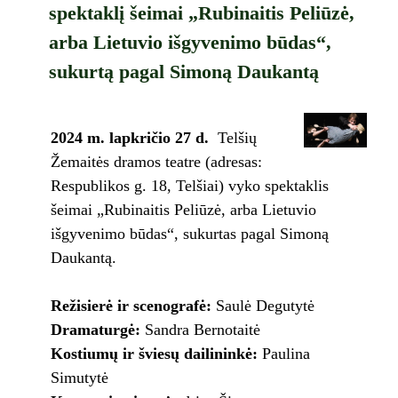
spektaklį šeimai „Rubinaitis Peliūzė,
arba Lietuvio išgyvenimo būdas“,
sukurtą pagal Simoną Daukantą
2024 m. lapkričio 27 d.
Telšių
Žemaitės dramos teatre (adresas:
Respublikos g. 18, Telšiai)
vyko s
pektaklis
šeimai „Rubinaitis Peliūzė, arba Lietuvio
išgyvenimo būdas“, sukurtas pagal Simoną
Daukantą.
Režisierė ir s
cenografė:
Saulė Degutytė
Dramaturgė:
Sandra Bernotaitė
Kostiumų ir šviesų dailininkė:
Paulina
Simutytė