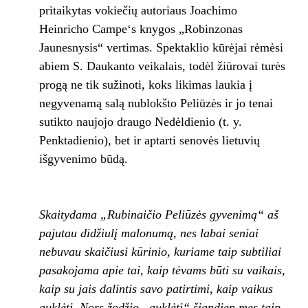
pritaikytas vokiečių autoriaus Joachimo
Heinricho Campe‘s knygos „Robinzonas
Jaunesnysis“ vertimas. Spektaklio kūrėjai rėmėsi
abiem S. Daukanto veikalais, todėl žiūrovai turės
progą ne tik sužinoti, koks likimas laukia į
negyvenamą salą nublokšto Peliūzės ir jo tenai
sutikto naujojo draugo Nedėldienio (t. y.
Penktadienio), bet ir aptarti senovės lietuvių
išgyvenimo būdą.
Skaitydama „Rubinaičio Peliūzės gyvenimą“ aš
pajutau didžiulį malonumą, nes labai seniai
nebuvau skaičiusi kūrinio, kuriame taip subtiliai
pasakojama apie tai, kaip tėvams būti su vaikais,
kaip su jais dalintis savo patirtimi, kaip vaikus
auklėti. Nors žodžio „auklėti“ šiandien mes taip