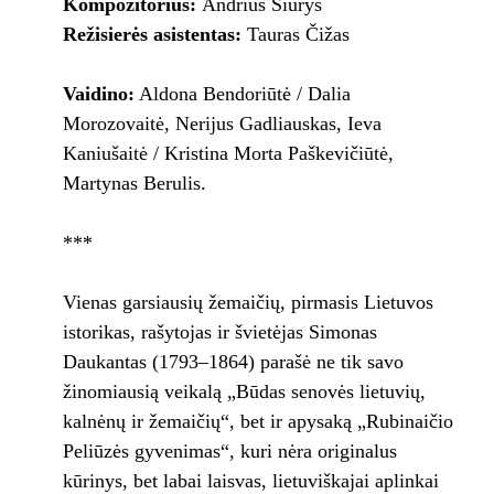
Kompozitorius:
Andrius Šiurys
Režisierės asistentas:
Tauras Čižas
Vaidino:
Aldona Bendoriūtė / Dalia
Morozovaitė, Nerijus Gadliauskas, Ieva
Kaniušaitė / Kristina Morta Paškevičiūtė,
Martynas Berulis.
***
Vienas garsiausių žemaičių, pirmasis Lietuvos
istorikas, rašytojas ir švietėjas Simonas
Daukantas (1793–1864) parašė ne tik savo
žinomiausią veikalą „Būdas senovės lietuvių,
kalnėnų ir žemaičių“, bet ir apysaką „Rubinaičio
Peliūzės gyvenimas“, kuri nėra originalus
kūrinys, bet labai laisvas, lietuviškajai aplinkai