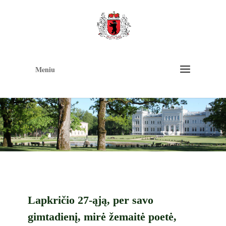
Op
too
Meniu
Lapkričio 27-ąją, per savo
gimtadienį, mirė žemaitė poetė,