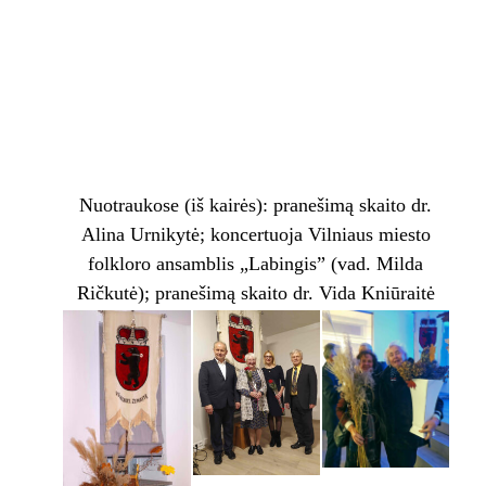
Nuotraukose (iš kairės): pranešimą skaito dr.
Alina Urnikytė; koncertuoja Vilniaus miesto
folkloro ansamblis „Labingis” (vad. Milda
Ričkutė); pranešimą skaito dr. Vida Kniūraitė