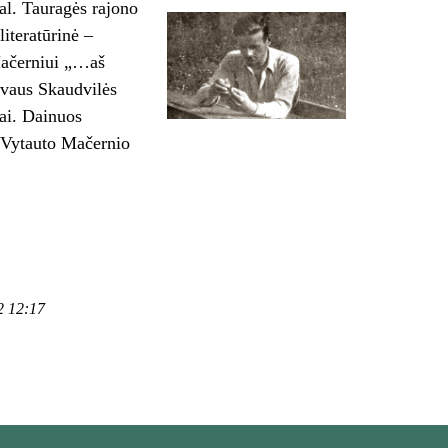
al. Tauragės rajono
iteratūrinė –
Mačerniui „…aš
yvaus Skaudvilės
iai. Dainuos
 Vytauto Mačernio
2 12:17