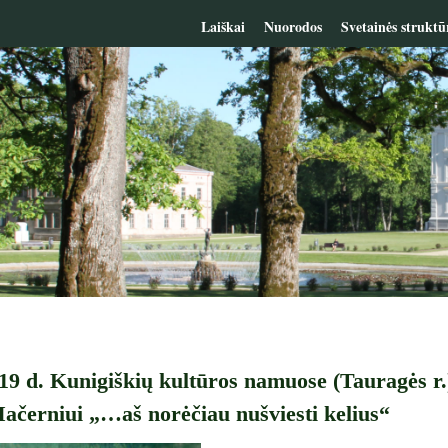
Laiškai
Nuorodos
Svetainės struktū
19 d. Kunigiškių kultūros namuose (Tauragės r.)
ačerniui „…aš norėčiau nušviesti kelius“