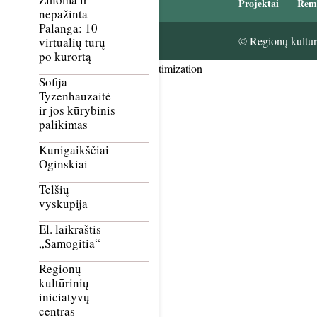
Projektai
Rem
nepažinta
Palanga: 10
© Regionų kultūri
virtualių turų
po kurortą
Smush Image Compression and Optimization
Sofija
Tyzenhauzaitė
ir jos kūrybinis
palikimas
Kunigaikščiai
Oginskiai
Telšių
vyskupija
El. laikraštis
„Samogitia“
Regionų
kultūrinių
iniciatyvų
centras