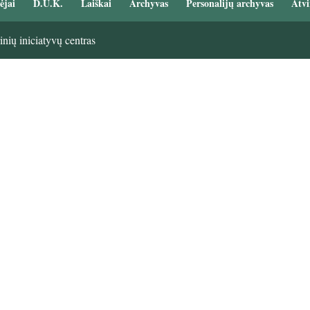
ėjai
D.U.K.
Laiškai
Archyvas
Personalijų archyvas
Atvi
nių iniciatyvų centras