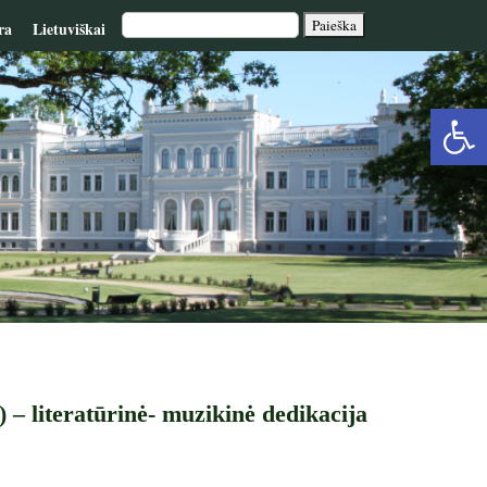
ra
Lietuviškai
Op
too
 – literatūrinė- muzikinė dedikacija