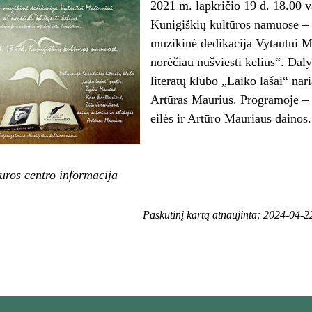
2021 m. lapkričio 19 d. 18.00 v
Kunigiškių kultūros namuose – l
muzikinė dedikacija Vytautui 
norėčiau nušviesti kelius“. Dal
literatų klubo „Laiko lašai“ nar
Artūras Maurius. Programoje –
eilės ir Artūro Mauriaus dainos.
ūros centro informacija
Paskutinį kartą atnaujinta: 2024-04-2