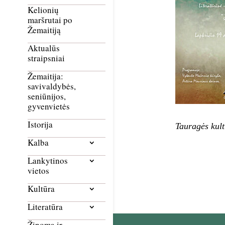
Kelionių
maršrutai po
Žemaitiją
Aktualūs
straipsniai
Žemaitija:
savivaldybės,
seniūnijos,
gyvenvietės
Istorija
Tauragės kult
Kalba
Lankytinos
vietos
Kultūra
Literatūra
Žinoma ir