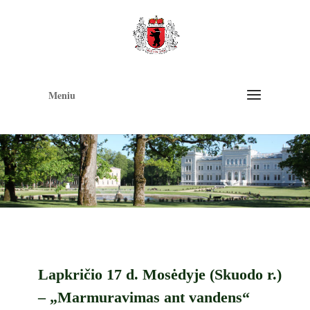
Op
too
Meniu
Lapkričio 17 d. Mosėdyje (Skuodo r.)
– „Marmuravimas ant vandens“