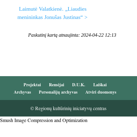
Laimutė Valatkienė. „Liaudies
menininkas Jonušas Justinas“ >
Paskutinį kartą atnaujinta: 2024-04-22 12:13
Projektai
Remėjai
D.U.K.
Laiškai
Archyvas
Personalijų archyvas
Atviri duomenys
© Regionų kultūrinių iniciatyvų centras
Smush Image Compression and Optimization