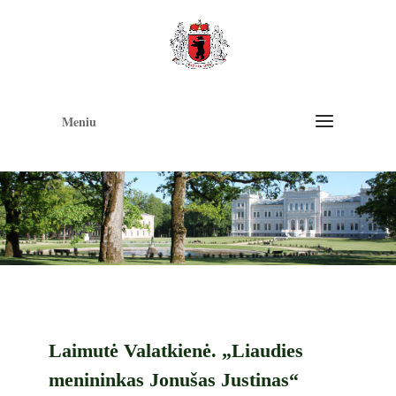
Op
too
Meniu
Laimutė Valatkienė. „Liaudies
menininkas Jonušas Justinas“