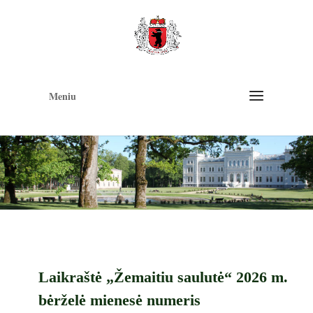
Op
too
Meniu
Laikraštė „Žemaitiu saulutė“ 2026 m.
bėrželė mienesė numeris