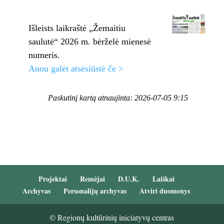
Išleists laikraštė „Žemaitiu
saulutė“ 2026 m. bėrželė mienesė
numeris.
Anou galėt atsėsiūstė če >
Paskutinį kartą atnaujinta: 2026-07-05 9:15
Projektai
Remėjai
D.U.K.
Laiškai
Archyvas
Personalijų archyvas
Atviri duomenys
© Regionų kultūrinių iniciatyvų centras