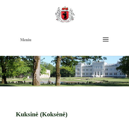
Op
too
Meniu
Kuksinė (Koksėnė)