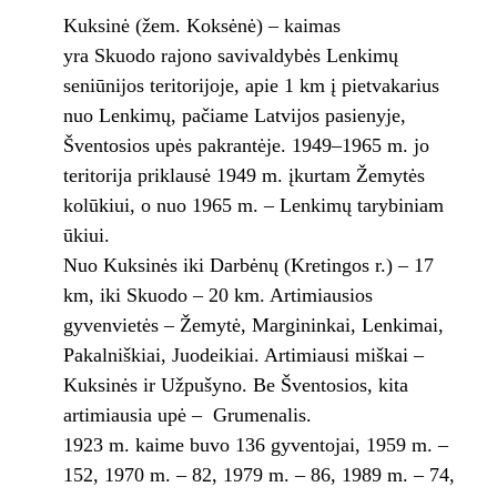
Kuksinė (žem. Koksėnė) – kaimas
yra Skuodo rajono savivaldybės Lenkimų
seniūnijos teritorijoje, apie 1 km į pietvakarius
nuo Lenkimų, pačiame Latvijos pasienyje,
Šventosios upės pakrantėje. 1949–1965 m. jo
teritorija priklausė 1949 m. įkurtam Žemytės
kolūkiui, o nuo 1965 m. – Lenkimų tarybiniam
ūkiui.
Nuo Kuksinės iki Darbėnų (Kretingos r.) – 17
km, iki Skuodo – 20 km. Artimiausios
gyvenvietės – Žemytė, Margininkai, Lenkimai,
Pakalniškiai, Juodeikiai. Artimiausi miškai –
Kuksinės ir Užpušyno. Be Šventosios, kita
artimiausia upė – Grumenalis.
1923 m. kaime buvo 136 gyventojai, 1959 m. –
152, 1970 m. – 82, 1979 m. – 86, 1989 m. – 74,