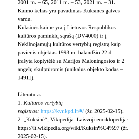
2001 m. – 65, 2011 m. – 53, 2021 m. – 31.
Kaimo kelias yra pavadintas Kuksinės gatvės
vardu.
Kuksinės kaime yra į Lietuvos Respublikos
kultūros paminklų sąrašą (DV4000) ir į
Nekilnojamųjų kultūros vertybių registrą kaip
pavienis objektas 1993 m. balandžio 22 d.
įrašyta koplytėlė su Marijos Maloningosios ir 2
angelų skulptūromis (unikalus objekto kodas –
14911).
Literatūra:
Kultūros vertybių
registras:
https://kvr.kpd.lt/#/
(žr. 2025-02-15).
„Kuksinė“, Vikipedija. Laisvoji enciklopedija:
https://lt.wikipedia.org/wiki/Kuksin%C4%97 (žr.
2025-02-15).